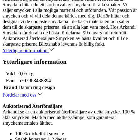
Smycken hittar du ett stort urval av smycken för alla smaker. Vi
säljer smycken i alla möjliga material och utföranden. Vår passion är
smycken och vi vill dela denna kärlek med dig. Därför hittar och
designar vi de coolaste smyckena i de bästa materialen och säljer
dem till de skarpaste priserna, så att alla kan vara med. Hos Arkandi
Smycken får du alla de bästa fördelarna: 99 dagars full returrätt
Auktoriserad återförsäljare Smycken av bästa kvalitet och till de
skarpaste priserna Blixtsnabb leverans & billig frakt.
Ytterligare information
Ytterligare information
Vikt
0,05 kg
Ean
5707968438894
Brand
Damm ring design
Fördelar med oss
Auktoriserad Återförsäljare
Arkandi.se är en auktoriserad återförsäljare av detta smycke. 100 %
äkta smycken. Märkta med äkthetsstämpel som garanterar
smyckematerialets äkthet.
100 % nickelfritt smycke
Snabb leverans: 1-2 dagar