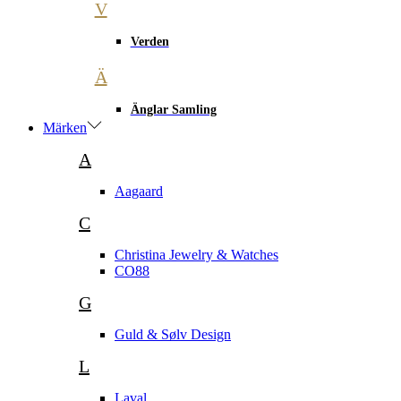
V
Verden
Ä
Änglar Samling
Märken
A
Aagaard
C
Christina Jewelry & Watches
CO88
G
Guld & Sølv Design
L
Laval