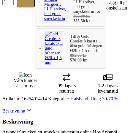
rhodinerat
LLH i silver,
Lägg till på
i
inkl gratis
dubbelcirkel.
önskelistan
smyckeskrin
for
Kedjan
varukorg
395,00
kr
är
355,50
kr
rodiumpläterad
silver
i
Tilføj
Gold
längd
Creoles 8 karats
42-
äkta guld örhängen
45
Ø20 x 1,5 mm
for
cm.
895,00
kr
570,00
kr
mängd
Våra kunder
älskar oss
99 dagars
1-2 dagars
returrätt
leveranstid
Artikelnr:
16254014-14
Kategorier:
Halsband
,
Uttag 30-70 %
Beskrivning
Beskrivning
Arkandi Smycken ett smyckesuniversum online Hos Arkandi