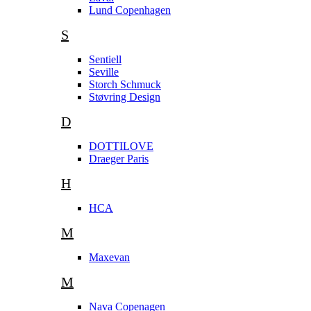
Lund Copenhagen
S
Sentiell
Seville
Storch Schmuck
Støvring Design
D
DOTTILOVE
Draeger Paris
H
HCA
M
Maxevan
M
Nava Copenagen