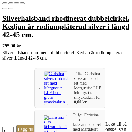
Silverhalsband rhodinerat dubbelcirkel.
Kedjan är rodiumpläterad silver i längd
42-45 cm.
795,00
kr
Silverhalsband rhodinerat dubbelcirkel. Kedjan är rodiumpläterad
silver iLängd 42-45 cm.
Tilføj
Christina
silverarmband
set med
Marguerite LLF
inkl. gratis
smyckeskrin
for
0,00
kr
Tilføj
Christina
slim
Lägg till på
läderarmband set
Silverhalsband
Lägg till
önskelistan
med Marguerit