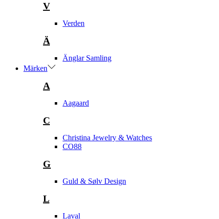
V
Verden
Ä
Änglar Samling
Märken
A
Aagaard
C
Christina Jewelry & Watches
CO88
G
Guld & Sølv Design
L
Laval