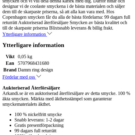
smycken och vi vill dela denna kärlek med dig. Därför hittar och
designar vi de coolaste smyckena i de bästa materialen och säljer
dem till de skarpaste priserna, så att alla kan vara med. Hos
Copenhagen smycken får du alla de bästa fördelarna: 99 dagars full
returrätt Auktoriserad återförsäljare Smycken av bästa kvalitet och
till de skarpaste priserna Blixtsnabb leverans & billig frakt.
Ytterligare information
Ytterligare information
Vikt
0,05 kg
Ean
5707968431680
Brand
Damm ring design
Fördelar med oss
Auktoriserad Återförsäljare
Arkandi.se är en auktoriserad återförsäljare av detta smycke. 100 %
äkta smycken. Märkta med äkthetsstämpel som garanterar
smyckematerialets äkthet.
100 % nickelfritt smycke
Snabb leverans: 1-2 dagar
Gratis presentförpackning
99 dagars full returrätt