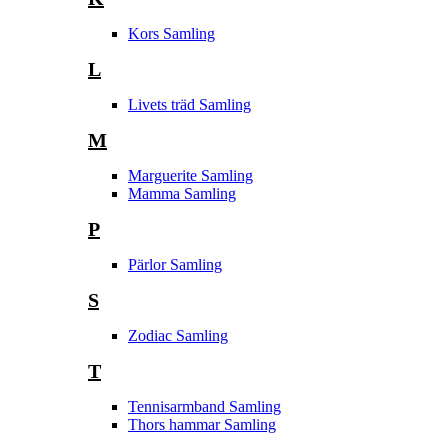
Kors Samling
L
Livets träd Samling
M
Marguerite Samling
Mamma Samling
P
Pärlor Samling
S
Zodiac Samling
T
Tennisarmband Samling
Thors hammar Samling