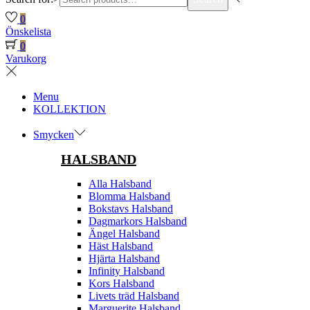
0
Önskelista
0
Varukorg
Menu
KOLLEKTION
Smycken
HALSBAND
Alla Halsband
Blomma Halsband
Bokstavs Halsband
Dagmarkors Halsband
Ängel Halsband
Häst Halsband
Hjärta Halsband
Infinity Halsband
Kors Halsband
Livets träd Halsband
Marguerite Halsband