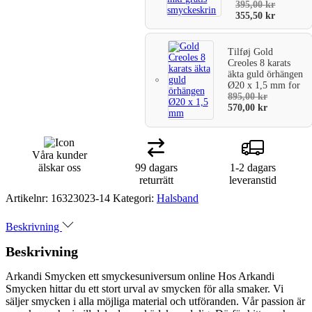
395,00
kr
355,50
kr
Tilføj
Gold
Creoles 8 karats
äkta guld örhängen
Ø20 x 1,5 mm
for
895,00
kr
570,00
kr
Våra kunder
älskar oss
99 dagars
1-2 dagars
returrätt
leveranstid
Artikelnr:
16323023-14
Kategori:
Halsband
Beskrivning
Beskrivning
Arkandi Smycken ett smyckesuniversum online Hos Arkandi
Smycken hittar du ett stort urval av smycken för alla smaker. Vi
säljer smycken i alla möjliga material och utföranden. Vår passion är