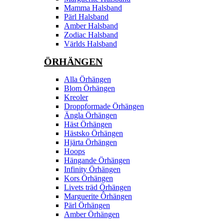
Mamma Halsband
Pärl Halsband
Amber Halsband
Zodiac Halsband
Världs Halsband
ÖRHÄNGEN
Alla Örhängen
Blom Örhängen
Kreoler
Droppformade Örhängen
Ängla Örhängen
Häst Örhängen
Hästsko Örhängen
Hjärta Örhängen
Hoops
Hängande Örhängen
Infinity Örhängen
Kors Örhängen
Livets träd Örhängen
Marguerite Ôrhängen
Pärl Örhängen
Amber Örhängen