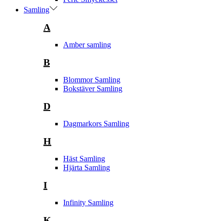
Samling
A
Amber samling
B
Blommor Samling
Bokstäver Samling
D
Dagmarkors Samling
H
Häst Samling
Hjärta Samling
I
Infinity Samling
K