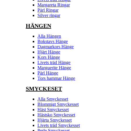
Margareta Ringar
Pärl Ringar
Silver ringar
HÄNGEN
Alla Hängen
Bokstavs Hänge
Dagmarkors Hänge
Hjärt Hänge
Kors Hänge
Livets träd Hänge
Marguerite Hänge
Pärl Hänge
Tors hammar Hänge
SMYCKESET
Alla Smyckesset
Blommigt Smyckesset
Häst Smyckesset
Hästsko Smyckesset
Hjärta Smyckesset
Livets träd Smyckesset
Perle Smyckesset