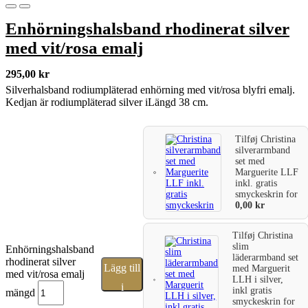
Enhörningshalsband rhodinerat silver
med vit/rosa emalj
295,00
kr
Silverhalsband rodiumpläterad enhörning med vit/rosa blyfri emalj.
Kedjan är rodiumpläterad silver iLängd 38 cm.
Tilføj
Christina
silverarmband
set med
Marguerite LLF
inkl. gratis
smyckeskrin
for
0,00
kr
Tilføj
Christina
slim
Enhörningshalsband
läderarmband set
rhodinerat silver
Lägg till
med Marguerit
med vit/rosa emalj
LLH i silver,
i
inkl gratis
mängd
smyckeskrin
for
varukorg