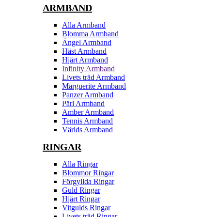
ARMBAND
Alla Armband
Blomma Armband
Ängel Armband
Häst Armband
Hjärt Armband
Infinity Armband
Livets träd Armband
Marguerite Armband
Panzer Armband
Pärl Armband
Amber Armband
Tennis Armband
Världs Armband
RINGAR
Alla Ringar
Blommor Ringar
Förgyllda Ringar
Guld Ringar
Hjärt Ringar
Vitgulds Ringar
Livets träd Ringar