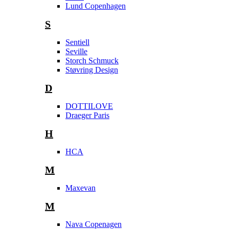
Lund Copenhagen
S
Sentiell
Seville
Storch Schmuck
Støvring Design
D
DOTTILOVE
Draeger Paris
H
HCA
M
Maxevan
M
Nava Copenagen