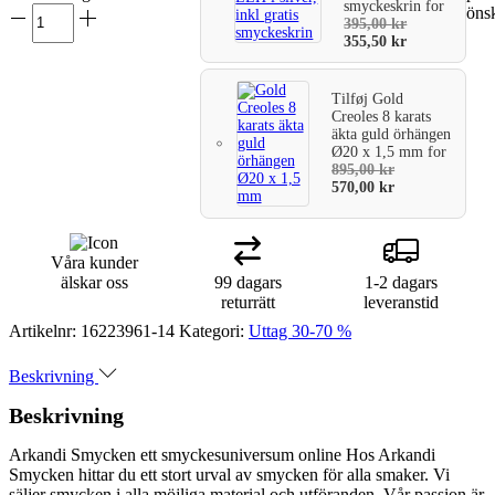
smyckeskrin
for
önsk
varukorg
395,00
kr
355,50
kr
Tilføj
Gold
Creoles 8 karats
äkta guld örhängen
Ø20 x 1,5 mm
for
895,00
kr
570,00
kr
Våra kunder
älskar oss
99 dagars
1-2 dagars
returrätt
leveranstid
Artikelnr:
16223961-14
Kategori:
Uttag 30-70 %
Beskrivning
Beskrivning
Arkandi Smycken ett smyckesuniversum online Hos Arkandi
Smycken hittar du ett stort urval av smycken för alla smaker. Vi
säljer smycken i alla möjliga material och utföranden. Vår passion är