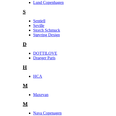
Lund Copenhagen
S
Sentiell
Seville
Storch Schmuck
Støvring Design
D
DOTTILOVE
Draeger Paris
H
HCA
M
Maxevan
M
Nava Copenagen