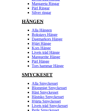
Margareta Ringar
Pärl Ringar
Silver ringar
HÄNGEN
Alla Hängen
Bokstavs Hänge
Dagmarkors Hänge
Hjärt Hänge
Kors Hänge
Livets träd Hänge
Marguerite Hänge
Pärl Hänge
Tors hammar Hänge
SMYCKESET
Alla Smyckesset
Blommigt Smyckesset
Häst Smyckesset
Hästsko Smyckesset
Hjärta Smyckesset
Livets träd Smyckesset
Perle Smyckesset