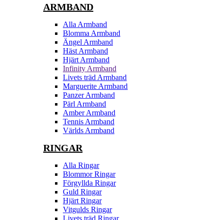
ARMBAND
Alla Armband
Blomma Armband
Ängel Armband
Häst Armband
Hjärt Armband
Infinity Armband
Livets träd Armband
Marguerite Armband
Panzer Armband
Pärl Armband
Amber Armband
Tennis Armband
Världs Armband
RINGAR
Alla Ringar
Blommor Ringar
Förgyllda Ringar
Guld Ringar
Hjärt Ringar
Vitgulds Ringar
Livets träd Ringar