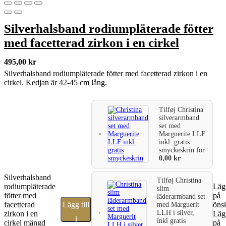
Silverhalsband rodiumpläterade fötter
med facetterad zirkon i en cirkel
495,00
kr
Silverhalsband rodiumpläterade fötter med facetterad zirkon i en
cirkel. Kedjan är 42-45 cm lång.
Tilføj
Christina
silverarmband
set med
Marguerite LLF
inkl. gratis
smyckeskrin
for
0,00
kr
Silverhalsband
Tilføj
Christina
rodiumpläterade
Lägg
slim
fötter med
på
läderarmband set
facetterad
Lägg till
önsk
med Marguerit
LLH i silver,
zirkon i en
Lägg
i
inkl gratis
cirkel mängd
på