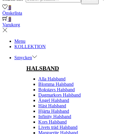
0
Önskelista
0
Varukorg
Menu
KOLLEKTION
Smycken
HALSBAND
Alla Halsband
Blomma Halsband
Bokstavs Halsband
Dagmarkors Halsband
Ängel Halsband
Häst Halsband
Hjärta Halsband
Infinity Halsband
Kors Halsband
Livets träd Halsband
Marguerite Halsband