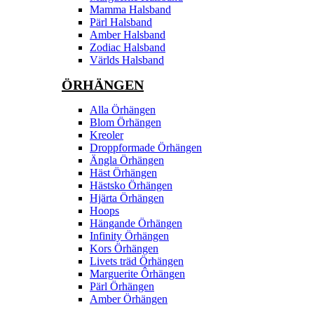
Mamma Halsband
Pärl Halsband
Amber Halsband
Zodiac Halsband
Världs Halsband
ÖRHÄNGEN
Alla Örhängen
Blom Örhängen
Kreoler
Droppformade Örhängen
Ängla Örhängen
Häst Örhängen
Hästsko Örhängen
Hjärta Örhängen
Hoops
Hängande Örhängen
Infinity Örhängen
Kors Örhängen
Livets träd Örhängen
Marguerite Ôrhängen
Pärl Örhängen
Amber Örhängen