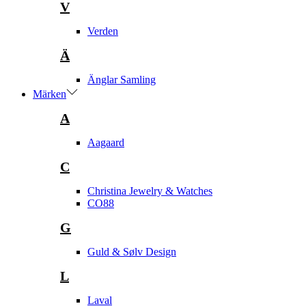
V
Verden
Ä
Änglar Samling
Märken
A
Aagaard
C
Christina Jewelry & Watches
CO88
G
Guld & Sølv Design
L
Laval