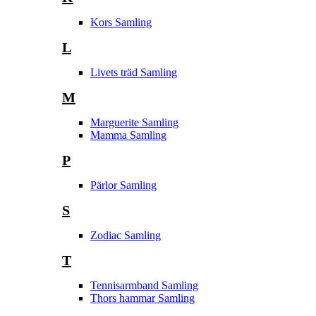
Kors Samling
L
Livets träd Samling
M
Marguerite Samling
Mamma Samling
P
Pärlor Samling
S
Zodiac Samling
T
Tennisarmband Samling
Thors hammar Samling