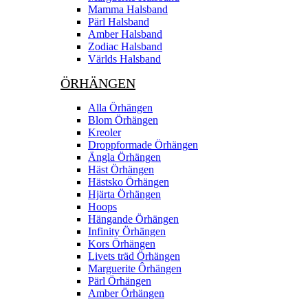
Mamma Halsband
Pärl Halsband
Amber Halsband
Zodiac Halsband
Världs Halsband
ÖRHÄNGEN
Alla Örhängen
Blom Örhängen
Kreoler
Droppformade Örhängen
Ängla Örhängen
Häst Örhängen
Hästsko Örhängen
Hjärta Örhängen
Hoops
Hängande Örhängen
Infinity Örhängen
Kors Örhängen
Livets träd Örhängen
Marguerite Ôrhängen
Pärl Örhängen
Amber Örhängen