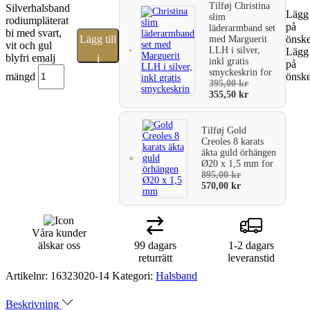
Tilføj
Christina
Silverhalsband
Lägg 
slim
rodiumpläterat
på
läderarmband set
bi med svart,
Lägg till
önske
med Marguerit
vit och gul
LLH i silver,
Lägg 
blyfri emalj
i
inkl gratis
på
smyckeskrin
for
mängd
önske
varukorg
395,00
kr
355,50
kr
Tilføj
Gold
Creoles 8 karats
äkta guld örhängen
Ø20 x 1,5 mm
for
895,00
kr
570,00
kr
Våra kunder
älskar oss
99 dagars
1-2 dagars
returrätt
leveranstid
Artikelnr:
16323020-14
Kategori:
Halsband
Beskrivning