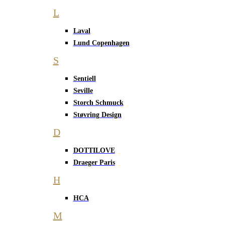
L
Laval
Lund Copenhagen
S
Sentiell
Seville
Storch Schmuck
Støvring Design
D
DOTTILOVE
Draeger Paris
H
HCA
M