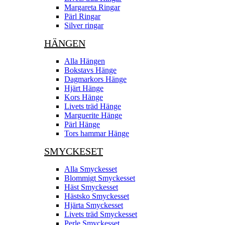
Margareta Ringar
Pärl Ringar
Silver ringar
HÄNGEN
Alla Hängen
Bokstavs Hänge
Dagmarkors Hänge
Hjärt Hänge
Kors Hänge
Livets träd Hänge
Marguerite Hänge
Pärl Hänge
Tors hammar Hänge
SMYCKESET
Alla Smyckesset
Blommigt Smyckesset
Häst Smyckesset
Hästsko Smyckesset
Hjärta Smyckesset
Livets träd Smyckesset
Perle Smyckesset