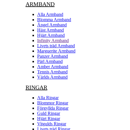
ARMBAND
Alla Armband
Blomma Armband
Ängel Armband
Häst Armband
Hjärt Armband
Infinity Armband
Livets träd Armband
Marguerite Armband
Panzer Armband
Pärl Armband
Amber Armband
Tennis Armband
Världs Armband
RINGAR
Alla Ringar
Blommor Ringar
Förgyllda Ringar
Guld Ringar
Hjärt Ringar
Vitgulds Ringar
Livets träd Ringar