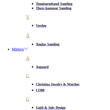
Tennisarmband Samling
Thors hammar Samling
V
Verden
Ä
Änglar Samling
Märken
A
Aagaard
C
Christina Jewelry & Watches
CO88
G
Guld & Sølv Design