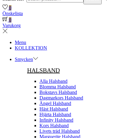
0
Önskelista
0
Varukorg
Menu
KOLLEKTION
Smycken
HALSBAND
Alla Halsband
Blomma Halsband
Bokstavs Halsband
Dagmarkors Halsband
Ängel Halsband
Häst Halsband
Hjärta Halsband
Infinity Halsband
Kors Halsband
Livets träd Halsband
Marguerite Halsband