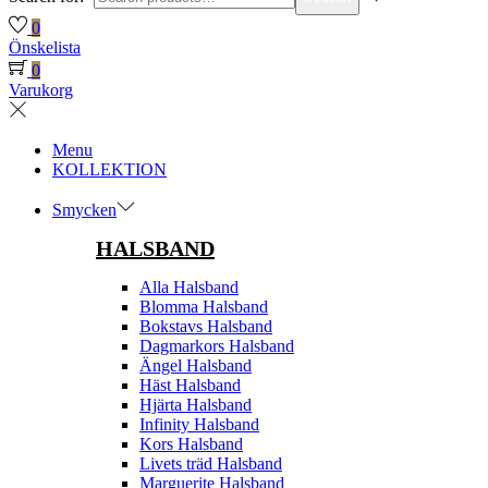
0
Önskelista
0
Varukorg
Menu
KOLLEKTION
Smycken
HALSBAND
Alla Halsband
Blomma Halsband
Bokstavs Halsband
Dagmarkors Halsband
Ängel Halsband
Häst Halsband
Hjärta Halsband
Infinity Halsband
Kors Halsband
Livets träd Halsband
Marguerite Halsband