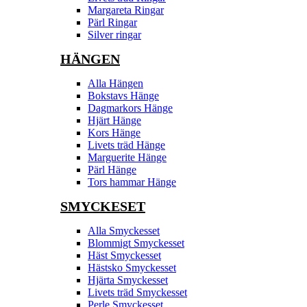
Margareta Ringar
Pärl Ringar
Silver ringar
HÄNGEN
Alla Hängen
Bokstavs Hänge
Dagmarkors Hänge
Hjärt Hänge
Kors Hänge
Livets träd Hänge
Marguerite Hänge
Pärl Hänge
Tors hammar Hänge
SMYCKESET
Alla Smyckesset
Blommigt Smyckesset
Häst Smyckesset
Hästsko Smyckesset
Hjärta Smyckesset
Livets träd Smyckesset
Perle Smyckesset