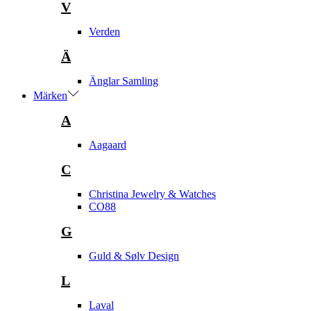
V
Verden
Ä
Änglar Samling
Märken
A
Aagaard
C
Christina Jewelry & Watches
CO88
G
Guld & Sølv Design
L
Laval