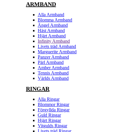
ARMBAND
Alla Armband
Blomma Armband
Ängel Armband
Häst Armband
Hjärt Armband
Infinity Armband
Livets träd Armband
Marguerite Armband
Panzer Armband
Pärl Armband
Amber Armband
Tennis Armband
Världs Armband
RINGAR
Alla Ringar
Blommor Ringar
Förgyllda Ringar
Guld Ringar
Hjärt Ringar
Vitgulds Ringar
Livets träd Ringar