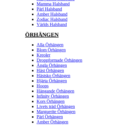
Mamma Halsband
Pärl Halsband
Amber Halsband
Zodiac Halsband
Världs Halsband
ÖRHÄNGEN
Alla Örhängen
Blom Örhängen
Kreoler
Droppformade Örhängen
Ängla Örhängen
Häst Örhängen
Hästsko Örhängen
Hjärta Örhängen
Hoops
Hängande Örhängen
Infinity Örhängen
Kors Örhängen
Livets träd Örhängen
Marguerite Ôrhängen
Pärl Örhängen
Amber Örhängen