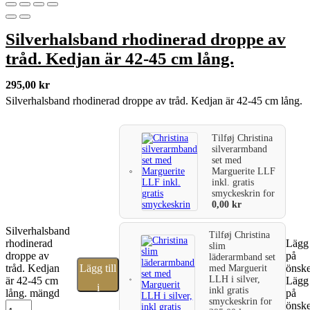
Silverhalsband rhodinerad droppe av
tråd. Kedjan är 42-45 cm lång.
295,00
kr
Silverhalsband rhodinerad droppe av tråd. Kedjan är 42-45 cm lång.
Tilføj
Christina
silverarmband
set med
Marguerite LLF
inkl. gratis
smyckeskrin
for
0,00
kr
Silverhalsband
Tilføj
Christina
rhodinerad
Lägg 
slim
droppe av
på
läderarmband set
tråd. Kedjan
Lägg till
önske
med Marguerit
LLH i silver,
är 42-45 cm
Lägg 
i
inkl gratis
lång. mängd
på
smyckeskrin
for
önske
varukorg