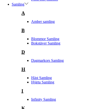
Samling
A
Amber samling
B
Blommor Samling
Bokstäver Samling
D
Dagmarkors Samling
H
Häst Samling
Hjärta Samling
I
Infinity Samling
K