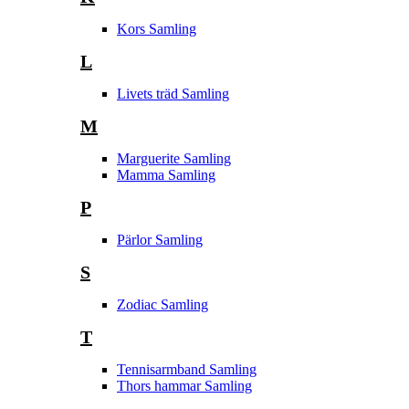
Kors Samling
L
Livets träd Samling
M
Marguerite Samling
Mamma Samling
P
Pärlor Samling
S
Zodiac Samling
T
Tennisarmband Samling
Thors hammar Samling