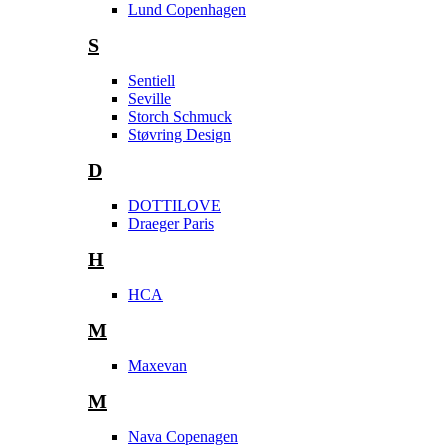
Lund Copenhagen
S
Sentiell
Seville
Storch Schmuck
Støvring Design
D
DOTTILOVE
Draeger Paris
H
HCA
M
Maxevan
M
Nava Copenagen