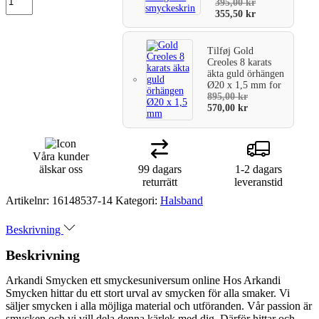
395,00
kr
355,50
kr
Tilføj
Gold
Creoles 8 karats
äkta guld örhängen
Ø20 x 1,5 mm
for
895,00
kr
570,00
kr
Våra kunder
älskar oss
99 dagars
1-2 dagars
returrätt
leveranstid
Artikelnr:
16148537-14
Kategori:
Halsband
Beskrivning
Beskrivning
Arkandi Smycken ett smyckesuniversum online Hos Arkandi
Smycken hittar du ett stort urval av smycken för alla smaker. Vi
säljer smycken i alla möjliga material och utföranden. Vår passion är
smycken och vi vill dela denna kärlek med dig. Därför hittar och