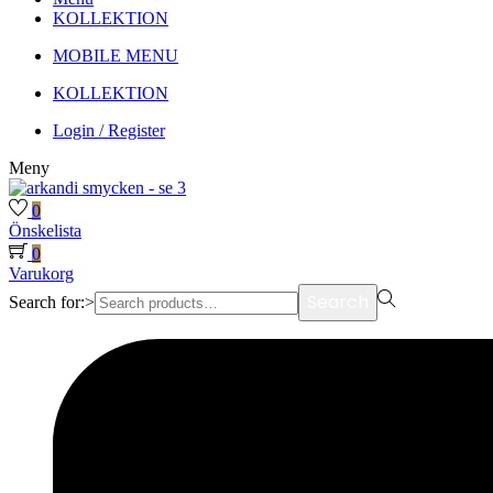
KOLLEKTION
MOBILE MENU
KOLLEKTION
Login / Register
Meny
0
Önskelista
0
Varukorg
Search
Search for:>