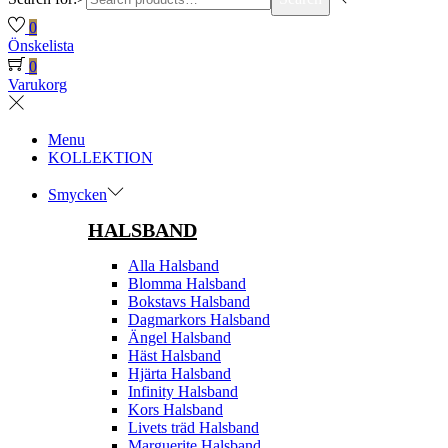
0
Önskelista
0
Varukorg
Menu
KOLLEKTION
Smycken
HALSBAND
Alla Halsband
Blomma Halsband
Bokstavs Halsband
Dagmarkors Halsband
Ängel Halsband
Häst Halsband
Hjärta Halsband
Infinity Halsband
Kors Halsband
Livets träd Halsband
Marguerite Halsband