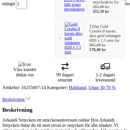
smyckeskrin
for
mängd
ön
varukorg
395,00
kr
355,50
kr
Tilføj
Gold
Creoles 8 karats
äkta guld örhängen
Ø20 x 1,5 mm
for
895,00
kr
570,00
kr
Våra kunder
älskar oss
99 dagars
1-2 dagars
returrätt
leveranstid
Artikelnr:
16255007-14
Kategorier:
Halsband
,
Uttag 30-70 %
Beskrivning
Beskrivning
Arkandi Smycken ett smyckesuniversum online Hos Arkandi
Smycken hittar du ett stort urval av smycken för alla smaker. Vi