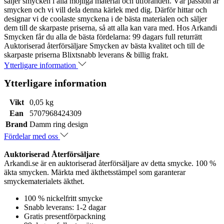
säljer smycken i alla möjliga material och utföranden. Vår passion är
smycken och vi vill dela denna kärlek med dig. Därför hittar och
designar vi de coolaste smyckena i de bästa materialen och säljer
dem till de skarpaste priserna, så att alla kan vara med. Hos Arkandi
Smycken får du alla de bästa fördelarna: 99 dagars full returrätt
Auktoriserad återförsäljare Smycken av bästa kvalitet och till de
skarpaste priserna Blixtsnabb leverans & billig frakt.
Ytterligare information
Ytterligare information
Vikt
0,05 kg
Ean
5707968424309
Brand
Damm ring design
Fördelar med oss
Auktoriserad Återförsäljare
Arkandi.se är en auktoriserad återförsäljare av detta smycke. 100 %
äkta smycken. Märkta med äkthetsstämpel som garanterar
smyckematerialets äkthet.
100 % nickelfritt smycke
Snabb leverans: 1-2 dagar
Gratis presentförpackning