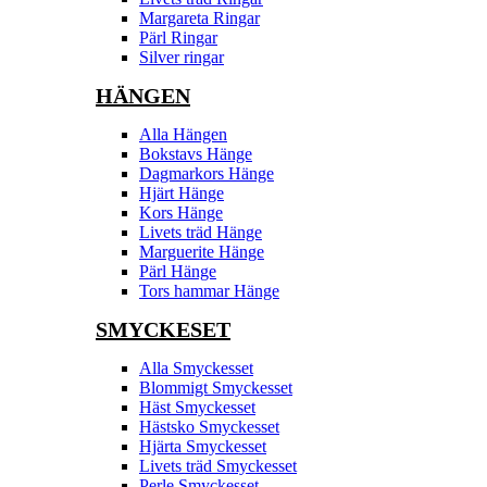
Margareta Ringar
Pärl Ringar
Silver ringar
HÄNGEN
Alla Hängen
Bokstavs Hänge
Dagmarkors Hänge
Hjärt Hänge
Kors Hänge
Livets träd Hänge
Marguerite Hänge
Pärl Hänge
Tors hammar Hänge
SMYCKESET
Alla Smyckesset
Blommigt Smyckesset
Häst Smyckesset
Hästsko Smyckesset
Hjärta Smyckesset
Livets träd Smyckesset
Perle Smyckesset