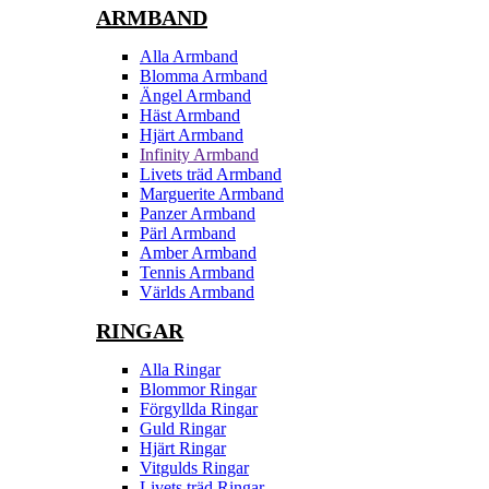
ARMBAND
Alla Armband
Blomma Armband
Ängel Armband
Häst Armband
Hjärt Armband
Infinity Armband
Livets träd Armband
Marguerite Armband
Panzer Armband
Pärl Armband
Amber Armband
Tennis Armband
Världs Armband
RINGAR
Alla Ringar
Blommor Ringar
Förgyllda Ringar
Guld Ringar
Hjärt Ringar
Vitgulds Ringar
Livets träd Ringar