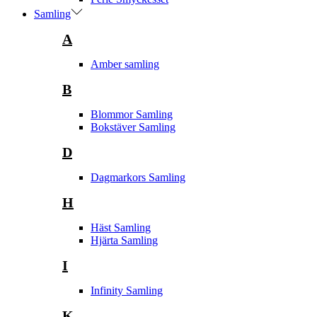
Samling
A
Amber samling
B
Blommor Samling
Bokstäver Samling
D
Dagmarkors Samling
H
Häst Samling
Hjärta Samling
I
Infinity Samling
K