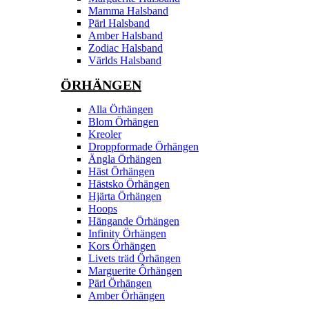
Mamma Halsband
Pärl Halsband
Amber Halsband
Zodiac Halsband
Världs Halsband
ÖRHÄNGEN
Alla Örhängen
Blom Örhängen
Kreoler
Droppformade Örhängen
Ängla Örhängen
Häst Örhängen
Hästsko Örhängen
Hjärta Örhängen
Hoops
Hängande Örhängen
Infinity Örhängen
Kors Örhängen
Livets träd Örhängen
Marguerite Ôrhängen
Pärl Örhängen
Amber Örhängen