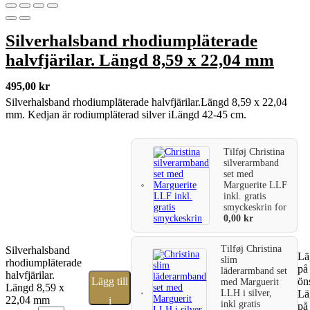
Silverhalsband rhodiumpläterade
halvfjärilar. Längd 8,59 x 22,04 mm
495,00
kr
Silverhalsband rhodiumpläterade halvfjärilar.Längd 8,59 x 22,04
mm. Kedjan är rodiumpläterad silver iLängd 42-45 cm.
Tilføj
Christina
silverarmband
set med
Marguerite LLF
inkl. gratis
smyckeskrin
for
0,00
kr
Tilføj
Christina
Silverhalsband
Läg
slim
rhodiumpläterade
på
läderarmband set
halvfjärilar.
Lägg till
ön
med Marguerit
Längd 8,59 x
LLH i silver,
Läg
22,04 mm
i
inkl gratis
på