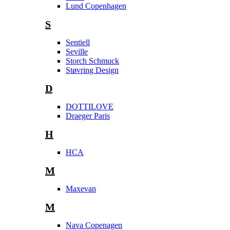
Lund Copenhagen
S
Sentiell
Seville
Storch Schmuck
Støvring Design
D
DOTTILOVE
Draeger Paris
H
HCA
M
Maxevan
M
Nava Copenagen