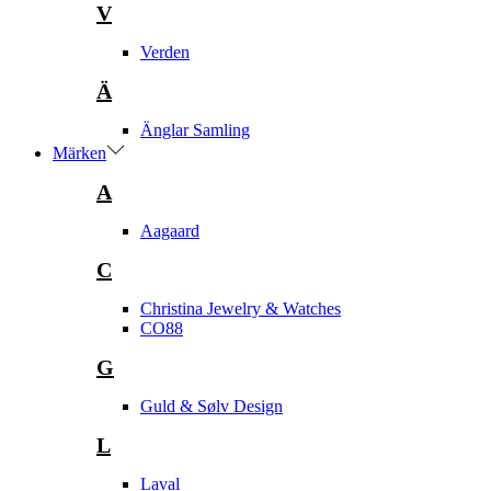
V
Verden
Ä
Änglar Samling
Märken
A
Aagaard
C
Christina Jewelry & Watches
CO88
G
Guld & Sølv Design
L
Laval