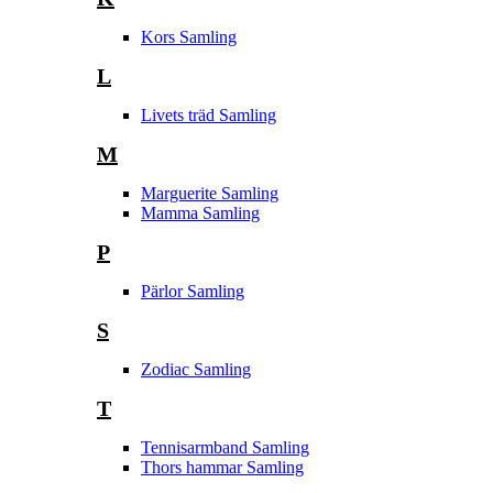
Kors Samling
L
Livets träd Samling
M
Marguerite Samling
Mamma Samling
P
Pärlor Samling
S
Zodiac Samling
T
Tennisarmband Samling
Thors hammar Samling