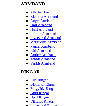
ARMBAND
Alla Armband
Blomma Armband
Ängel Armband
Häst Armband
Hjärt Armband
Infinity Armband
Livets träd Armband
Marguerite Armband
Panzer Armband
Pärl Armband
Amber Armband
Tennis Armband
Världs Armband
RINGAR
Alla Ringar
Blommor Ringar
Förgyllda Ringar
Guld Ringar
Hjärt Ringar
Vitgulds Ringar
Livets träd Ringar