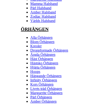
Mamma Halsband
Pärl Halsband
Amber Halsband
Zodiac Halsband
Världs Halsband
ÖRHÄNGEN
Alla Örhängen
Blom Örhängen
Kreoler
Droppformade Örhängen
Ängla Örhängen
Häst Örhängen
Hästsko Örhängen
Hjärta Örhängen
Hoops
Hängande Örhängen
Infinity Örhängen
Kors Örhängen
Livets träd Örhängen
Marguerite Ôrhängen
Pärl Örhängen
Amber Örhängen