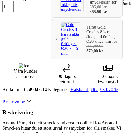
smyckeskrin
for
önske
varukorg
395,00
kr
355,50
kr
Tilføj
Gold
Creoles 8 karats
äkta guld örhängen
Ø20 x 1,5 mm
for
895,00
kr
570,00
kr
Våra kunder
älskar oss
99 dagars
1-2 dagars
returrätt
leveranstid
Artikelnr:
16249947-14
Kategorier:
Halsband
,
Uttag 30-70 %
Beskrivning
Beskrivning
Arkandi Smycken ett smyckesuniversum online Hos Arkandi
Smycken hittar du ett stort urval av smycken för alla smaker. Vi