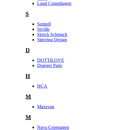
Lund Copenhagen
S
Sentiell
Seville
Storch Schmuck
Støvring Design
D
DOTTILOVE
Draeger Paris
H
HCA
M
Maxevan
M
Nava Copenagen