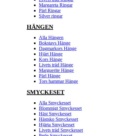
Margareta Ringar
Pärl Ringar
Silver ringar
HÄNGEN
Alla Hängen
Bokstavs Hänge
Dagmarkors Hänge
Hjärt Hänge
Kors Hänge
Livets träd Hänge
Marguerite Hänge
Pärl Hänge
Tors hammar Hänge
SMYCKESET
Alla Smyckesset
Blommigt Smyckesset
Häst Smyckesset
Hästsko Smyckesset
Hjärta Smyckesset
Livets träd Smyckesset
Perle Smyckesset