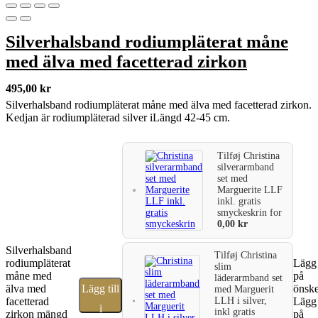
Silverhalsband rodiumpläterat måne
med älva med facetterad zirkon
495,00
kr
Silverhalsband rodiumpläterat måne med älva med facetterad zirkon.
Kedjan är rodiumpläterad silver iLängd 42-45 cm.
Tilføj
Christina
silverarmband
set med
Marguerite LLF
inkl. gratis
smyckeskrin
for
0,00
kr
Silverhalsband
Tilføj
Christina
rodiumpläterat
Lägg 
slim
måne med
på
läderarmband set
älva med
Lägg till
önske
med Marguerit
LLH i silver,
facetterad
Lägg 
i
inkl gratis
zirkon mängd
på