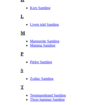
Kors Samling
L
Livets träd Samling
M
Marguerite Samling
Mamma Samling
P
Pärlor Samling
S
Zodiac Samling
T
Tennisarmband Samling
Thors hammar Samling