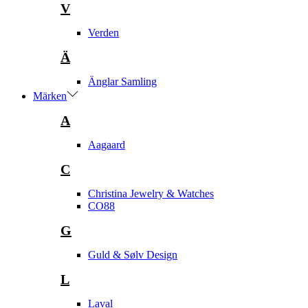
V
Verden
Ä
Änglar Samling
Märken
A
Aagaard
C
Christina Jewelry & Watches
CO88
G
Guld & Sølv Design
L
Laval