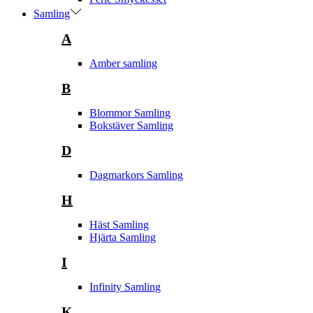
Samling
A
Amber samling
B
Blommor Samling
Bokstäver Samling
D
Dagmarkors Samling
H
Häst Samling
Hjärta Samling
I
Infinity Samling
K