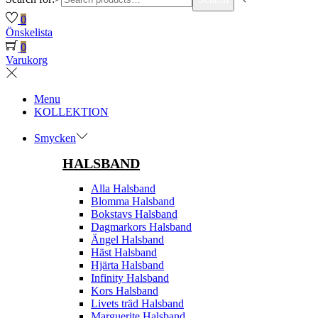
0
Önskelista
0
Varukorg
Menu
KOLLEKTION
Smycken
HALSBAND
Alla Halsband
Blomma Halsband
Bokstavs Halsband
Dagmarkors Halsband
Ängel Halsband
Häst Halsband
Hjärta Halsband
Infinity Halsband
Kors Halsband
Livets träd Halsband
Marguerite Halsband