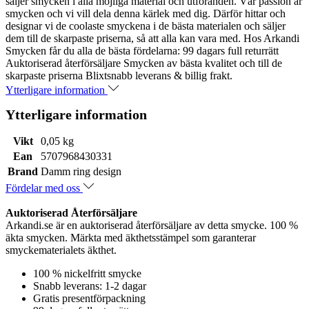
säljer smycken i alla möjliga material och utföranden. Vår passion är
smycken och vi vill dela denna kärlek med dig. Därför hittar och
designar vi de coolaste smyckena i de bästa materialen och säljer
dem till de skarpaste priserna, så att alla kan vara med. Hos Arkandi
Smycken får du alla de bästa fördelarna: 99 dagars full returrätt
Auktoriserad återförsäljare Smycken av bästa kvalitet och till de
skarpaste priserna Blixtsnabb leverans & billig frakt.
Ytterligare information
Ytterligare information
Vikt
0,05 kg
Ean
5707968430331
Brand
Damm ring design
Fördelar med oss
Auktoriserad Återförsäljare
Arkandi.se är en auktoriserad återförsäljare av detta smycke. 100 %
äkta smycken. Märkta med äkthetsstämpel som garanterar
smyckematerialets äkthet.
100 % nickelfritt smycke
Snabb leverans: 1-2 dagar
Gratis presentförpackning