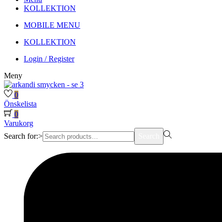
KOLLEKTION
MOBILE MENU
KOLLEKTION
Login / Register
Meny
0
Önskelista
0
Varukorg
Search for:>
Search