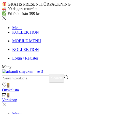
GRATIS PRESENTFÖRPACKNING
99 dagars returrätt
Fri frakt från 399 kr
Menu
KOLLEKTION
MOBILE MENU
KOLLEKTION
Login / Register
Meny
Search
Search
for:>
0
Önskelista
0
Varukorg
Menu