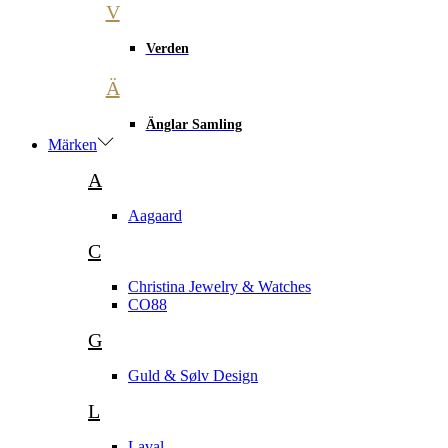
V
Verden
Ä
Änglar Samling
Märken
A
Aagaard
C
Christina Jewelry & Watches
CO88
G
Guld & Sølv Design
L
Laval