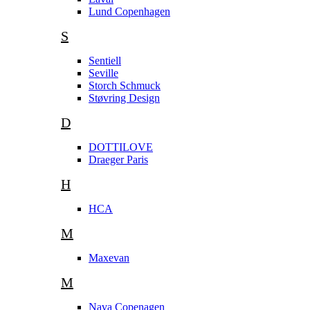
Lund Copenhagen
S
Sentiell
Seville
Storch Schmuck
Støvring Design
D
DOTTILOVE
Draeger Paris
H
HCA
M
Maxevan
M
Nava Copenagen