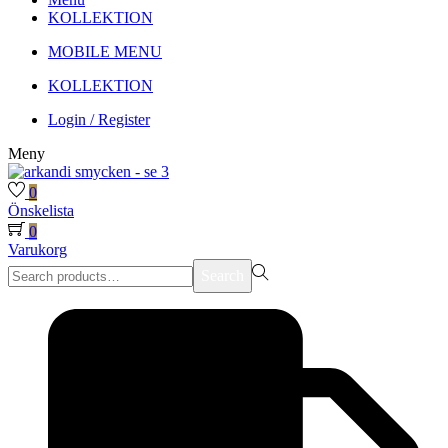
KOLLEKTION
MOBILE MENU
KOLLEKTION
Login / Register
Meny
0
Önskelista
0
Varukorg
Search
Search
for:>