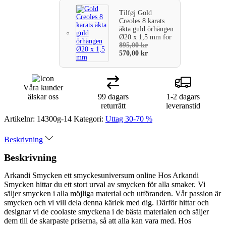
Tilføj
Gold
Creoles 8 karats
äkta guld örhängen
Ø20 x 1,5 mm
for
895,00
kr
570,00
kr
Våra kunder
älskar oss
99 dagars
1-2 dagars
returrätt
leveranstid
Artikelnr:
14300g-14
Kategori:
Uttag 30-70 %
Beskrivning
Beskrivning
Arkandi Smycken ett smyckesuniversum online Hos Arkandi
Smycken hittar du ett stort urval av smycken för alla smaker. Vi
säljer smycken i alla möjliga material och utföranden. Vår passion är
smycken och vi vill dela denna kärlek med dig. Därför hittar och
designar vi de coolaste smyckena i de bästa materialen och säljer
dem till de skarpaste priserna, så att alla kan vara med. Hos