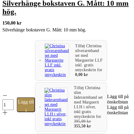
Silverhänge bokstaven G. Mått: 10 mm
hög.
150,00
kr
Silverhänge bokstaven G. Mått: 10 mm hög.
Tilføj
Christina
silverarmband
set med
Marguerite LLF
inkl. gratis
smyckeskrin
for
0,00
kr
Tilføj
Christina
slim
Silverhänge
Lägg till på
läderarmband set
bokstaven
Lägg till
önskelistan
med Marguerit
G.
LLH i silver,
Lägg till på
i
Mått:
inkl gratis
önskelistan
smyckeskrin
for
10
varukorg
395,00
kr
mm
355,50
kr
hög.
mängd