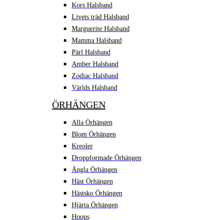
Kors Halsband
Livets träd Halsband
Marguerite Halsband
Mamma Halsband
Pärl Halsband
Amber Halsband
Zodiac Halsband
Världs Halsband
ÖRHÄNGEN
Alla Örhängen
Blom Örhängen
Kreoler
Droppformade Örhängen
Ängla Örhängen
Häst Örhängen
Hästsko Örhängen
Hjärta Örhängen
Hoops