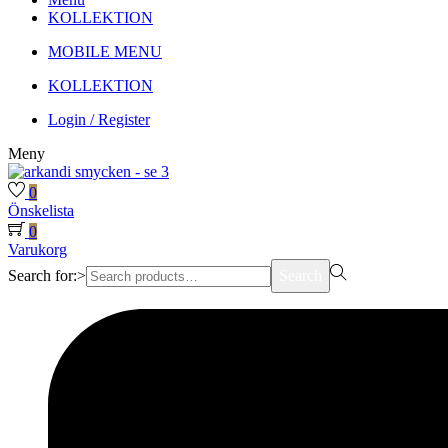
KOLLEKTION
MOBILE MENU
KOLLEKTION
Login / Register
Meny
0
Önskelista
0
Varukorg
Search for:>
Search