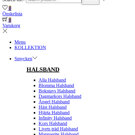
0
Önskelista
0
Varukorg
Menu
KOLLEKTION
Smycken
HALSBAND
Alla Halsband
Blomma Halsband
Bokstavs Halsband
Dagmarkors Halsband
Ängel Halsband
Häst Halsband
Hjärta Halsband
Infinity Halsband
Kors Halsband
Livets träd Halsband
Marguerite Halsband