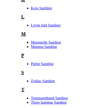
Kors Samling
L
Livets träd Samling
M
Marguerite Samling
Mamma Samling
P
Pärlor Samling
S
Zodiac Samling
T
Tennisarmband Samling
Thors hammar Samling