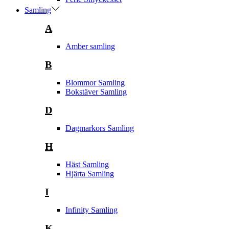
Samling
A
Amber samling
B
Blommor Samling
Bokstäver Samling
D
Dagmarkors Samling
H
Häst Samling
Hjärta Samling
I
Infinity Samling
K