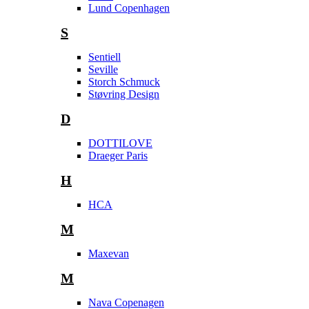
Lund Copenhagen
S
Sentiell
Seville
Storch Schmuck
Støvring Design
D
DOTTILOVE
Draeger Paris
H
HCA
M
Maxevan
M
Nava Copenagen