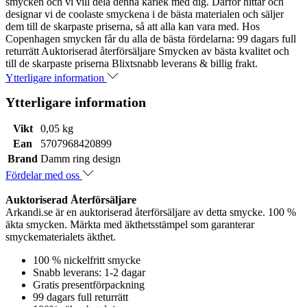
smycken och vi vill dela denna kärlek med dig. Därför hittar och
designar vi de coolaste smyckena i de bästa materialen och säljer
dem till de skarpaste priserna, så att alla kan vara med. Hos
Copenhagen smycken får du alla de bästa fördelarna: 99 dagars full
returrätt Auktoriserad återförsäljare Smycken av bästa kvalitet och
till de skarpaste priserna Blixtsnabb leverans & billig frakt.
Ytterligare information
Ytterligare information
Vikt
0,05 kg
Ean
5707968420899
Brand
Damm ring design
Fördelar med oss
Auktoriserad Återförsäljare
Arkandi.se är en auktoriserad återförsäljare av detta smycke. 100 %
äkta smycken. Märkta med äkthetsstämpel som garanterar
smyckematerialets äkthet.
100 % nickelfritt smycke
Snabb leverans: 1-2 dagar
Gratis presentförpackning
99 dagars full returrätt