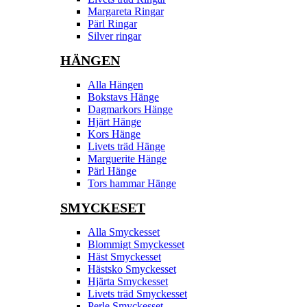
Margareta Ringar
Pärl Ringar
Silver ringar
HÄNGEN
Alla Hängen
Bokstavs Hänge
Dagmarkors Hänge
Hjärt Hänge
Kors Hänge
Livets träd Hänge
Marguerite Hänge
Pärl Hänge
Tors hammar Hänge
SMYCKESET
Alla Smyckesset
Blommigt Smyckesset
Häst Smyckesset
Hästsko Smyckesset
Hjärta Smyckesset
Livets träd Smyckesset
Perle Smyckesset