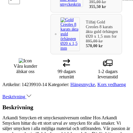
395,00
kr
355,50
kr
Tilføj
Gold
Creoles 8 karats
äkta guld örhängen
Ø20 x 1,5 mm
for
895,00
kr
570,00
kr
Våra kunder
älskar oss
99 dagars
1-2 dagars
returrätt
leveranstid
Artikelnr:
14239910-14
Kategorier:
Hängsmycke
,
Kors vedhaeng
Beskrivning
Beskrivning
Arkandi Smycken ett smyckesuniversum online Hos Arkandi
Smycken hittar du ett stort urval av smycken för alla smaker. Vi
säljer smycken i alla möjliga material och utföranden. Vår passion är