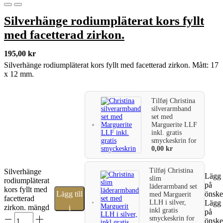
Silverhänge rodiumpläterat kors fyllt
med facetterad zirkon.
195,00
kr
Silverhänge rodiumpläterat kors fyllt med facetterad zirkon. Mått: 17
x 12 mm.
Tilføj
Christina
silverarmband
set med
Marguerite LLF
inkl. gratis
smyckeskrin
for
0,00
kr
Tilføj
Christina
Silverhänge
Lägg t
slim
rodiumpläterat
på
läderarmband set
kors fyllt med
Lägg till
önske
med Marguerit
facetterad
LLH i silver,
Lägg t
zirkon. mängd
i
inkl gratis
på
smyckeskrin
for
önske
varukorg