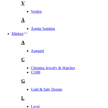
V
Verden
Ä
Änglar Samling
Märken
A
Aagaard
C
Christina Jewelry & Watches
CO88
G
Guld & Sølv Design
L
Laval