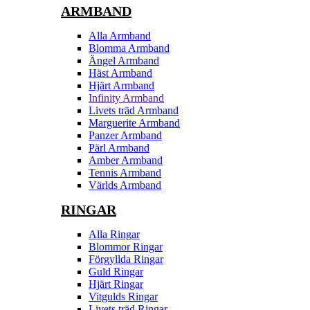
ARMBAND
Alla Armband
Blomma Armband
Ängel Armband
Häst Armband
Hjärt Armband
Infinity Armband
Livets träd Armband
Marguerite Armband
Panzer Armband
Pärl Armband
Amber Armband
Tennis Armband
Världs Armband
RINGAR
Alla Ringar
Blommor Ringar
Förgyllda Ringar
Guld Ringar
Hjärt Ringar
Vitgulds Ringar
Livets träd Ringar