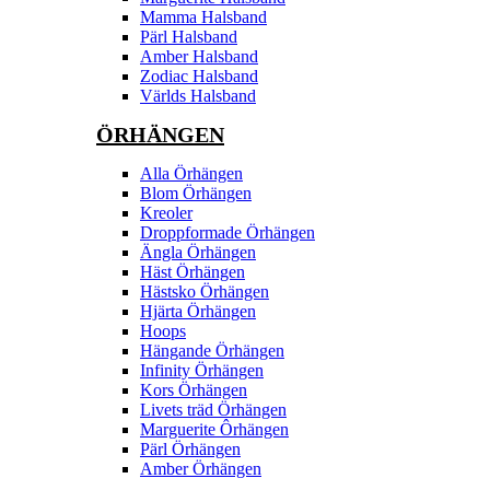
Mamma Halsband
Pärl Halsband
Amber Halsband
Zodiac Halsband
Världs Halsband
ÖRHÄNGEN
Alla Örhängen
Blom Örhängen
Kreoler
Droppformade Örhängen
Ängla Örhängen
Häst Örhängen
Hästsko Örhängen
Hjärta Örhängen
Hoops
Hängande Örhängen
Infinity Örhängen
Kors Örhängen
Livets träd Örhängen
Marguerite Ôrhängen
Pärl Örhängen
Amber Örhängen