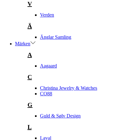
V
Verden
Ä
Änglar Samling
Märken
A
Aagaard
C
Christina Jewelry & Watches
CO88
G
Guld & Sølv Design
L
Laval