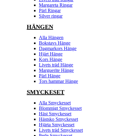
Margareta Ringar
Pärl Ringar
Silver ringar
HÄNGEN
Alla Hängen
Bokstavs Hänge
Dagmarkors Hänge
Hjärt Hänge
Kors Hänge
Livets träd Hänge
Marguerite Hänge
Pärl Hänge
Tors hammar Hänge
SMYCKESET
Alla Smyckesset
Blommigt Smyckesset
Häst Smyckesset
Hästsko Smyckesset
Hjärta Smyckesset
Livets träd Smyckesset
Perle Smyckesset