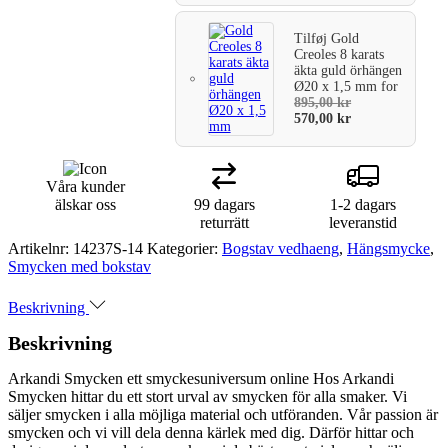
Tilføj
Gold
Creoles 8 karats
äkta guld örhängen
Ø20 x 1,5 mm
for
895,00
kr
570,00
kr
Våra kunder
älskar oss
99 dagars
1-2 dagars
returrätt
leveranstid
Artikelnr:
14237S-14
Kategorier:
Bogstav vedhaeng
,
Hängsmycke
,
Smycken med bokstav
Beskrivning
Beskrivning
Arkandi Smycken ett smyckesuniversum online Hos Arkandi
Smycken hittar du ett stort urval av smycken för alla smaker. Vi
säljer smycken i alla möjliga material och utföranden. Vår passion är
smycken och vi vill dela denna kärlek med dig. Därför hittar och