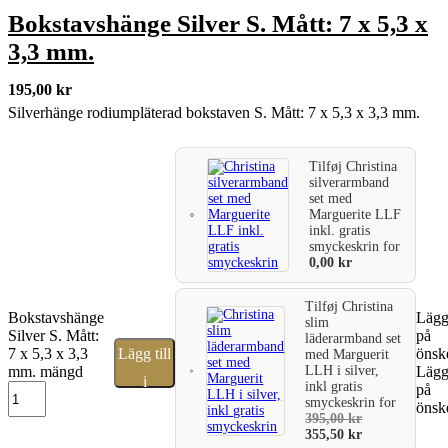
Bokstavshänge Silver S. Mått: 7 x 5,3 x
3,3 mm.
195,00
kr
Silverhänge rodiumpläterad bokstaven S. Mått: 7 x 5,3 x 3,3 mm.
Tilføj
Christina
silverarmband
set med
Marguerite LLF
inkl. gratis
smyckeskrin
for
0,00
kr
Tilføj
Christina
Bokstavshänge
Lägg 
slim
Silver S. Mått:
på
läderarmband set
7 x 5,3 x 3,3
Lägg till
önske
med Marguerit
LLH i silver,
mm. mängd
Lägg 
i
inkl gratis
på
smyckeskrin
for
önske
varukorg
395,00
kr
355,50
kr