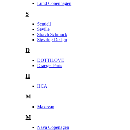
Lund Copenhagen
S
Sentiell
Seville
Storch Schmuck
Støvring Design
D
DOTTILOVE
Draeger Paris
H
HCA
M
Maxevan
M
Nava Copenagen