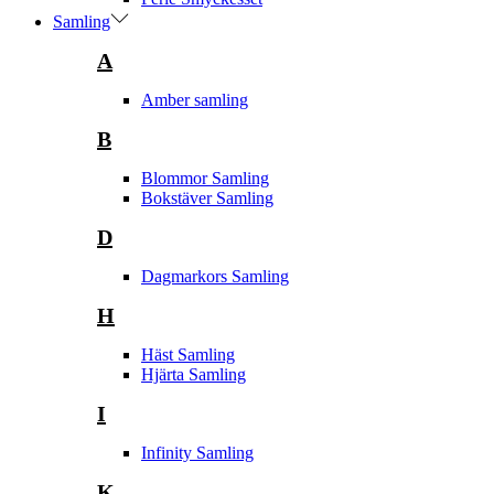
Samling
A
Amber samling
B
Blommor Samling
Bokstäver Samling
D
Dagmarkors Samling
H
Häst Samling
Hjärta Samling
I
Infinity Samling
K