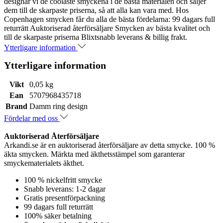
designar vi de coolaste smyckena i de bästa materialen och säljer
dem till de skarpaste priserna, så att alla kan vara med. Hos
Copenhagen smycken får du alla de bästa fördelarna: 99 dagars full
returrätt Auktoriserad återförsäljare Smycken av bästa kvalitet och
till de skarpaste priserna Blixtsnabb leverans & billig frakt.
Ytterligare information
Ytterligare information
Vikt
0,05 kg
Ean
5707968435718
Brand
Damm ring design
Fördelar med oss
Auktoriserad Återförsäljare
Arkandi.se är en auktoriserad återförsäljare av detta smycke. 100 %
äkta smycken. Märkta med äkthetsstämpel som garanterar
smyckematerialets äkthet.
100 % nickelfritt smycke
Snabb leverans: 1-2 dagar
Gratis presentförpackning
99 dagars full returrätt
100% säker betalning