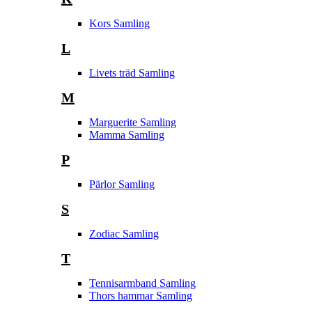
Kors Samling
L
Livets träd Samling
M
Marguerite Samling
Mamma Samling
P
Pärlor Samling
S
Zodiac Samling
T
Tennisarmband Samling
Thors hammar Samling