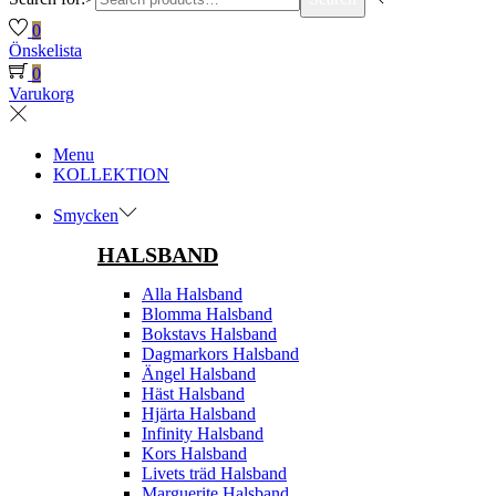
0
Önskelista
0
Varukorg
Menu
KOLLEKTION
Smycken
HALSBAND
Alla Halsband
Blomma Halsband
Bokstavs Halsband
Dagmarkors Halsband
Ängel Halsband
Häst Halsband
Hjärta Halsband
Infinity Halsband
Kors Halsband
Livets träd Halsband
Marguerite Halsband