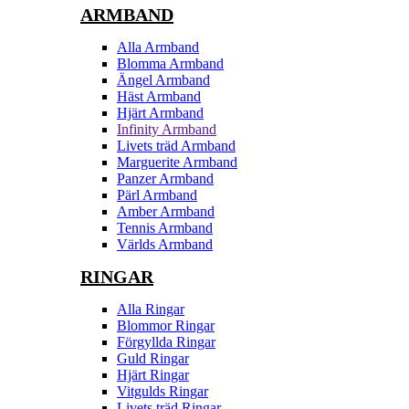
ARMBAND
Alla Armband
Blomma Armband
Ängel Armband
Häst Armband
Hjärt Armband
Infinity Armband
Livets träd Armband
Marguerite Armband
Panzer Armband
Pärl Armband
Amber Armband
Tennis Armband
Världs Armband
RINGAR
Alla Ringar
Blommor Ringar
Förgyllda Ringar
Guld Ringar
Hjärt Ringar
Vitgulds Ringar
Livets träd Ringar