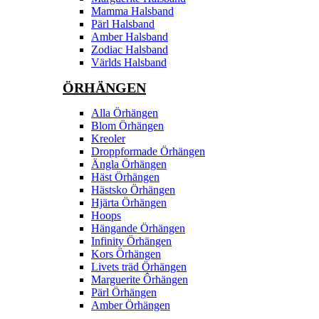
Mamma Halsband
Pärl Halsband
Amber Halsband
Zodiac Halsband
Världs Halsband
ÖRHÄNGEN
Alla Örhängen
Blom Örhängen
Kreoler
Droppformade Örhängen
Ängla Örhängen
Häst Örhängen
Hästsko Örhängen
Hjärta Örhängen
Hoops
Hängande Örhängen
Infinity Örhängen
Kors Örhängen
Livets träd Örhängen
Marguerite Ôrhängen
Pärl Örhängen
Amber Örhängen