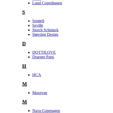
Lund Copenhagen
S
Sentiell
Seville
Storch Schmuck
Støvring Design
D
DOTTILOVE
Draeger Paris
H
HCA
M
Maxevan
M
Nava Copenagen