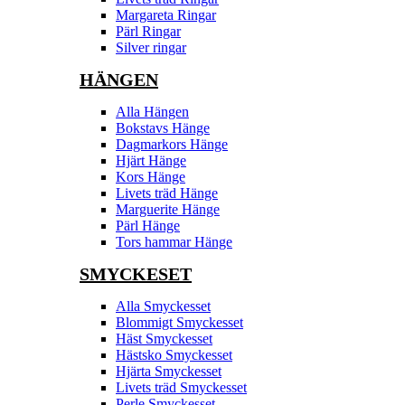
Margareta Ringar
Pärl Ringar
Silver ringar
HÄNGEN
Alla Hängen
Bokstavs Hänge
Dagmarkors Hänge
Hjärt Hänge
Kors Hänge
Livets träd Hänge
Marguerite Hänge
Pärl Hänge
Tors hammar Hänge
SMYCKESET
Alla Smyckesset
Blommigt Smyckesset
Häst Smyckesset
Hästsko Smyckesset
Hjärta Smyckesset
Livets träd Smyckesset
Perle Smyckesset