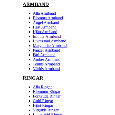
ARMBAND
Alla Armband
Blomma Armband
Ängel Armband
Häst Armband
Hjärt Armband
Infinity Armband
Livets träd Armband
Marguerite Armband
Panzer Armband
Pärl Armband
Amber Armband
Tennis Armband
Världs Armband
RINGAR
Alla Ringar
Blommor Ringar
Förgyllda Ringar
Guld Ringar
Hjärt Ringar
Vitgulds Ringar
Livets träd Ringar