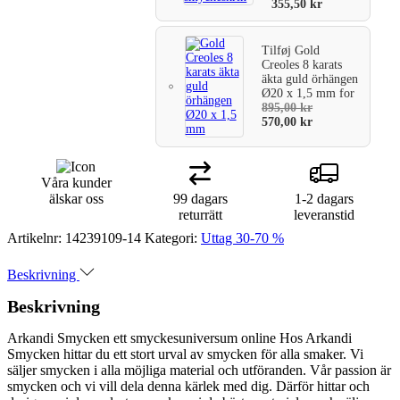
355,50
kr
Tilføj
Gold
Creoles 8 karats
äkta guld örhängen
Ø20 x 1,5 mm
for
895,00
kr
570,00
kr
Våra kunder
älskar oss
99 dagars
1-2 dagars
returrätt
leveranstid
Artikelnr:
14239109-14
Kategori:
Uttag 30-70 %
Beskrivning
Beskrivning
Arkandi Smycken ett smyckesuniversum online Hos Arkandi
Smycken hittar du ett stort urval av smycken för alla smaker. Vi
säljer smycken i alla möjliga material och utföranden. Vår passion är
smycken och vi vill dela denna kärlek med dig. Därför hittar och