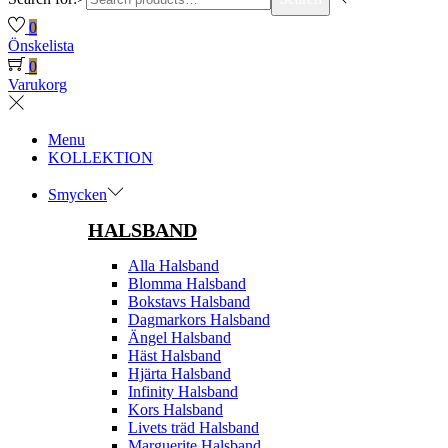
0
Önskelista
0
Varukorg
Menu
KOLLEKTION
Smycken
HALSBAND
Alla Halsband
Blomma Halsband
Bokstavs Halsband
Dagmarkors Halsband
Ängel Halsband
Häst Halsband
Hjärta Halsband
Infinity Halsband
Kors Halsband
Livets träd Halsband
Marguerite Halsband