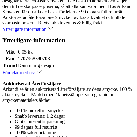
designar vi de coolaste smyckena i de bästa materialen och säljer
dem till de skarpaste priserna, så att alla kan vara med. Hos Arkandi
Smycken får du alla de bästa fördelarna: 99 dagars full returrätt
Auktoriserad återförsäljare Smycken av bästa kvalitet och till de
skarpaste priserna Blixtsnabb leverans & billig frakt.
Ytterligare information
Ytterligare information
Vikt
0,05 kg
Ean
5707968390703
Brand
Damm ring design
Fördelar med oss
Auktoriserad Återförsäljare
Arkandi.se är en auktoriserad återförsäljare av detta smycke. 100 %
äkta smycken. Märkta med äkthetsstämpel som garanterar
smyckematerialets äkthet.
100 % nickelfritt smycke
Snabb leverans: 1-2 dagar
Gratis presentförpackning
99 dagars full returrätt
100% säker betalning