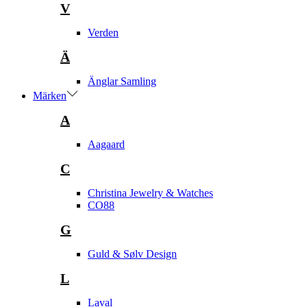
V
Verden
Ä
Änglar Samling
Märken
A
Aagaard
C
Christina Jewelry & Watches
CO88
G
Guld & Sølv Design
L
Laval