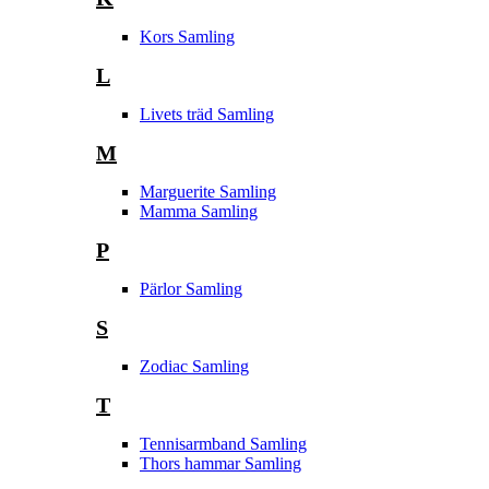
Kors Samling
L
Livets träd Samling
M
Marguerite Samling
Mamma Samling
P
Pärlor Samling
S
Zodiac Samling
T
Tennisarmband Samling
Thors hammar Samling