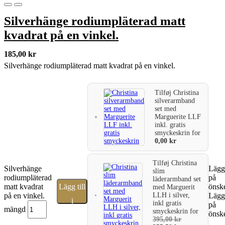
Silverhänge rodiumpläterad matt
kvadrat på en vinkel.
185,00
kr
Silverhänge rodiumpläterad matt kvadrat på en vinkel.
Tilføj
Christina
silverarmband
set med
Marguerite LLF
inkl. gratis
smyckeskrin
for
0,00
kr
Tilføj
Christina
Silverhänge
Lägg 
slim
rodiumpläterad
på
läderarmband set
matt kvadrat
Lägg till
önske
med Marguerit
LLH i silver,
på en vinkel.
Lägg 
i
inkl gratis
på
mängd
smyckeskrin
for
önske
varukorg
395,00
kr