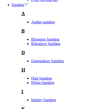
Samling
A
Amber samling
B
Blommor Samling
Bokstäver Samling
D
Dagmarkors Samling
H
Häst Samling
Hjärta Samling
I
Infinity Samling
K