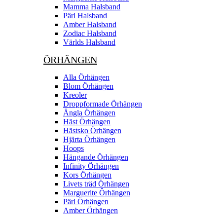
Mamma Halsband
Pärl Halsband
Amber Halsband
Zodiac Halsband
Världs Halsband
ÖRHÄNGEN
Alla Örhängen
Blom Örhängen
Kreoler
Droppformade Örhängen
Ängla Örhängen
Häst Örhängen
Hästsko Örhängen
Hjärta Örhängen
Hoops
Hängande Örhängen
Infinity Örhängen
Kors Örhängen
Livets träd Örhängen
Marguerite Ôrhängen
Pärl Örhängen
Amber Örhängen