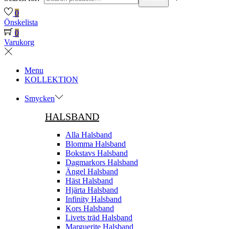
0
Önskelista
0
Varukorg
Menu
KOLLEKTION
Smycken
HALSBAND
Alla Halsband
Blomma Halsband
Bokstavs Halsband
Dagmarkors Halsband
Ängel Halsband
Häst Halsband
Hjärta Halsband
Infinity Halsband
Kors Halsband
Livets träd Halsband
Marguerite Halsband