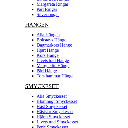
Margareta Ringar
Pärl Ringar
Silver ringar
HÄNGEN
Alla Hängen
Bokstavs Hänge
Dagmarkors Hänge
Hjärt Hänge
Kors Hänge
Livets träd Hänge
Marguerite Hänge
Pärl Hänge
Tors hammar Hänge
SMYCKESET
Alla Smyckesset
Blommigt Smyckesset
Häst Smyckesset
Hästsko Smyckesset
Hjärta Smyckesset
Livets träd Smyckesset
Perle Smyckesset