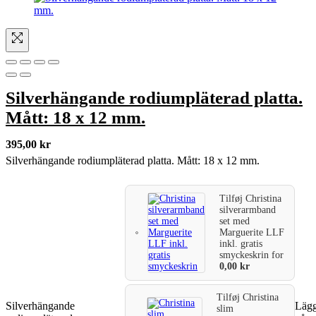
Silverhängande rodiumpläterad platta.
Mått: 18 x 12 mm.
395,00
kr
Silverhängande rodiumpläterad platta. Mått: 18 x 12 mm.
Tilføj
Christina
silverarmband
set med
Marguerite LLF
inkl. gratis
smyckeskrin
for
0,00
kr
Tilføj
Christina
Silverhängande
Lägg 
slim