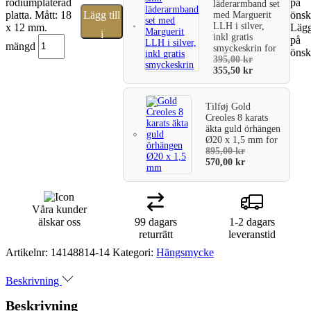
rodiumpläterad
på
läderarmband set
platta. Mått: 18
Lägg till
önsk
med Marguerit
LLH i silver,
x 12 mm.
Lägg 
i
inkl gratis
på
mängd
smyckeskrin
for
önsk
varukorg
395,00
kr
355,50
kr
Tilføj
Gold
Creoles 8 karats
äkta guld örhängen
Ø20 x 1,5 mm
for
895,00
kr
570,00
kr
Våra kunder
älskar oss
99 dagars
1-2 dagars
returrätt
leveranstid
Artikelnr:
14148814-14
Kategori:
Hängsmycke
Beskrivning
Beskrivning