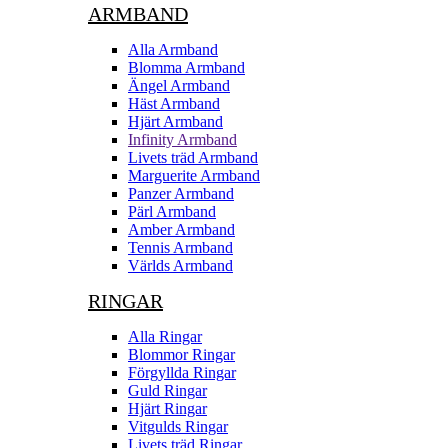
ARMBAND
Alla Armband
Blomma Armband
Ängel Armband
Häst Armband
Hjärt Armband
Infinity Armband
Livets träd Armband
Marguerite Armband
Panzer Armband
Pärl Armband
Amber Armband
Tennis Armband
Världs Armband
RINGAR
Alla Ringar
Blommor Ringar
Förgyllda Ringar
Guld Ringar
Hjärt Ringar
Vitgulds Ringar
Livets träd Ringar