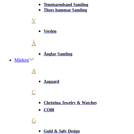
Tennisarmband Samling
Thors hammar Samling
V
Verden
Ä
Änglar Samling
Märken
A
Aagaard
C
Christina Jewelry & Watches
CO88
G
Guld & Sølv Design