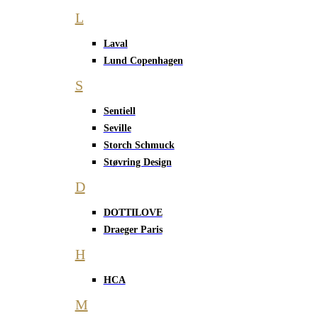
L
Laval
Lund Copenhagen
S
Sentiell
Seville
Storch Schmuck
Støvring Design
D
DOTTILOVE
Draeger Paris
H
HCA
M