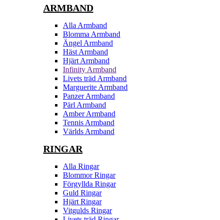
ARMBAND
Alla Armband
Blomma Armband
Ängel Armband
Häst Armband
Hjärt Armband
Infinity Armband
Livets träd Armband
Marguerite Armband
Panzer Armband
Pärl Armband
Amber Armband
Tennis Armband
Världs Armband
RINGAR
Alla Ringar
Blommor Ringar
Förgyllda Ringar
Guld Ringar
Hjärt Ringar
Vitgulds Ringar
Livets träd Ringar