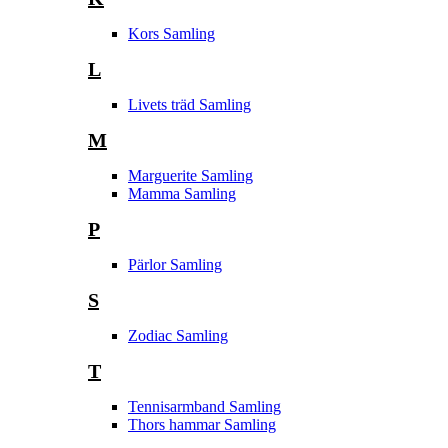
Kors Samling
L
Livets träd Samling
M
Marguerite Samling
Mamma Samling
P
Pärlor Samling
S
Zodiac Samling
T
Tennisarmband Samling
Thors hammar Samling