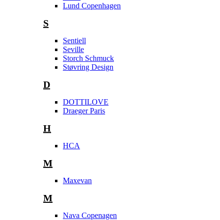
Lund Copenhagen
S
Sentiell
Seville
Storch Schmuck
Støvring Design
D
DOTTILOVE
Draeger Paris
H
HCA
M
Maxevan
M
Nava Copenagen