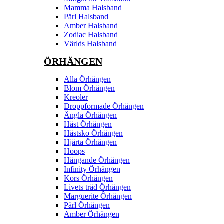
Mamma Halsband
Pärl Halsband
Amber Halsband
Zodiac Halsband
Världs Halsband
ÖRHÄNGEN
Alla Örhängen
Blom Örhängen
Kreoler
Droppformade Örhängen
Ängla Örhängen
Häst Örhängen
Hästsko Örhängen
Hjärta Örhängen
Hoops
Hängande Örhängen
Infinity Örhängen
Kors Örhängen
Livets träd Örhängen
Marguerite Ôrhängen
Pärl Örhängen
Amber Örhängen