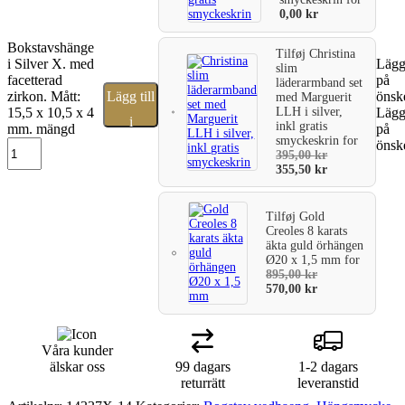
0,00
kr
Bokstavshänge
Tilføj
Christina
i Silver X. med
Lägg 
slim
facetterad
på
läderarmband set
zirkon. Mått:
Lägg till
önske
med Marguerit
LLH i silver,
15,5 x 10,5 x 4
Lägg 
i
inkl gratis
mm. mängd
på
smyckeskrin
for
önske
varukorg
395,00
kr
355,50
kr
Tilføj
Gold
Creoles 8 karats
äkta guld örhängen
Ø20 x 1,5 mm
for
895,00
kr
570,00
kr
Våra kunder
älskar oss
99 dagars
1-2 dagars
returrätt
leveranstid