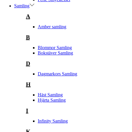
Samling
A
Amber samling
B
Blommor Samling
Bokstäver Samling
D
Dagmarkors Samling
H
Häst Samling
Hjärta Samling
I
Infinity Samling
K