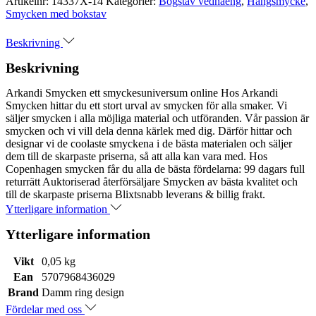
Artikelnr:
14337X-14
Kategorier:
Bogstav vedhaeng
,
Hängsmycke
,
Smycken med bokstav
Beskrivning
Beskrivning
Arkandi Smycken ett smyckesuniversum online Hos Arkandi
Smycken hittar du ett stort urval av smycken för alla smaker. Vi
säljer smycken i alla möjliga material och utföranden. Vår passion är
smycken och vi vill dela denna kärlek med dig. Därför hittar och
designar vi de coolaste smyckena i de bästa materialen och säljer
dem till de skarpaste priserna, så att alla kan vara med. Hos
Copenhagen smycken får du alla de bästa fördelarna: 99 dagars full
returrätt Auktoriserad återförsäljare Smycken av bästa kvalitet och
till de skarpaste priserna Blixtsnabb leverans & billig frakt.
Ytterligare information
Ytterligare information
Vikt
0,05 kg
Ean
5707968436029
Brand
Damm ring design
Fördelar med oss