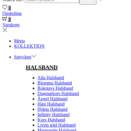
0
Önskelista
0
Varukorg
Menu
KOLLEKTION
Smycken
HALSBAND
Alla Halsband
Blomma Halsband
Bokstavs Halsband
Dagmarkors Halsband
Ängel Halsband
Häst Halsband
Hjärta Halsband
Infinity Halsband
Kors Halsband
Livets träd Halsband
Marguerite Halsband