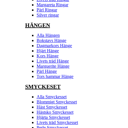
Margareta Ringar
Pärl Ringar
Silver ringar
HÄNGEN
Alla Hängen
Bokstavs Hänge
Dagmarkors Hänge
Hjärt Hänge
Kors Hänge
Livets träd Hänge
Marguerite Hänge
Pärl Hänge
Tors hammar Hänge
SMYCKESET
Alla Smyckesset
Blommigt Smyckesset
Häst Smyckesset
Hästsko Smyckesset
Hjärta Smyckesset
Livets träd Smyckesset
Perle Smyckesset