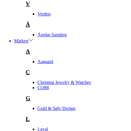
V
Verden
Ä
Änglar Samling
Märken
A
Aagaard
C
Christina Jewelry & Watches
CO88
G
Guld & Sølv Design
L
Laval