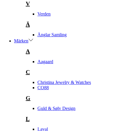
V
Verden
Ä
Änglar Samling
Märken
A
Aagaard
C
Christina Jewelry & Watches
CO88
G
Guld & Sølv Design
L
Laval