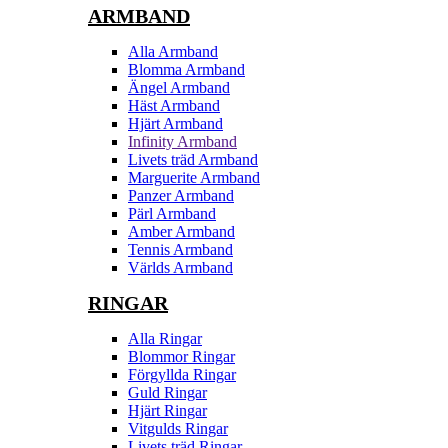
ARMBAND
Alla Armband
Blomma Armband
Ängel Armband
Häst Armband
Hjärt Armband
Infinity Armband
Livets träd Armband
Marguerite Armband
Panzer Armband
Pärl Armband
Amber Armband
Tennis Armband
Världs Armband
RINGAR
Alla Ringar
Blommor Ringar
Förgyllda Ringar
Guld Ringar
Hjärt Ringar
Vitgulds Ringar
Livets träd Ringar