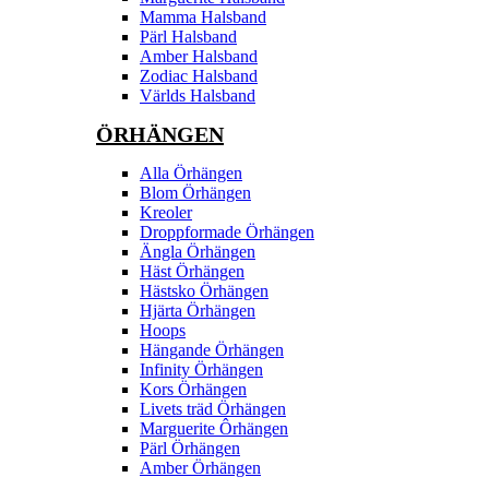
Mamma Halsband
Pärl Halsband
Amber Halsband
Zodiac Halsband
Världs Halsband
ÖRHÄNGEN
Alla Örhängen
Blom Örhängen
Kreoler
Droppformade Örhängen
Ängla Örhängen
Häst Örhängen
Hästsko Örhängen
Hjärta Örhängen
Hoops
Hängande Örhängen
Infinity Örhängen
Kors Örhängen
Livets träd Örhängen
Marguerite Ôrhängen
Pärl Örhängen
Amber Örhängen