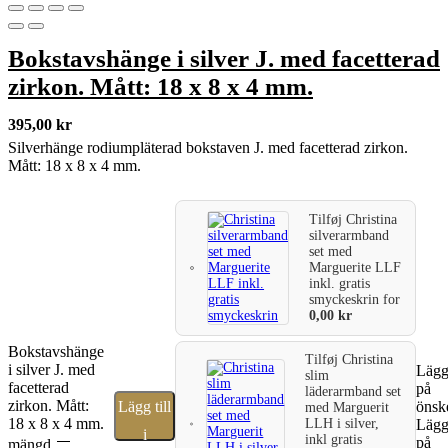
Bokstavshänge i silver J. med facetterad
zirkon. Mått: 18 x 8 x 4 mm.
395,00
kr
Silverhänge rodiumpläterad bokstaven J. med facetterad zirkon.
Mått: 18 x 8 x 4 mm.
Tilføj
Christina
silverarmband
set med
Marguerite LLF
inkl. gratis
smyckeskrin
for
0,00
kr
Bokstavshänge
Tilføj
Christina
i silver J. med
Lägg 
slim
facetterad
på
läderarmband set
zirkon. Mått:
Lägg till
önske
med Marguerit
18 x 8 x 4 mm.
LLH i silver,
Lägg 
i
inkl gratis
på
mängd