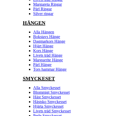
Margareta Ringar
Pärl Ringar
Silver ringar
HÄNGEN
Alla Hängen
Bokstavs Hänge
Dagmarkors Hänge
Hjärt Hänge
Kors Hänge
Livets träd Hänge
Marguerite Hänge
Pärl Hänge
Tors hammar Hänge
SMYCKESET
Alla Smyckesset
Blommigt Smyckesset
Häst Smyckesset
Hästsko Smyckesset
Hjärta Smyckesset
Livets träd Smyckesset
Perle Smyckesset