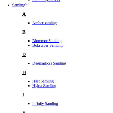
Samling
A
Amber samling
B
Blommor Samling
Bokstäver Samling
D
Dagmarkors Samling
H
Häst Samling
Hjärta Samling
I
Infinity Samling
K