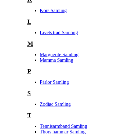
Kors Samling
L
Livets träd Samling
M
Marguerite Samling
Mamma Samling
P
Pärlor Samling
S
Zodiac Samling
T
Tennisarmband Samling
Thors hammar Samling