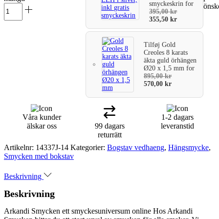
smyckeskrin
for
önske
varukorg
395,00
kr
355,50
kr
Tilføj
Gold
Creoles 8 karats
äkta guld örhängen
Ø20 x 1,5 mm
for
895,00
kr
570,00
kr
Våra kunder
1-2 dagars
älskar oss
99 dagars
leveranstid
returrätt
Artikelnr:
14337J-14
Kategorier:
Bogstav vedhaeng
,
Hängsmycke
,
Smycken med bokstav
Beskrivning
Beskrivning
Arkandi Smycken ett smyckesuniversum online Hos Arkandi