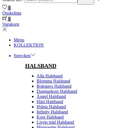
0
Önskelista
0
Varukorg
Menu
KOLLEKTION
Smycken
HALSBAND
Alla Halsband
Blomma Halsband
Bokstavs Halsband
Dagmarkors Halsband
Ängel Halsband
Häst Halsband
Hjärta Halsband
Infinity Halsband
Kors Halsband
Livets träd Halsband
Marguerite Halsband