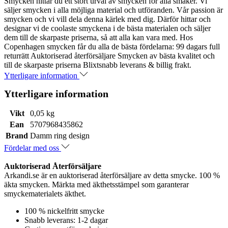
Smycken hittar du ett stort urval av smycken för alla smaker. Vi
säljer smycken i alla möjliga material och utföranden. Vår passion är
smycken och vi vill dela denna kärlek med dig. Därför hittar och
designar vi de coolaste smyckena i de bästa materialen och säljer
dem till de skarpaste priserna, så att alla kan vara med. Hos
Copenhagen smycken får du alla de bästa fördelarna: 99 dagars full
returrätt Auktoriserad återförsäljare Smycken av bästa kvalitet och
till de skarpaste priserna Blixtsnabb leverans & billig frakt.
Ytterligare information
Ytterligare information
Vikt
0,05 kg
Ean
5707968435862
Brand
Damm ring design
Fördelar med oss
Auktoriserad Återförsäljare
Arkandi.se är en auktoriserad återförsäljare av detta smycke. 100 %
äkta smycken. Märkta med äkthetsstämpel som garanterar
smyckematerialets äkthet.
100 % nickelfritt smycke
Snabb leverans: 1-2 dagar