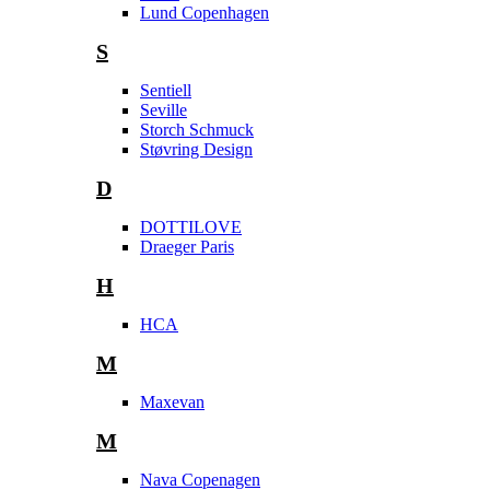
Lund Copenhagen
S
Sentiell
Seville
Storch Schmuck
Støvring Design
D
DOTTILOVE
Draeger Paris
H
HCA
M
Maxevan
M
Nava Copenagen