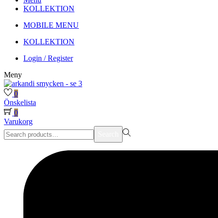
KOLLEKTION
MOBILE MENU
KOLLEKTION
Login / Register
Meny
0
Önskelista
0
Varukorg
Search
Search
for:>