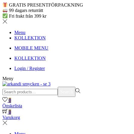
GRATIS PRESENTFÖRPACKNING
99 dagars returrätt
Fri frakt från 399 kr
Menu
KOLLEKTION
MOBILE MENU
KOLLEKTION
Login / Register
Meny
Search
Search
for:>
0
Önskelista
0
Varukorg
Menu