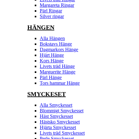
Margareta Ringar
Pärl Ringar
Silver ringar
HÄNGEN
Alla Hängen
Bokstavs Hänge
Dagmarkors Hänge
Hjärt Hänge
Kors Hänge
Livets träd Hänge
Marguerite Hänge
Pärl Hänge
Tors hammar Hänge
SMYCKESET
Alla Smyckesset
Blommigt Smyckesset
Häst Smyckesset
Hästsko Smyckesset
Hjärta Smyckesset
Livets träd Smyckesset
Perle Smyckesset