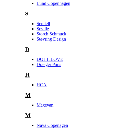
Lund Copenhagen
S
Sentiell
Seville
Storch Schmuck
Støvring Design
D
DOTTILOVE
Draeger Paris
H
HCA
M
Maxevan
M
Nava Copenagen