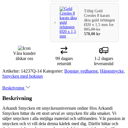
Tilføj
Gold
Creoles 8 karats
äkta guld örhängen
Ø20 x 1,5 mm
for
895,00
kr
570,00
kr
Våra kunder
älskar oss
99 dagars
1-2 dagars
returrätt
leveranstid
Artikelnr:
14237Q-14
Kategorier:
Bogstav vedhaeng
,
Hängsmycke
,
Smycken med bokstav
Beskrivning
Beskrivning
Arkandi Smycken ett smyckesuniversum online Hos Arkandi
Smycken hittar du ett stort urval av smycken för alla smaker. Vi
säljer smycken i alla möjliga material och utföranden. Vår passion är
smycken och vi vill dela denna kärlek med dig. Därför hittar och