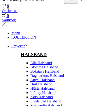
0
Önskelista
0
Varukorg
Menu
KOLLEKTION
Smycken
HALSBAND
Alla Halsband
Blomma Halsband
Bokstavs Halsband
Dagmarkors Halsband
Ängel Halsband
Häst Halsband
Hjärta Halsband
Infinity Halsband
Kors Halsband
Livets träd Halsband
Marguerite Halsband