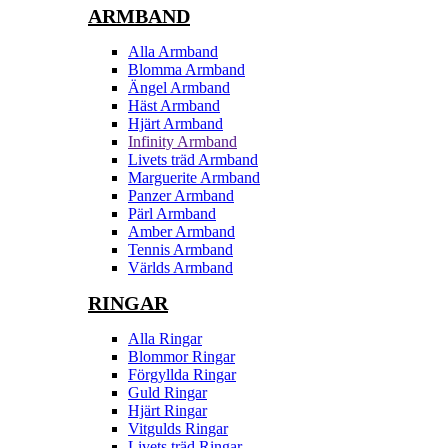
ARMBAND
Alla Armband
Blomma Armband
Ängel Armband
Häst Armband
Hjärt Armband
Infinity Armband
Livets träd Armband
Marguerite Armband
Panzer Armband
Pärl Armband
Amber Armband
Tennis Armband
Världs Armband
RINGAR
Alla Ringar
Blommor Ringar
Förgyllda Ringar
Guld Ringar
Hjärt Ringar
Vitgulds Ringar
Livets träd Ringar