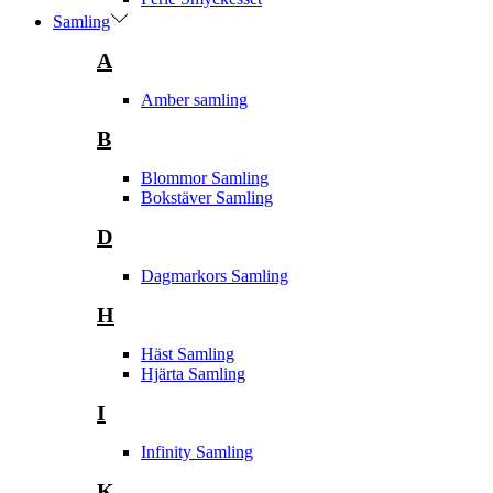
Samling
A
Amber samling
B
Blommor Samling
Bokstäver Samling
D
Dagmarkors Samling
H
Häst Samling
Hjärta Samling
I
Infinity Samling
K