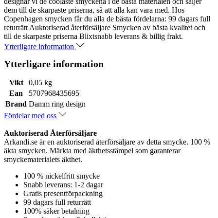
designar vi de coolaste smyckena i de bästa materialen och säljer
dem till de skarpaste priserna, så att alla kan vara med. Hos
Copenhagen smycken får du alla de bästa fördelarna: 99 dagars full
returrätt Auktoriserad återförsäljare Smycken av bästa kvalitet och
till de skarpaste priserna Blixtsnabb leverans & billig frakt.
Ytterligare information
Ytterligare information
Vikt
0,05 kg
Ean
5707968435695
Brand
Damm ring design
Fördelar med oss
Auktoriserad Återförsäljare
Arkandi.se är en auktoriserad återförsäljare av detta smycke. 100 %
äkta smycken. Märkta med äkthetsstämpel som garanterar
smyckematerialets äkthet.
100 % nickelfritt smycke
Snabb leverans: 1-2 dagar
Gratis presentförpackning
99 dagars full returrätt
100% säker betalning