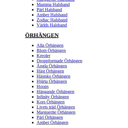
Mamma Halsband
Pärl Halsband
Amber Halsband
Zodiac Halsband
Världs Halsband
ÖRHÄNGEN
Alla Örhängen
Blom Örhängen
Kreoler
Droppformade Örhängen
Ängla Örhängen
Häst Örhängen
Hästsko Örhängen
Hjärta Örhängen
Hoops
Hängande Örhängen
Infinity Örhängen
Kors Örhängen
Livets träd Örhängen
Marguerite Ôrhängen
Pärl Örhängen
Amber Örhängen