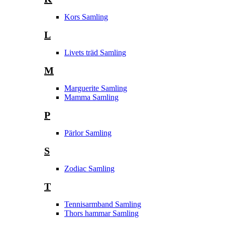
Kors Samling
L
Livets träd Samling
M
Marguerite Samling
Mamma Samling
P
Pärlor Samling
S
Zodiac Samling
T
Tennisarmband Samling
Thors hammar Samling