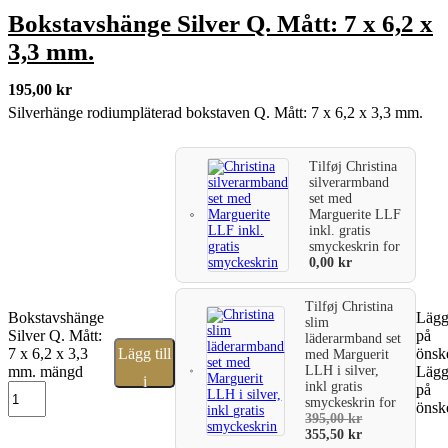
Bokstavshänge Silver Q. Mått: 7 x 6,2 x
3,3 mm.
195,00
kr
Silverhänge rodiumpläterad bokstaven Q. Mått: 7 x 6,2 x 3,3 mm.
Tilføj
Christina
silverarmband
set med
Marguerite LLF
inkl. gratis
smyckeskrin
for
0,00
kr
Tilføj
Christina
Bokstavshänge
Lägg 
slim
Silver Q. Mått:
på
läderarmband set
7 x 6,2 x 3,3
Lägg till
önske
med Marguerit
LLH i silver,
mm. mängd
Lägg 
i
inkl gratis
på
smyckeskrin
for
önske
varukorg
395,00
kr
355,50
kr