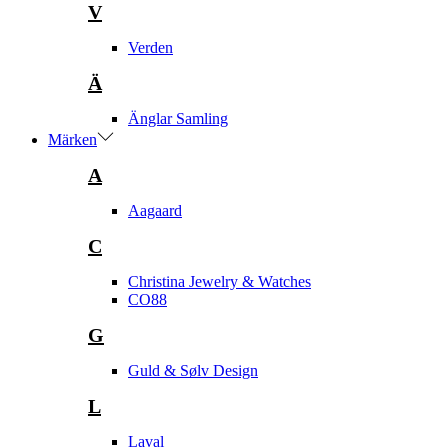
V
Verden
Ä
Änglar Samling
Märken
A
Aagaard
C
Christina Jewelry & Watches
CO88
G
Guld & Sølv Design
L
Laval