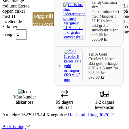
Silverhänge
Tilføj
Christina
rodiumpläterad
Läg
slim
öppen cirkel
på
läderarmband set
Lägg till i
med 11
ön
med Marguerit
LLH i silver,
facetterade
Läg
varukorg
inkl gratis
zirkoner
på
smyckeskrin
for
ön
mängd
395,00
kr
355,50
kr
Tilføj
Gold
Creoles 8 karats
äkta guld örhängen
Ø20 x 1,5 mm
for
895,00
kr
570,00
kr
Våra kunder
älskar oss
99 dagars
1-2 dagars
returrätt
leveranstid
Artikelnr:
16239119-14
Kategorier:
Halsband
,
Uttag 30-70 %
Beskrivning