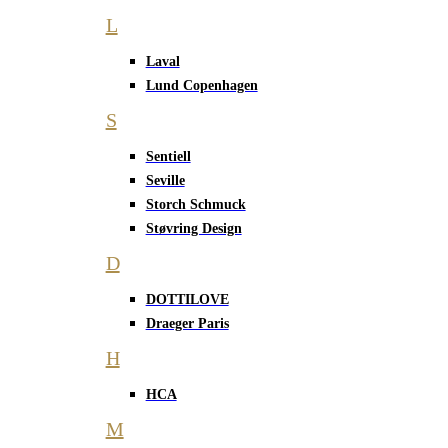
L
Laval
Lund Copenhagen
S
Sentiell
Seville
Storch Schmuck
Støvring Design
D
DOTTILOVE
Draeger Paris
H
HCA
M