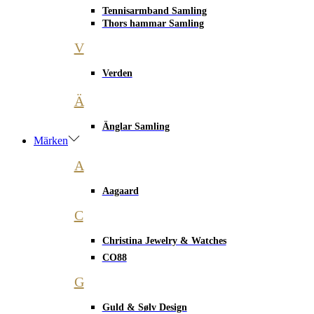
Tennisarmband Samling
Thors hammar Samling
V
Verden
Ä
Änglar Samling
Märken
A
Aagaard
C
Christina Jewelry & Watches
CO88
G
Guld & Sølv Design