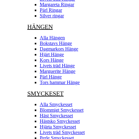
Margareta Ringar
Pärl Ringar
Silver ringar
HÄNGEN
Alla Hängen
Bokstavs Hänge
Dagmarkors Hänge
Hjärt Hänge
Kors Hänge
Livets träd Hänge
Marguerite Hänge
Pärl Hänge
Tors hammar Hänge
SMYCKESET
Alla Smyckesset
Blommigt Smyckesset
Häst Smyckesset
Hästsko Smyckesset
Hjärta Smyckesset
Livets träd Smyckesset
Perle Smyckesset