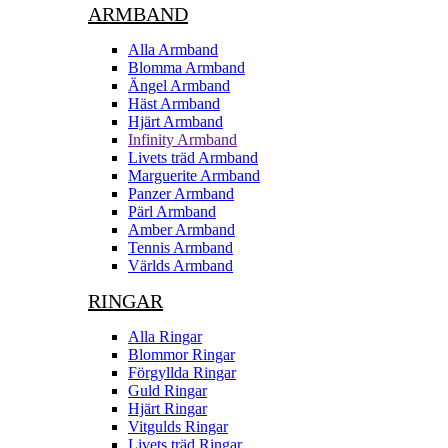
ARMBAND
Alla Armband
Blomma Armband
Ängel Armband
Häst Armband
Hjärt Armband
Infinity Armband
Livets träd Armband
Marguerite Armband
Panzer Armband
Pärl Armband
Amber Armband
Tennis Armband
Världs Armband
RINGAR
Alla Ringar
Blommor Ringar
Förgyllda Ringar
Guld Ringar
Hjärt Ringar
Vitgulds Ringar
Livets träd Ringar