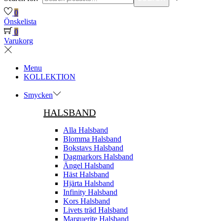
0
Önskelista
0
Varukorg
Menu
KOLLEKTION
Smycken
HALSBAND
Alla Halsband
Blomma Halsband
Bokstavs Halsband
Dagmarkors Halsband
Ängel Halsband
Häst Halsband
Hjärta Halsband
Infinity Halsband
Kors Halsband
Livets träd Halsband
Marguerite Halsband