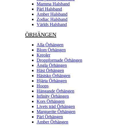
Mamma Halsband
Pärl Halsband
Amber Halsband
Zodiac Halsband
Världs Halsband
ÖRHÄNGEN
Alla Örhängen
Blom Örhängen
Kreoler
Droppformade Örhängen
Ängla Örhängen
Häst Örhängen
Hästsko Örhängen
Hjärta Örhängen
Hoops
Hängande Örhängen
Infinity Örhängen
Kors Örhängen
Livets träd Örhängen
Marguerite Ôrhängen
Pärl Örhängen
Amber Örhängen