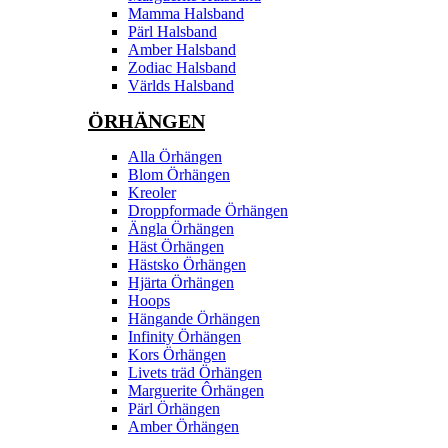
Mamma Halsband
Pärl Halsband
Amber Halsband
Zodiac Halsband
Världs Halsband
ÖRHÄNGEN
Alla Örhängen
Blom Örhängen
Kreoler
Droppformade Örhängen
Ängla Örhängen
Häst Örhängen
Hästsko Örhängen
Hjärta Örhängen
Hoops
Hängande Örhängen
Infinity Örhängen
Kors Örhängen
Livets träd Örhängen
Marguerite Ôrhängen
Pärl Örhängen
Amber Örhängen