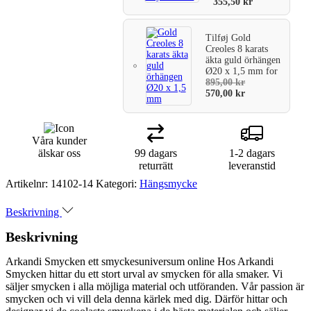
355,50
kr
Tilføj
Gold
Creoles 8 karats
äkta guld örhängen
Ø20 x 1,5 mm
for
895,00
kr
570,00
kr
Våra kunder
älskar oss
99 dagars
1-2 dagars
returrätt
leveranstid
Artikelnr:
14102-14
Kategori:
Hängsmycke
Beskrivning
Beskrivning
Arkandi Smycken ett smyckesuniversum online Hos Arkandi
Smycken hittar du ett stort urval av smycken för alla smaker. Vi
säljer smycken i alla möjliga material och utföranden. Vår passion är
smycken och vi vill dela denna kärlek med dig. Därför hittar och