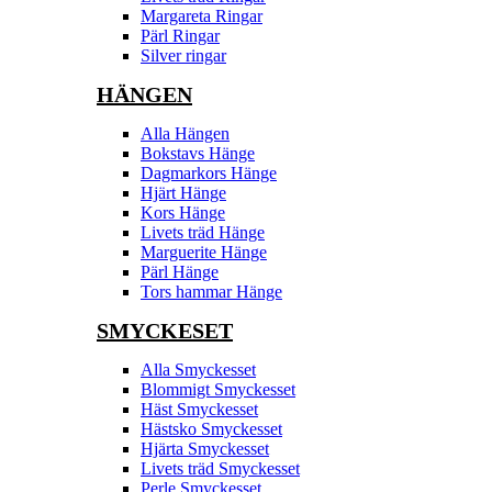
Margareta Ringar
Pärl Ringar
Silver ringar
HÄNGEN
Alla Hängen
Bokstavs Hänge
Dagmarkors Hänge
Hjärt Hänge
Kors Hänge
Livets träd Hänge
Marguerite Hänge
Pärl Hänge
Tors hammar Hänge
SMYCKESET
Alla Smyckesset
Blommigt Smyckesset
Häst Smyckesset
Hästsko Smyckesset
Hjärta Smyckesset
Livets träd Smyckesset
Perle Smyckesset