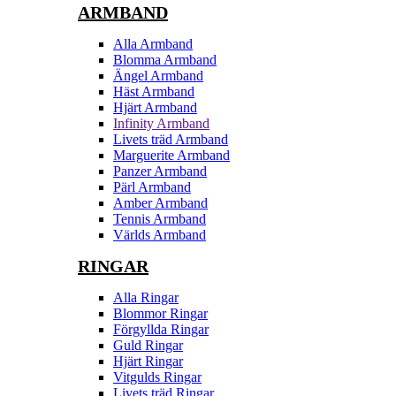
ARMBAND
Alla Armband
Blomma Armband
Ängel Armband
Häst Armband
Hjärt Armband
Infinity Armband
Livets träd Armband
Marguerite Armband
Panzer Armband
Pärl Armband
Amber Armband
Tennis Armband
Världs Armband
RINGAR
Alla Ringar
Blommor Ringar
Förgyllda Ringar
Guld Ringar
Hjärt Ringar
Vitgulds Ringar
Livets träd Ringar