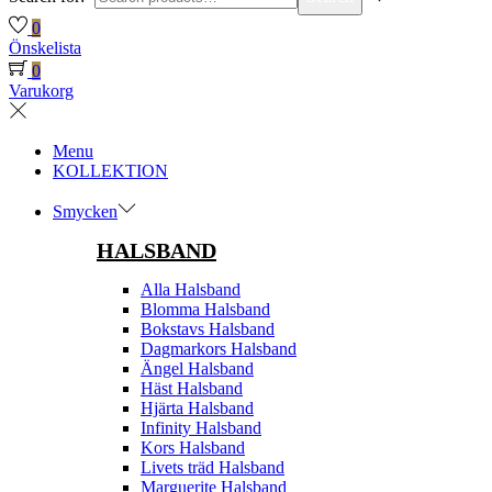
0
Önskelista
0
Varukorg
Menu
KOLLEKTION
Smycken
HALSBAND
Alla Halsband
Blomma Halsband
Bokstavs Halsband
Dagmarkors Halsband
Ängel Halsband
Häst Halsband
Hjärta Halsband
Infinity Halsband
Kors Halsband
Livets träd Halsband
Marguerite Halsband