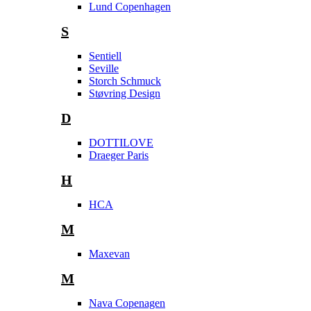
Lund Copenhagen
S
Sentiell
Seville
Storch Schmuck
Støvring Design
D
DOTTILOVE
Draeger Paris
H
HCA
M
Maxevan
M
Nava Copenagen