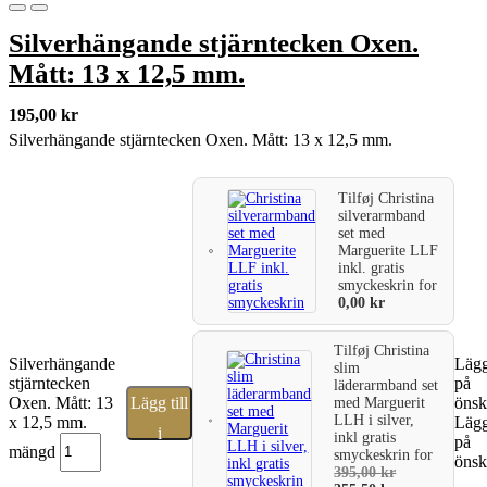
Silverhängande stjärntecken Oxen.
Mått: 13 x 12,5 mm.
195,00
kr
Silverhängande stjärntecken Oxen. Mått: 13 x 12,5 mm.
Tilføj
Christina
silverarmband
set med
Marguerite LLF
inkl. gratis
smyckeskrin
for
0,00
kr
Tilføj
Christina
Silverhängande
Lägg 
slim
stjärntecken
på
läderarmband set
Oxen. Mått: 13
Lägg till
önsk
med Marguerit
LLH i silver,
x 12,5 mm.
Lägg 
i
inkl gratis
på
mängd
smyckeskrin
for
önsk
varukorg
395,00
kr