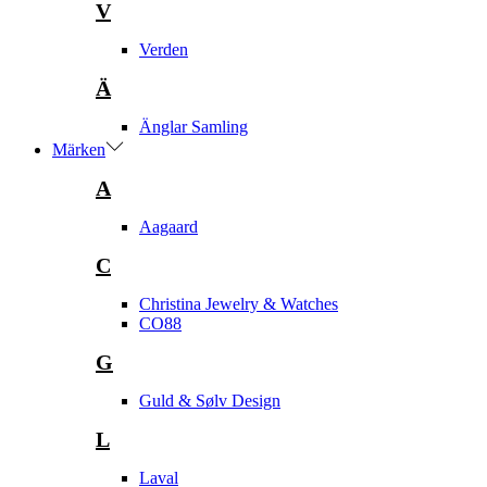
V
Verden
Ä
Änglar Samling
Märken
A
Aagaard
C
Christina Jewelry & Watches
CO88
G
Guld & Sølv Design
L
Laval