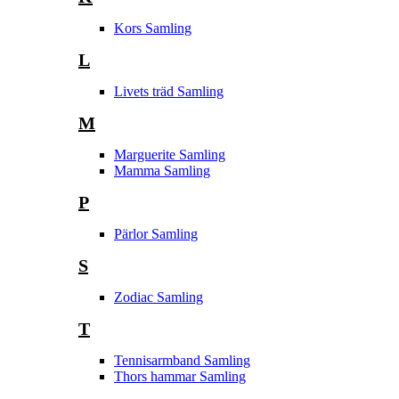
Kors Samling
L
Livets träd Samling
M
Marguerite Samling
Mamma Samling
P
Pärlor Samling
S
Zodiac Samling
T
Tennisarmband Samling
Thors hammar Samling