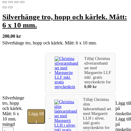
Silverhänge tro, hopp och kärlek. Mått:
6 x 10 mm.
200,00
kr
Silverhänge tro, hopp och kärlek. Mått: 6 x 10 mm.
Tilføj
Christina
silverarmband
set med
Marguerite LLF
inkl. gratis
smyckeskrin
for
0,00
kr
Silverhänge
Tilføj
Christina
tro, hopp
Lägg till
slim
och kärlek.
på
läderarmband set
Mått: 6 x
Lägg till
önskelis
med Marguerit
LLH i silver,
10 mm.
Lägg till
i
inkl gratis
mängd
på
smyckeskrin
for
önskelis
varukorg