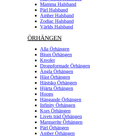
Mamma Halsband
Pärl Halsband
Amber Halsband
Zodiac Halsband
Världs Halsband
ÖRHÄNGEN
Alla Örhängen
Blom Örhängen
Kreoler
Droppformade Örhängen
Ängla Örhängen
Häst Örhängen
Hästsko Örhängen
Hjärta Örhängen
Hoops
Hängande Örhängen
Infinity Örhängen
Kors Örhängen
Livets träd Örhängen
Marguerite Ôrhängen
Pärl Örhängen
Amber Örhängen