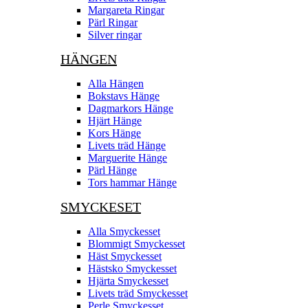
Margareta Ringar
Pärl Ringar
Silver ringar
HÄNGEN
Alla Hängen
Bokstavs Hänge
Dagmarkors Hänge
Hjärt Hänge
Kors Hänge
Livets träd Hänge
Marguerite Hänge
Pärl Hänge
Tors hammar Hänge
SMYCKESET
Alla Smyckesset
Blommigt Smyckesset
Häst Smyckesset
Hästsko Smyckesset
Hjärta Smyckesset
Livets träd Smyckesset
Perle Smyckesset