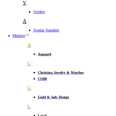
V
Verden
Ä
Änglar Samling
Märken
A
Aagaard
C
Christina Jewelry & Watches
CO88
G
Guld & Sølv Design
L
Laval