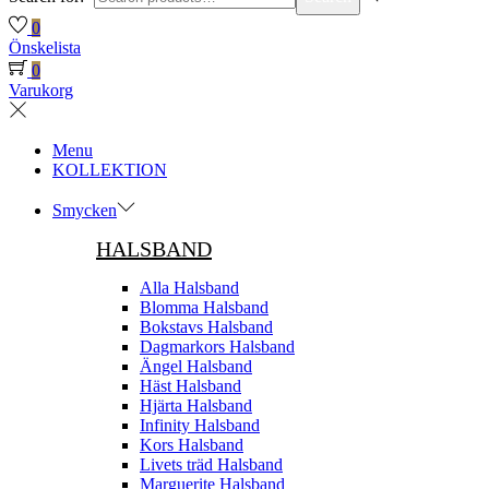
0
Önskelista
0
Varukorg
Menu
KOLLEKTION
Smycken
HALSBAND
Alla Halsband
Blomma Halsband
Bokstavs Halsband
Dagmarkors Halsband
Ängel Halsband
Häst Halsband
Hjärta Halsband
Infinity Halsband
Kors Halsband
Livets träd Halsband
Marguerite Halsband