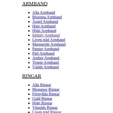
ARMBAND
Alla Armband
Blomma Armband
Ängel Armband
Häst Armband
Hjärt Armband
Infinity Armband
Livets träd Armband
Marguerite Armband
Panzer Armband
Pärl Armband
Amber Armband
Tennis Armband
Världs Armband
RINGAR
Alla Ringar
Blommor Ringar
Förgyllda Ringar
Guld Ringar
Hjärt Ringar
Vitgulds Ringar
Livets träd Ringar