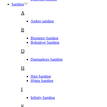
Samling
A
Amber samling
B
Blommor Samling
Bokstäver Samling
D
Dagmarkors Samling
H
Häst Samling
Hjärta Samling
I
Infinity Samling
K