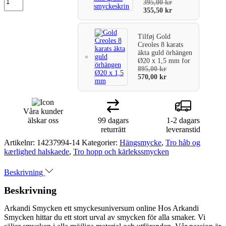
395,00
kr
355,50
kr
Tilføj
Gold
Creoles 8 karats
äkta guld örhängen
Ø20 x 1,5 mm
for
895,00
kr
570,00
kr
Våra kunder
älskar oss
99 dagars
1-2 dagars
returrätt
leveranstid
Artikelnr:
14237994-14
Kategorier:
Hängsmycke
,
Tro håb og
kærlighed halskaede
,
Tro hopp och kärlekssmycken
Beskrivning
Beskrivning
Arkandi Smycken ett smyckesuniversum online Hos Arkandi
Smycken hittar du ett stort urval av smycken för alla smaker. Vi