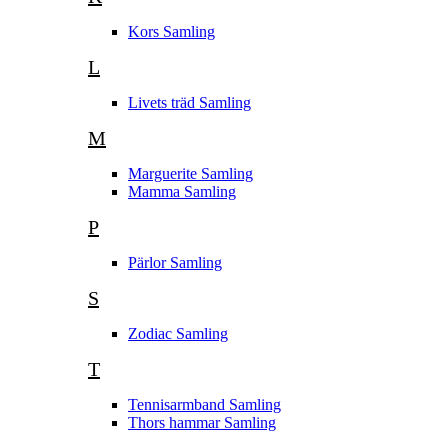
Kors Samling
L
Livets träd Samling
M
Marguerite Samling
Mamma Samling
P
Pärlor Samling
S
Zodiac Samling
T
Tennisarmband Samling
Thors hammar Samling