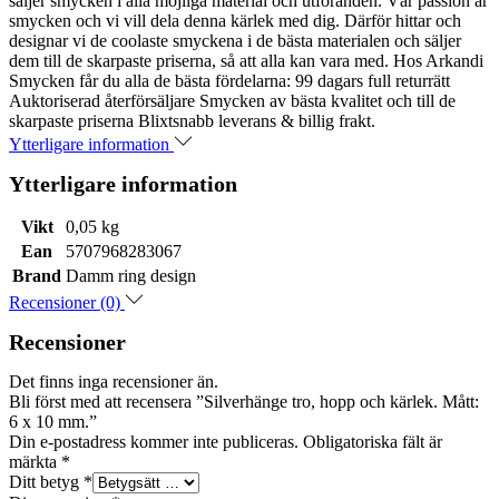
säljer smycken i alla möjliga material och utföranden. Vår passion är
smycken och vi vill dela denna kärlek med dig. Därför hittar och
designar vi de coolaste smyckena i de bästa materialen och säljer
dem till de skarpaste priserna, så att alla kan vara med. Hos Arkandi
Smycken får du alla de bästa fördelarna: 99 dagars full returrätt
Auktoriserad återförsäljare Smycken av bästa kvalitet och till de
skarpaste priserna Blixtsnabb leverans & billig frakt.
Ytterligare information
Ytterligare information
Vikt
0,05 kg
Ean
5707968283067
Brand
Damm ring design
Recensioner (0)
Recensioner
Det finns inga recensioner än.
Bli först med att recensera ”Silverhänge tro, hopp och kärlek. Mått:
6 x 10 mm.”
Din e-postadress kommer inte publiceras.
Obligatoriska fält är
märkta
*
Ditt betyg
*