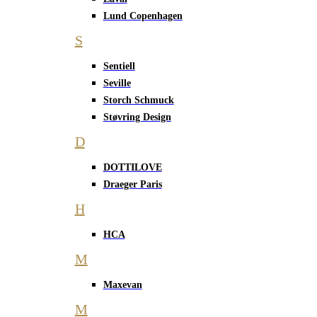
Lund Copenhagen
S
Sentiell
Seville
Storch Schmuck
Støvring Design
D
DOTTILOVE
Draeger Paris
H
HCA
M
Maxevan
M