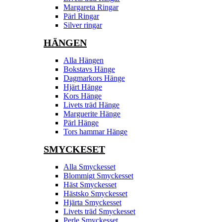
Margareta Ringar
Pärl Ringar
Silver ringar
HÄNGEN
Alla Hängen
Bokstavs Hänge
Dagmarkors Hänge
Hjärt Hänge
Kors Hänge
Livets träd Hänge
Marguerite Hänge
Pärl Hänge
Tors hammar Hänge
SMYCKESET
Alla Smyckesset
Blommigt Smyckesset
Häst Smyckesset
Hästsko Smyckesset
Hjärta Smyckesset
Livets träd Smyckesset
Perle Smyckesset