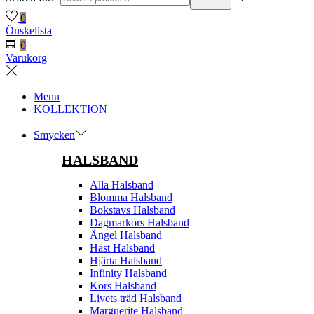
0
Önskelista
0
Varukorg
Menu
KOLLEKTION
Smycken
HALSBAND
Alla Halsband
Blomma Halsband
Bokstavs Halsband
Dagmarkors Halsband
Ängel Halsband
Häst Halsband
Hjärta Halsband
Infinity Halsband
Kors Halsband
Livets träd Halsband
Marguerite Halsband