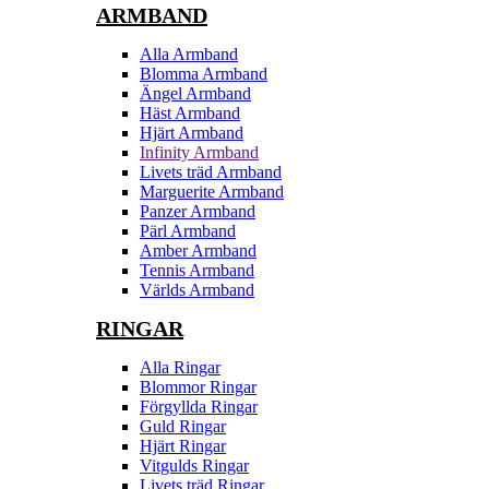
ARMBAND
Alla Armband
Blomma Armband
Ängel Armband
Häst Armband
Hjärt Armband
Infinity Armband
Livets träd Armband
Marguerite Armband
Panzer Armband
Pärl Armband
Amber Armband
Tennis Armband
Världs Armband
RINGAR
Alla Ringar
Blommor Ringar
Förgyllda Ringar
Guld Ringar
Hjärt Ringar
Vitgulds Ringar
Livets träd Ringar