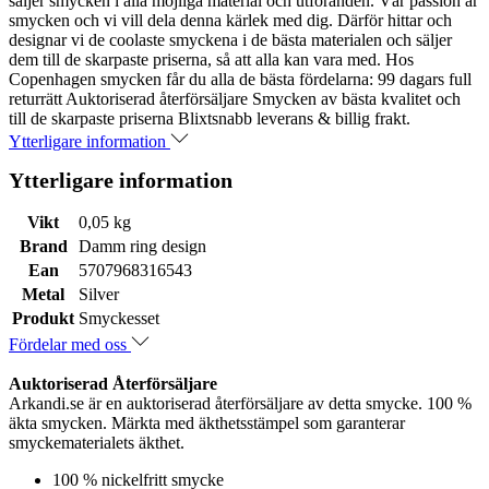
säljer smycken i alla möjliga material och utföranden. Vår passion är
smycken och vi vill dela denna kärlek med dig. Därför hittar och
designar vi de coolaste smyckena i de bästa materialen och säljer
dem till de skarpaste priserna, så att alla kan vara med. Hos
Copenhagen smycken får du alla de bästa fördelarna: 99 dagars full
returrätt Auktoriserad återförsäljare Smycken av bästa kvalitet och
till de skarpaste priserna Blixtsnabb leverans & billig frakt.
Ytterligare information
Ytterligare information
Vikt
0,05 kg
Brand
Damm ring design
Ean
5707968316543
Metal
Silver
Produkt
Smyckesset
Fördelar med oss
Auktoriserad Återförsäljare
Arkandi.se är en auktoriserad återförsäljare av detta smycke. 100 %
äkta smycken. Märkta med äkthetsstämpel som garanterar
smyckematerialets äkthet.
100 % nickelfritt smycke