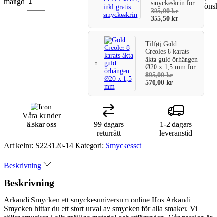
mängd
smyckeskrin
for
önsk
varukorg
395,00
kr
355,50
kr
Tilføj
Gold
Creoles 8 karats
äkta guld örhängen
Ø20 x 1,5 mm
for
895,00
kr
570,00
kr
Våra kunder
älskar oss
99 dagars
1-2 dagars
returrätt
leveranstid
Artikelnr:
S223120-14
Kategori:
Smyckesset
Beskrivning
Beskrivning
Arkandi Smycken ett smyckesuniversum online Hos Arkandi
Smycken hittar du ett stort urval av smycken för alla smaker. Vi