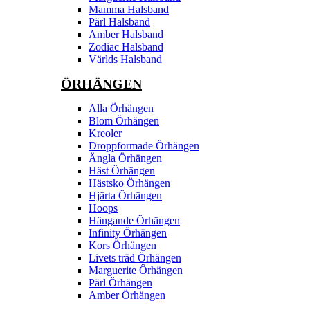
Mamma Halsband
Pärl Halsband
Amber Halsband
Zodiac Halsband
Världs Halsband
ÖRHÄNGEN
Alla Örhängen
Blom Örhängen
Kreoler
Droppformade Örhängen
Ängla Örhängen
Häst Örhängen
Hästsko Örhängen
Hjärta Örhängen
Hoops
Hängande Örhängen
Infinity Örhängen
Kors Örhängen
Livets träd Örhängen
Marguerite Ôrhängen
Pärl Örhängen
Amber Örhängen