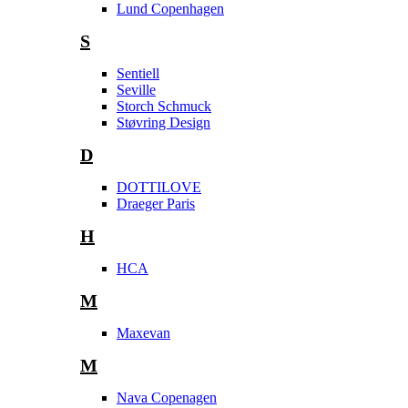
Lund Copenhagen
S
Sentiell
Seville
Storch Schmuck
Støvring Design
D
DOTTILOVE
Draeger Paris
H
HCA
M
Maxevan
M
Nava Copenagen