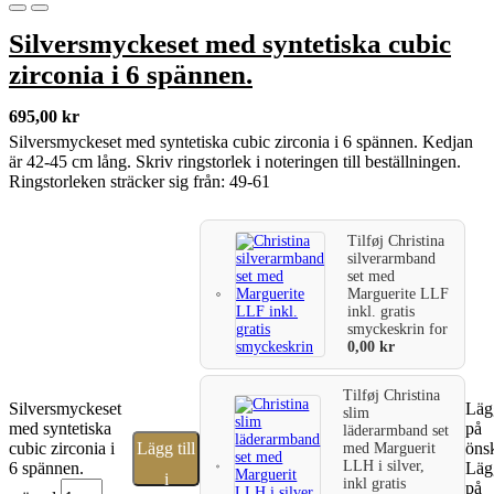
Silversmyckeset med syntetiska cubic
zirconia i 6 spännen.
695,00
kr
Silversmyckeset med syntetiska cubic zirconia i 6 spännen. Kedjan
är 42-45 cm lång. Skriv ringstorlek i noteringen till beställningen.
Ringstorleken sträcker sig från: 49-61
Tilføj
Christina
silverarmband
set med
Marguerite LLF
inkl. gratis
smyckeskrin
for
0,00
kr
Tilføj
Christina
Silversmyckeset
Lägg
slim
med syntetiska
på
läderarmband set
cubic zirconia i
Lägg till
önsk
med Marguerit
LLH i silver,
6 spännen.
Lägg
i
inkl gratis
på