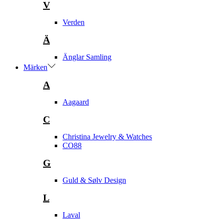
V
Verden
Ä
Änglar Samling
Märken
A
Aagaard
C
Christina Jewelry & Watches
CO88
G
Guld & Sølv Design
L
Laval