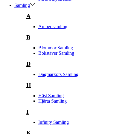
Samling
A
Amber samling
B
Blommor Samling
Bokstäver Samling
D
Dagmarkors Samling
H
Häst Samling
Hjärta Samling
I
Infinity Samling
K