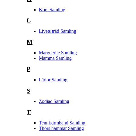
Kors Samling
L
Livets träd Samling
M
Marguerite Samling
Mamma Samling
P
Pärlor Samling
S
Zodiac Samling
T
Tennisarmband Samling
Thors hammar Samling