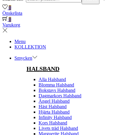
0
Önskelista
0
Varukorg
Menu
KOLLEKTION
Smycken
HALSBAND
Alla Halsband
Blomma Halsband
Bokstavs Halsband
Dagmarkors Halsband
Ängel Halsband
Häst Halsband
Hjärta Halsband
Infinity Halsband
Kors Halsband
Livets träd Halsband
Marguerite Halsband