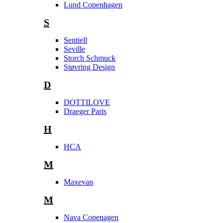
Lund Copenhagen
S
Sentiell
Seville
Storch Schmuck
Støvring Design
D
DOTTILOVE
Draeger Paris
H
HCA
M
Maxevan
M
Nava Copenagen