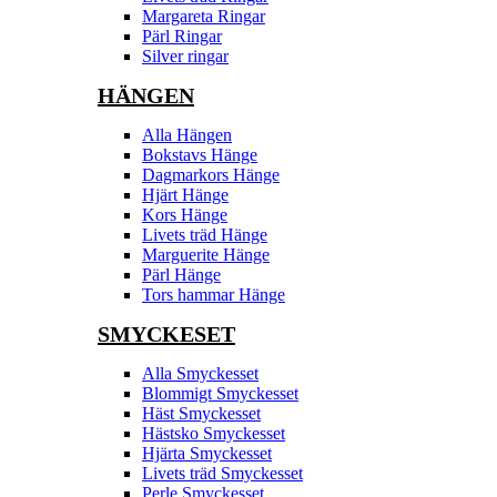
Margareta Ringar
Pärl Ringar
Silver ringar
HÄNGEN
Alla Hängen
Bokstavs Hänge
Dagmarkors Hänge
Hjärt Hänge
Kors Hänge
Livets träd Hänge
Marguerite Hänge
Pärl Hänge
Tors hammar Hänge
SMYCKESET
Alla Smyckesset
Blommigt Smyckesset
Häst Smyckesset
Hästsko Smyckesset
Hjärta Smyckesset
Livets träd Smyckesset
Perle Smyckesset