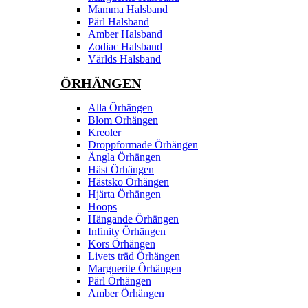
Mamma Halsband
Pärl Halsband
Amber Halsband
Zodiac Halsband
Världs Halsband
ÖRHÄNGEN
Alla Örhängen
Blom Örhängen
Kreoler
Droppformade Örhängen
Ängla Örhängen
Häst Örhängen
Hästsko Örhängen
Hjärta Örhängen
Hoops
Hängande Örhängen
Infinity Örhängen
Kors Örhängen
Livets träd Örhängen
Marguerite Ôrhängen
Pärl Örhängen
Amber Örhängen