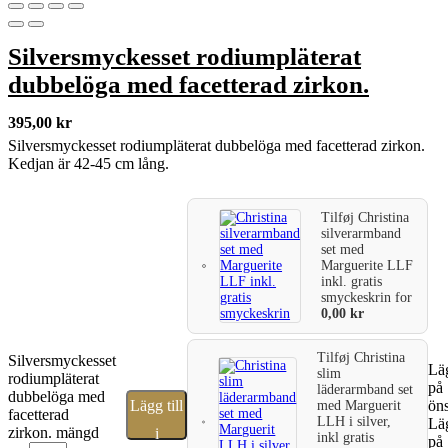
Silversmyckesset rodiumpläterat
dubbelöga med facetterad zirkon.
395,00
kr
Silversmyckesset rodiumpläterat dubbelöga med facetterad zirkon.
Kedjan är 42-45 cm lång.
Tilføj
Christina
silverarmband
set med
Marguerite LLF
inkl. gratis
smyckeskrin
for
0,00
kr
Tilføj
Christina
Silversmyckesset
Läg
slim
rodiumpläterat
på
läderarmband set
dubbelöga med
Lägg till
öns
med Marguerit
facetterad
LLH i silver,
Läg
zirkon. mängd
i
inkl gratis
på