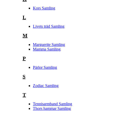
Kors Samling
L
Livets träd Samling
M
Marguerite Samling
Mamma Samling
P
Pärlor Samling
S
Zodiac Samling
T
Tennisarmband Samling
Thors hammar Samling