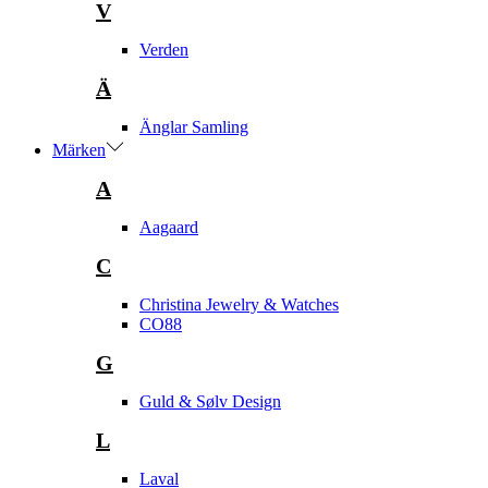
V
Verden
Ä
Änglar Samling
Märken
A
Aagaard
C
Christina Jewelry & Watches
CO88
G
Guld & Sølv Design
L
Laval