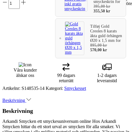
smyckeskrin
for
öns
varukorg
395,00
kr
355,50
kr
Tilføj
Gold
Creoles 8 karats
äkta guld örhängen
Ø20 x 1,5 mm
for
895,00
kr
570,00
kr
Våra kunder
älskar oss
99 dagars
1-2 dagars
returrätt
leveranstid
Artikelnr:
S148535-14
Kategori:
Smyckesset
Beskrivning
Beskrivning
Arkandi Smycken ett smyckesuniversum online Hos Arkandi
Smycken hittar du ett stort urval av smycken för alla smaker. Vi
säljer smycken i alla möjliga material och utföranden. Vår passion är