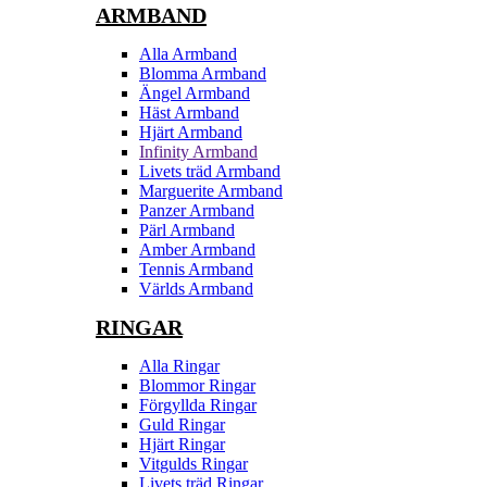
ARMBAND
Alla Armband
Blomma Armband
Ängel Armband
Häst Armband
Hjärt Armband
Infinity Armband
Livets träd Armband
Marguerite Armband
Panzer Armband
Pärl Armband
Amber Armband
Tennis Armband
Världs Armband
RINGAR
Alla Ringar
Blommor Ringar
Förgyllda Ringar
Guld Ringar
Hjärt Ringar
Vitgulds Ringar
Livets träd Ringar