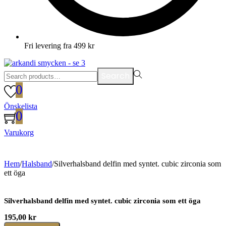
Fri levering fra 499 kr
Search
Search
for:>
0
Önskelista
0
Varukorg
Hem
/
Halsband
/
Silverhalsband delfin med syntet. cubic zirconia som
ett öga
Silverhalsband delfin med syntet. cubic zirconia som ett öga
195,00
kr