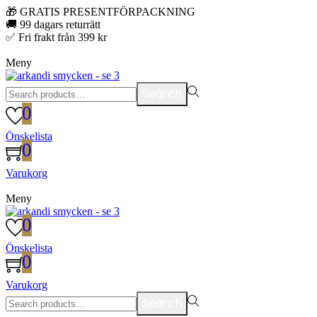
🎁 GRATIS PRESENTFÖRPACKNING
🚚 99 dagars returrätt
✅ Fri frakt från 399 kr
Meny
Search
Search
for:>
0
Önskelista
0
Varukorg
Meny
0
Önskelista
0
Varukorg
Search
Search
for:>