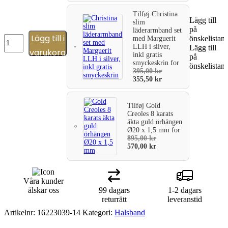
Tilføj
Christina
Lägg till
slim
på
läderarmband set
Lägg till i
Silverhalsband
önskelistan
med Marguerit
delfin
LLH i silver,
Lägg till
varukorg
inkl gratis
med
på
smyckeskrin
for
syntet.
önskelistan
395,00
kr
cubic
355,50
kr
zirconia
som
ett
Tilføj
Gold
öga
Creoles 8 karats
mängd
äkta guld örhängen
Ø20 x 1,5 mm
for
895,00
kr
570,00
kr
Våra kunder
älskar oss
99 dagars
1-2 dagars
returrätt
leveranstid
Artikelnr:
16223039-14
Kategori:
Halsband