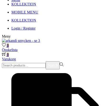
KOLLEKTION
MOBILE MENU
KOLLEKTION
Login / Register
Meny
0
Önskelista
0
Varukorg
Search
Search
for:>