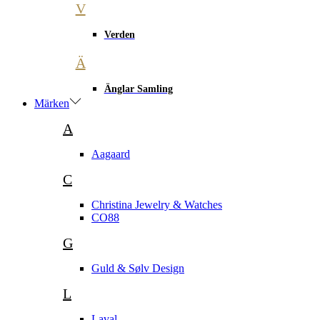
V
Verden
Ä
Änglar Samling
Märken
A
Aagaard
C
Christina Jewelry & Watches
CO88
G
Guld & Sølv Design
L
Laval