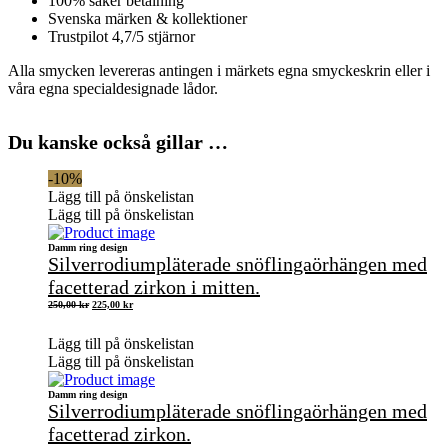
100% säker betalning
Svenska märken & kollektioner
Trustpilot 4,7/5 stjärnor
Alla smycken levereras antingen i märkets egna smyckeskrin eller i
våra egna specialdesignade lådor.
Du kanske också gillar …
-10%
Lägg till på önskelistan
Lägg till på önskelistan
Damm ring design
Silverrodiumpläterade snöflingaörhängen med
facetterad zirkon i mitten.
Det
Det
250,00
kr
225,00
kr
ursprungliga
nuvarande
priset
priset
var:
är:
Lägg till på önskelistan
250,00 kr.
225,00 kr.
Lägg till på önskelistan
Damm ring design
Silverrodiumpläterade snöflingaörhängen med
facetterad zirkon.