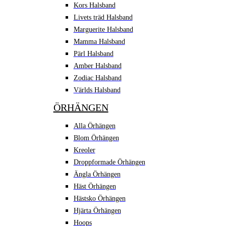
Kors Halsband
Livets träd Halsband
Marguerite Halsband
Mamma Halsband
Pärl Halsband
Amber Halsband
Zodiac Halsband
Världs Halsband
ÖRHÄNGEN
Alla Örhängen
Blom Örhängen
Kreoler
Droppformade Örhängen
Ängla Örhängen
Häst Örhängen
Hästsko Örhängen
Hjärta Örhängen
Hoops