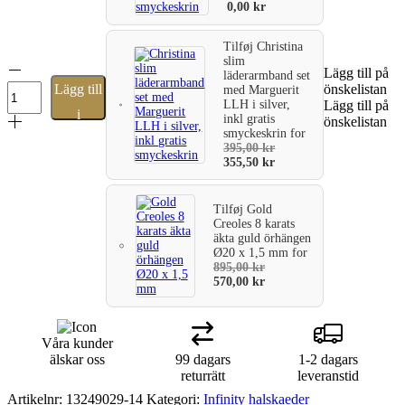
0,00
kr
Tilføj
Christina
slim
Snöflinga
Lägg till på
läderarmband set
hängande
Lägg till
önskelistan
med Marguerit
örhängen
LLH i silver,
Lägg till på
i
med
inkl gratis
önskelistan
smyckeskrin
for
vita
varukorg
395,00
kr
stenar
355,50
kr
mängd
Tilføj
Gold
Creoles 8 karats
äkta guld örhängen
Ø20 x 1,5 mm
for
895,00
kr
570,00
kr
Våra kunder
älskar oss
99 dagars
1-2 dagars
returrätt
leveranstid
Artikelnr:
13249029-14
Kategori:
Infinity halskaeder