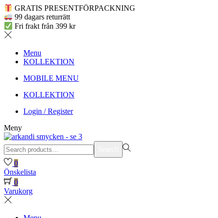
GRATIS PRESENTFÖRPACKNING
99 dagars returrätt
Fri frakt från 399 kr
Menu
KOLLEKTION
MOBILE MENU
KOLLEKTION
Login / Register
Meny
Search
Search
for:>
0
Önskelista
0
Varukorg
Menu