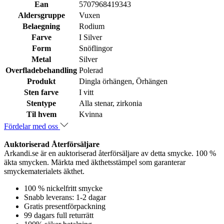
Ean
5707968419343
Aldersgruppe
Vuxen
Belaegning
Rodium
Farve
I Silver
Form
Snöflingor
Metal
Silver
Overfladebehandling
Polerad
Produkt
Dingla örhängen, Örhängen
Sten farve
I vitt
Stentype
Alla stenar, zirkonia
Til hvem
Kvinna
Fördelar med oss
Auktoriserad Återförsäljare
Arkandi.se är en auktoriserad återförsäljare av detta smycke. 100 %
äkta smycken. Märkta med äkthetsstämpel som garanterar
smyckematerialets äkthet.
100 % nickelfritt smycke
Snabb leverans: 1-2 dagar
Gratis presentförpackning
99 dagars full returrätt