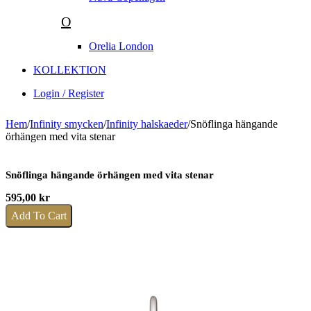
O
Orelia London
KOLLEKTION
Login / Register
Hem
/
Infinity smycken
/
Infinity halskaeder
/
Snöflinga hängande
örhängen med vita stenar
Snöflinga hängande örhängen med vita stenar
595,00
kr
Add To Cart