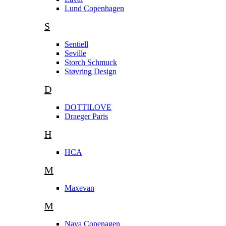
Lund Copenhagen
S
Sentiell
Seville
Storch Schmuck
Støvring Design
D
DOTTILOVE
Draeger Paris
H
HCA
M
Maxevan
M
Nava Copenagen