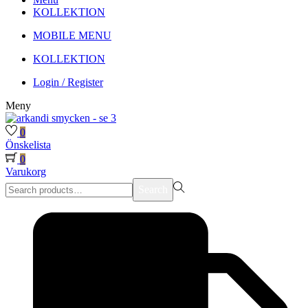
KOLLEKTION
MOBILE MENU
KOLLEKTION
Login / Register
Meny
0
Önskelista
0
Varukorg
Search
Search
for:>