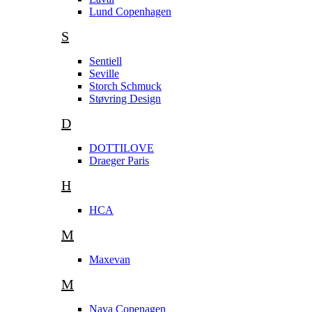
Lund Copenhagen
S
Sentiell
Seville
Storch Schmuck
Støvring Design
D
DOTTILOVE
Draeger Paris
H
HCA
M
Maxevan
M
Nava Copenagen