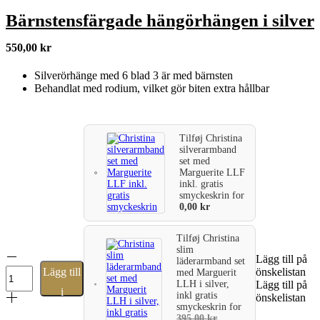
Bärnstensfärgade hängörhängen i silver
550,00
kr
Silverörhänge med 6 blad 3 är med bärnsten
Behandlat med rodium, vilket gör biten extra hållbar
Tilføj
Christina
silverarmband
set med
Marguerite LLF
inkl. gratis
smyckeskrin
for
0,00
kr
Tilføj
Christina
slim
Bärnstensfärgade
Lägg till på
läderarmband set
hängörhängen
Lägg till
önskelistan
med Marguerit
i
LLH i silver,
Lägg till på
i
silver
inkl gratis
önskelistan
smyckeskrin
for
mängd
varukorg
395,00
kr