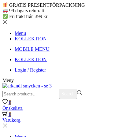
GRATIS PRESENTFÖRPACKNING
99 dagars returrätt
Fri frakt från 399 kr
Menu
KOLLEKTION
MOBILE MENU
KOLLEKTION
Login / Register
Meny
Search
Search
for:>
0
Önskelista
0
Varukorg
Menu