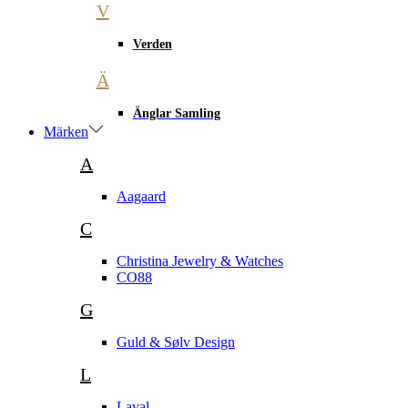
V
Verden
Ä
Änglar Samling
Märken
A
Aagaard
C
Christina Jewelry & Watches
CO88
G
Guld & Sølv Design
L
Laval