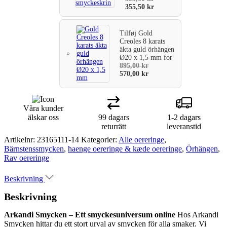
355,50
kr
Tilføj
Gold
Creoles 8 karats
äkta guld örhängen
Ø20 x 1,5 mm
for
895,00
kr
570,00
kr
Våra kunder
älskar oss
99 dagars
1-2 dagars
returrätt
leveranstid
Artikelnr:
23165111-14
Kategorier:
Alle oereringe
,
Bärnstenssmycken
,
haenge oereringe & kæde oereringe
,
Örhängen
,
Rav oereringe
Beskrivning
Beskrivning
Arkandi Smycken – Ett smyckesuniversum online
Hos Arkandi
Smycken hittar du ett stort urval av smycken för alla smaker. Vi