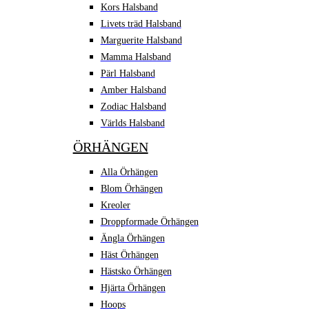
Kors Halsband
Livets träd Halsband
Marguerite Halsband
Mamma Halsband
Pärl Halsband
Amber Halsband
Zodiac Halsband
Världs Halsband
ÖRHÄNGEN
Alla Örhängen
Blom Örhängen
Kreoler
Droppformade Örhängen
Ängla Örhängen
Häst Örhängen
Hästsko Örhängen
Hjärta Örhängen
Hoops