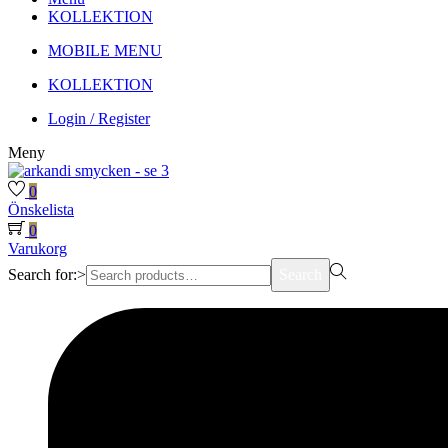
KOLLEKTION
MOBILE MENU
KOLLEKTION
Login / Register
Meny
0
Önskelista
0
Varukorg
Search for:>
Search