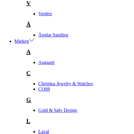
V
Verden
Ä
Änglar Samling
Märken
A
Aagaard
C
Christina Jewelry & Watches
CO88
G
Guld & Sølv Design
L
Laval