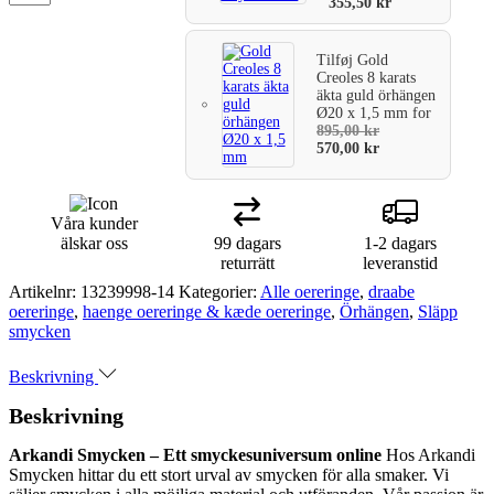
355,50
kr
Tilføj
Gold
Creoles 8 karats
äkta guld örhängen
Ø20 x 1,5 mm
for
895,00
kr
570,00
kr
Våra kunder
älskar oss
99 dagars
1-2 dagars
returrätt
leveranstid
Artikelnr:
13239998-14
Kategorier:
Alle oereringe
,
draabe
oereringe
,
haenge oereringe & kæde oereringe
,
Örhängen
,
Släpp
smycken
Beskrivning
Beskrivning
Arkandi Smycken – Ett smyckesuniversum online
Hos Arkandi
Smycken hittar du ett stort urval av smycken för alla smaker. Vi