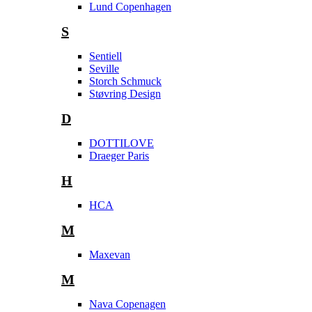
Lund Copenhagen
S
Sentiell
Seville
Storch Schmuck
Støvring Design
D
DOTTILOVE
Draeger Paris
H
HCA
M
Maxevan
M
Nava Copenagen