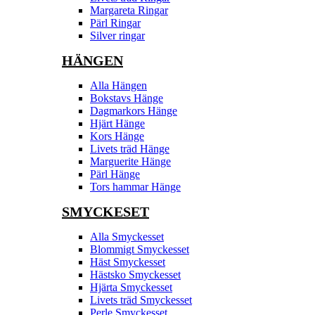
Margareta Ringar
Pärl Ringar
Silver ringar
HÄNGEN
Alla Hängen
Bokstavs Hänge
Dagmarkors Hänge
Hjärt Hänge
Kors Hänge
Livets träd Hänge
Marguerite Hänge
Pärl Hänge
Tors hammar Hänge
SMYCKESET
Alla Smyckesset
Blommigt Smyckesset
Häst Smyckesset
Hästsko Smyckesset
Hjärta Smyckesset
Livets träd Smyckesset
Perle Smyckesset