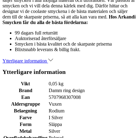
säljer smycken i alla möjliga material och utföranden. Vår passion är
smycken och vi vill dela denna kärlek med dig. Därför hittar och
designar vi de coolaste smyckena i de bästa materialen och säljer
dem till de skarpaste priserna, så att alla kan vara med.
Hos Arkandi
Smycken får du alla de bästa fördelarna:
99 dagars full returrätt
Auktoriserad återförsäljare
Smycken i bästa kvalitet och de skarpaste priserna
Blixtsnabb leverans & billig frakt.
Ytterligare information
Ytterligare information
Vikt
0,05 kg
Brand
Damm ring design
Ean
5707968307008
Aldersgruppe
Vuxen
Belaegning
Rodium
Farve
I Silver
Form
Släppa
Metal
Silver
Overfladebehandling
Polerad