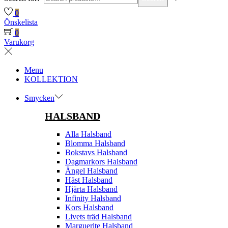
0
Önskelista
0
Varukorg
Menu
KOLLEKTION
Smycken
HALSBAND
Alla Halsband
Blomma Halsband
Bokstavs Halsband
Dagmarkors Halsband
Ängel Halsband
Häst Halsband
Hjärta Halsband
Infinity Halsband
Kors Halsband
Livets träd Halsband
Marguerite Halsband