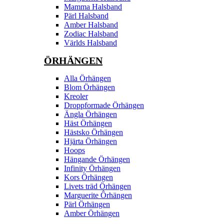
Mamma Halsband
Pärl Halsband
Amber Halsband
Zodiac Halsband
Världs Halsband
ÖRHÄNGEN
Alla Örhängen
Blom Örhängen
Kreoler
Droppformade Örhängen
Ängla Örhängen
Häst Örhängen
Hästsko Örhängen
Hjärta Örhängen
Hoops
Hängande Örhängen
Infinity Örhängen
Kors Örhängen
Livets träd Örhängen
Marguerite Ôrhängen
Pärl Örhängen
Amber Örhängen