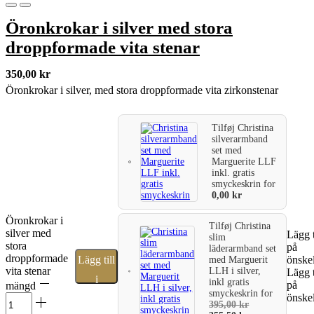
Öronkrokar i silver med stora
droppformade vita stenar
350,00
kr
Öronkrokar i silver, med stora droppformade vita zirkonstenar
Tilføj
Christina
silverarmband
set med
Marguerite LLF
inkl. gratis
smyckeskrin
for
0,00
kr
Öronkrokar i
Tilføj
Christina
silver med
Lägg t
slim
stora
på
läderarmband set
droppformade
Lägg till
önskel
med Marguerit
vita stenar
LLH i silver,
Lägg t
i
inkl gratis
på
mängd
smyckeskrin
for
önskel
varukorg
395,00
kr