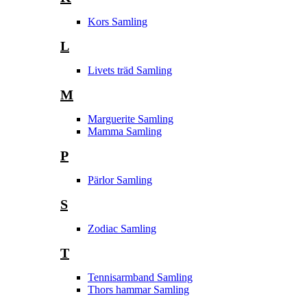
Kors Samling
L
Livets träd Samling
M
Marguerite Samling
Mamma Samling
P
Pärlor Samling
S
Zodiac Samling
T
Tennisarmband Samling
Thors hammar Samling