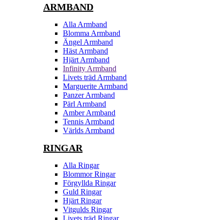
ARMBAND
Alla Armband
Blomma Armband
Ängel Armband
Häst Armband
Hjärt Armband
Infinity Armband
Livets träd Armband
Marguerite Armband
Panzer Armband
Pärl Armband
Amber Armband
Tennis Armband
Världs Armband
RINGAR
Alla Ringar
Blommor Ringar
Förgyllda Ringar
Guld Ringar
Hjärt Ringar
Vitgulds Ringar
Livets träd Ringar