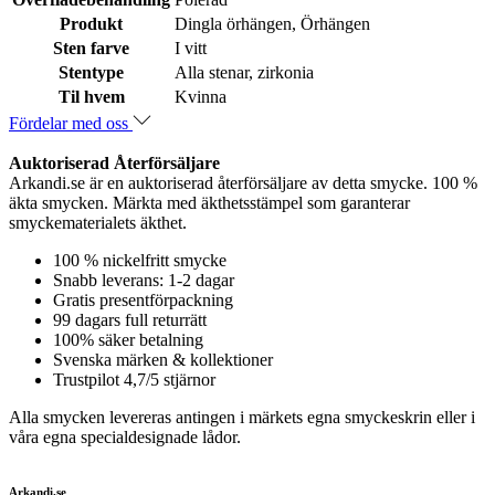
Produkt
Dingla örhängen, Örhängen
Sten farve
I vitt
Stentype
Alla stenar, zirkonia
Til hvem
Kvinna
Fördelar med oss
Auktoriserad Återförsäljare
Arkandi.se är en auktoriserad återförsäljare av detta smycke. 100 %
äkta smycken. Märkta med äkthetsstämpel som garanterar
smyckematerialets äkthet.
100 % nickelfritt smycke
Snabb leverans: 1-2 dagar
Gratis presentförpackning
99 dagars full returrätt
100% säker betalning
Svenska märken & kollektioner
Trustpilot 4,7/5 stjärnor
Alla smycken levereras antingen i märkets egna smyckeskrin eller i
våra egna specialdesignade lådor.
Arkandi.se