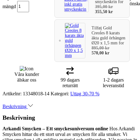
smyckeskrin
for
önske
varukorg
mängd
395,00
kr
355,50
kr
Tilføj
Gold
Creoles 8 karats
äkta guld örhängen
Ø20 x 1,5 mm
for
895,00
kr
570,00
kr
Våra kunder
älskar oss
99 dagars
1-2 dagars
returrätt
leveranstid
Artikelnr:
13348018-14
Kategori:
Uttag 30-70 %
Beskrivning
Beskrivning
Arkandi Smycken – Ett smyckesuniversum online
Hos Arkandi
Smycken hittar du ett stort urval av smycken för alla smaker. Vi
säljer smycken i alla möjliga material och utföranden. Vår passion är