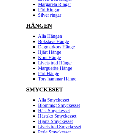
Margareta Ringar
Pärl Ringar
Silver ringar
HÄNGEN
Alla Hängen
Bokstavs Hänge
Dagmarkors Hänge
Hjärt Hänge
Kors Hänge
Livets träd Hänge
Marguerite Hänge
Pärl Hänge
Tors hammar Hänge
SMYCKESET
Alla Smyckesset
Blommigt Smyckesset
Häst Smyckesset
Hästsko Smyckesset
Hjärta Smyckesset
Livets träd Smyckesset
Perle Smyckesset