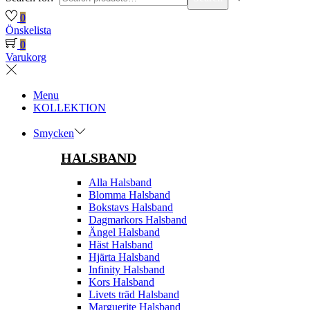
0
Önskelista
0
Varukorg
Menu
KOLLEKTION
Smycken
HALSBAND
Alla Halsband
Blomma Halsband
Bokstavs Halsband
Dagmarkors Halsband
Ängel Halsband
Häst Halsband
Hjärta Halsband
Infinity Halsband
Kors Halsband
Livets träd Halsband
Marguerite Halsband