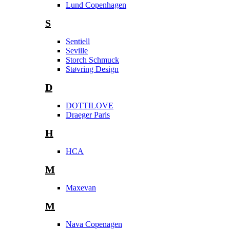
Lund Copenhagen
S
Sentiell
Seville
Storch Schmuck
Støvring Design
D
DOTTILOVE
Draeger Paris
H
HCA
M
Maxevan
M
Nava Copenagen