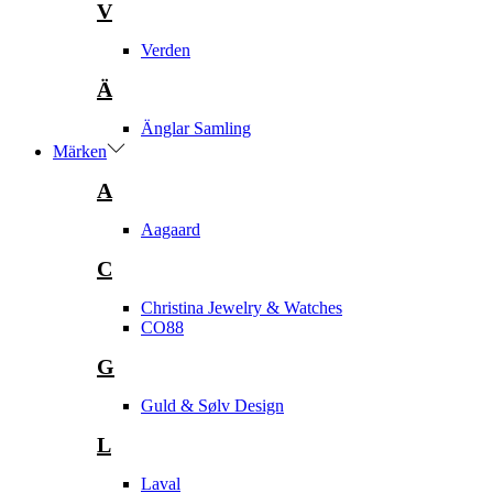
V
Verden
Ä
Änglar Samling
Märken
A
Aagaard
C
Christina Jewelry & Watches
CO88
G
Guld & Sølv Design
L
Laval