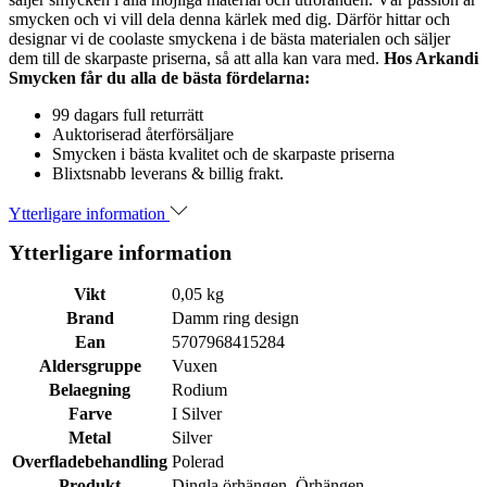
smycken och vi vill dela denna kärlek med dig. Därför hittar och
designar vi de coolaste smyckena i de bästa materialen och säljer
dem till de skarpaste priserna, så att alla kan vara med.
Hos Arkandi
Smycken får du alla de bästa fördelarna:
99 dagars full returrätt
Auktoriserad återförsäljare
Smycken i bästa kvalitet och de skarpaste priserna
Blixtsnabb leverans & billig frakt.
Ytterligare information
Ytterligare information
Vikt
0,05 kg
Brand
Damm ring design
Ean
5707968415284
Aldersgruppe
Vuxen
Belaegning
Rodium
Farve
I Silver
Metal
Silver
Overfladebehandling
Polerad
Produkt
Dingla örhängen, Örhängen