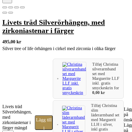
Livets träd Silverörhängen, med
zirkoniastenar i färger
495,00
kr
Silver tree of life örhängen i cirkel med zirconia i olika färger
Tilføj
Christina
silverarmband
set med
Marguerite LLF
inkl. gratis
smyckeskrin
for
0,00
kr
Tilføj
Christina
Livets träd
Lägg
slim
Silverörhängen,
på
läderarmband set
med
Lägg till
önsk
med Marguerit
zirkoniastenar i
LLH i silver,
Lägg
färger mängd
i
inkl gratis
på