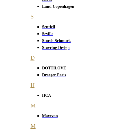
Lund Copenhagen
S
Sentiell
Seville
Storch Schmuck
Støvring Design
D
DOTTILOVE
Draeger Paris
H
HCA
M
Maxevan
M