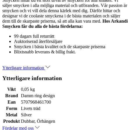
Smycken hittar du ett stort urval av smycken för alla smaker. Vi
säljer smycken i alla möjliga material och utföranden. Vår passion är
smycken och vi vill dela denna kärlek med dig. Därför hittar och
designar vi de coolaste smyckena i de bästa materialen och säljer
dem till de skarpaste priserna, så att alla kan vara med.
Hos Arkandi
Smycken får du alla de bästa fördelarna:
99 dagars full returrätt
Auktoriserad återförsäljare
Smycken i bästa kvalitet och de skarpaste priserna
Blixtsnabb leverans & billig frakt.
Ytterligare information
Ytterligare information
Vikt
0,05 kg
Brand
Damm ring design
Ean
5707968461700
Form
Livets träd
Metal
Silver
Produkt
Dubbar, Örhängen
Fördelar med oss