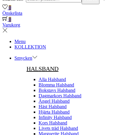
0
Önskelista
0
Varukorg
Menu
KOLLEKTION
Smycken
HALSBAND
Alla Halsband
Blomma Halsband
Bokstavs Halsband
Dagmarkors Halsband
Ängel Halsband
Häst Halsband
Hjärta Halsband
Infinity Halsband
Kors Halsband
Livets träd Halsband
Marguerite Halsband