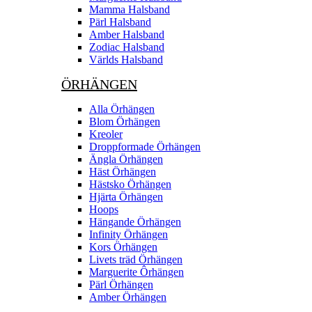
Mamma Halsband
Pärl Halsband
Amber Halsband
Zodiac Halsband
Världs Halsband
ÖRHÄNGEN
Alla Örhängen
Blom Örhängen
Kreoler
Droppformade Örhängen
Ängla Örhängen
Häst Örhängen
Hästsko Örhängen
Hjärta Örhängen
Hoops
Hängande Örhängen
Infinity Örhängen
Kors Örhängen
Livets träd Örhängen
Marguerite Ôrhängen
Pärl Örhängen
Amber Örhängen