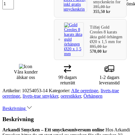
smyckeskrin
for
önsk
varukorg
395,00
kr
355,50
kr
Tilføj
Gold
Creoles 8 karats
äkta guld örhängen
Ø20 x 1,5 mm
for
895,00
kr
570,00
kr
Våra kunder
älskar oss
99 dagars
1-2 dagars
returrätt
leveranstid
Artikelnr:
10254053-14
Kategorier:
Alle oereringe
,
livets-trae
oereringe
,
livets-trae smykker
,
oerestikker
,
Örhängen
Beskrivning
Beskrivning
Arkandi Smycken – Ett smyckesuniversum online
Hos Arkandi