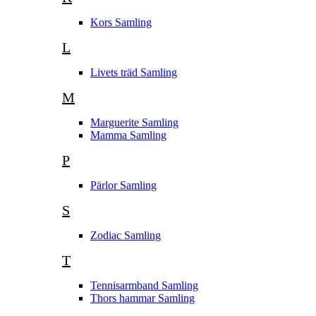
Kors Samling
L
Livets träd Samling
M
Marguerite Samling
Mamma Samling
P
Pärlor Samling
S
Zodiac Samling
T
Tennisarmband Samling
Thors hammar Samling