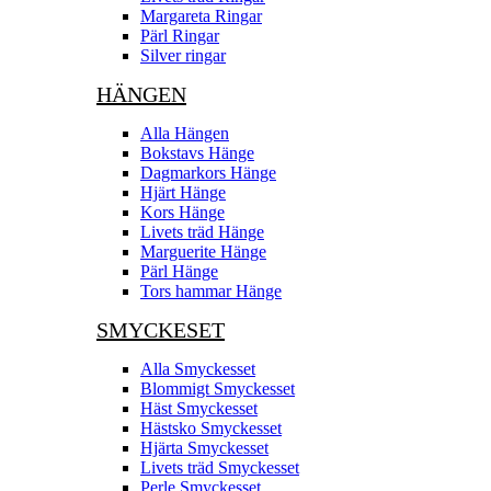
Margareta Ringar
Pärl Ringar
Silver ringar
HÄNGEN
Alla Hängen
Bokstavs Hänge
Dagmarkors Hänge
Hjärt Hänge
Kors Hänge
Livets träd Hänge
Marguerite Hänge
Pärl Hänge
Tors hammar Hänge
SMYCKESET
Alla Smyckesset
Blommigt Smyckesset
Häst Smyckesset
Hästsko Smyckesset
Hjärta Smyckesset
Livets träd Smyckesset
Perle Smyckesset