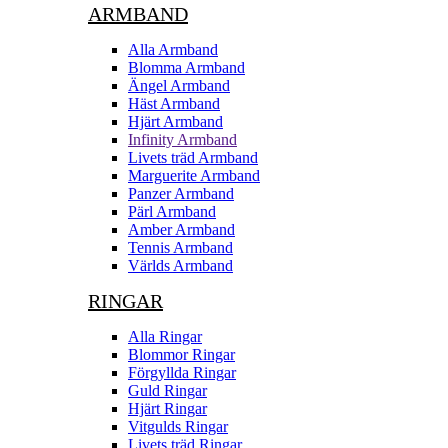
ARMBAND
Alla Armband
Blomma Armband
Ängel Armband
Häst Armband
Hjärt Armband
Infinity Armband
Livets träd Armband
Marguerite Armband
Panzer Armband
Pärl Armband
Amber Armband
Tennis Armband
Världs Armband
RINGAR
Alla Ringar
Blommor Ringar
Förgyllda Ringar
Guld Ringar
Hjärt Ringar
Vitgulds Ringar
Livets träd Ringar