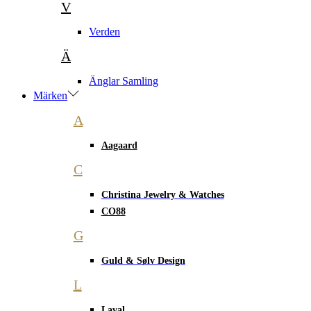
V
Verden
Ä
Änglar Samling
Märken
A
Aagaard
C
Christina Jewelry & Watches
CO88
G
Guld & Sølv Design
L
Laval