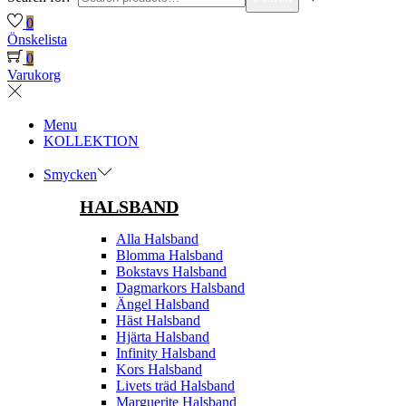
0
Önskelista
0
Varukorg
Menu
KOLLEKTION
Smycken
HALSBAND
Alla Halsband
Blomma Halsband
Bokstavs Halsband
Dagmarkors Halsband
Ängel Halsband
Häst Halsband
Hjärta Halsband
Infinity Halsband
Kors Halsband
Livets träd Halsband
Marguerite Halsband