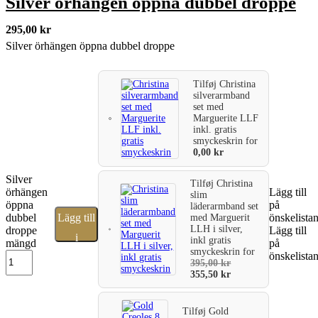
Silver örhängen öppna dubbel droppe
295,00
kr
Silver örhängen öppna dubbel droppe
Tilføj
Christina
silverarmband
set med
Marguerite LLF
inkl. gratis
smyckeskrin
for
0,00
kr
Silver
Tilføj
Christina
örhängen
Lägg till
slim
öppna
på
läderarmband set
dubbel
Lägg till
önskelista
med Marguerit
LLH i silver,
droppe
Lägg till
i
inkl gratis
mängd
på
smyckeskrin
for
önskelista
varukorg
395,00
kr
355,50
kr
Tilføj
Gold