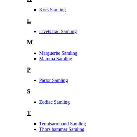
Kors Samling
L
Livets träd Samling
M
Marguerite Samling
Mamma Samling
P
Pärlor Samling
S
Zodiac Samling
T
Tennisarmband Samling
Thors hammar Samling