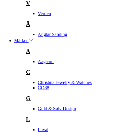
V
Verden
Ä
Änglar Samling
Märken
A
Aagaard
C
Christina Jewelry & Watches
CO88
G
Guld & Sølv Design
L
Laval