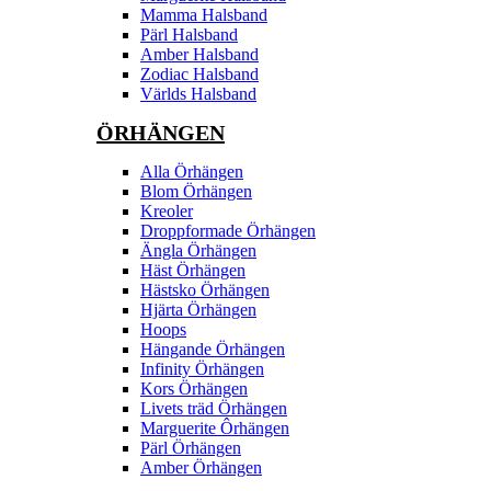
Mamma Halsband
Pärl Halsband
Amber Halsband
Zodiac Halsband
Världs Halsband
ÖRHÄNGEN
Alla Örhängen
Blom Örhängen
Kreoler
Droppformade Örhängen
Ängla Örhängen
Häst Örhängen
Hästsko Örhängen
Hjärta Örhängen
Hoops
Hängande Örhängen
Infinity Örhängen
Kors Örhängen
Livets träd Örhängen
Marguerite Ôrhängen
Pärl Örhängen
Amber Örhängen