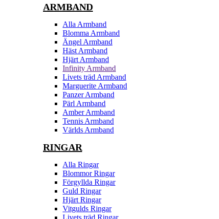
ARMBAND
Alla Armband
Blomma Armband
Ängel Armband
Häst Armband
Hjärt Armband
Infinity Armband
Livets träd Armband
Marguerite Armband
Panzer Armband
Pärl Armband
Amber Armband
Tennis Armband
Världs Armband
RINGAR
Alla Ringar
Blommor Ringar
Förgyllda Ringar
Guld Ringar
Hjärt Ringar
Vitgulds Ringar
Livets träd Ringar