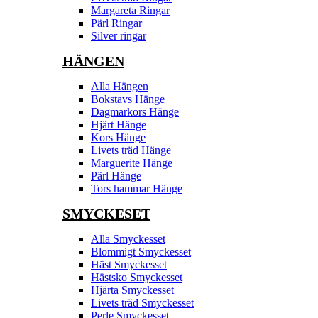
Margareta Ringar
Pärl Ringar
Silver ringar
HÄNGEN
Alla Hängen
Bokstavs Hänge
Dagmarkors Hänge
Hjärt Hänge
Kors Hänge
Livets träd Hänge
Marguerite Hänge
Pärl Hänge
Tors hammar Hänge
SMYCKESET
Alla Smyckesset
Blommigt Smyckesset
Häst Smyckesset
Hästsko Smyckesset
Hjärta Smyckesset
Livets träd Smyckesset
Perle Smyckesset