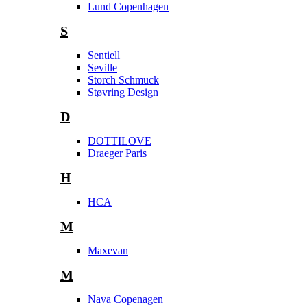
Lund Copenhagen
S
Sentiell
Seville
Storch Schmuck
Støvring Design
D
DOTTILOVE
Draeger Paris
H
HCA
M
Maxevan
M
Nava Copenagen