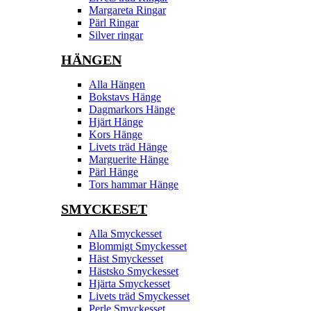
Margareta Ringar
Pärl Ringar
Silver ringar
HÄNGEN
Alla Hängen
Bokstavs Hänge
Dagmarkors Hänge
Hjärt Hänge
Kors Hänge
Livets träd Hänge
Marguerite Hänge
Pärl Hänge
Tors hammar Hänge
SMYCKESET
Alla Smyckesset
Blommigt Smyckesset
Häst Smyckesset
Hästsko Smyckesset
Hjärta Smyckesset
Livets träd Smyckesset
Perle Smyckesset