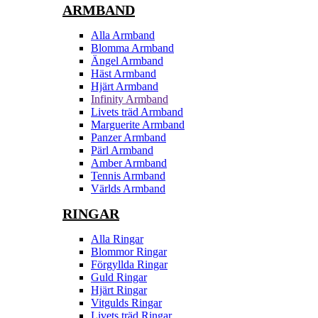
ARMBAND
Alla Armband
Blomma Armband
Ängel Armband
Häst Armband
Hjärt Armband
Infinity Armband
Livets träd Armband
Marguerite Armband
Panzer Armband
Pärl Armband
Amber Armband
Tennis Armband
Världs Armband
RINGAR
Alla Ringar
Blommor Ringar
Förgyllda Ringar
Guld Ringar
Hjärt Ringar
Vitgulds Ringar
Livets träd Ringar