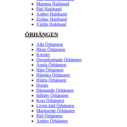
Mamma Halsband
Pärl Halsband
Amber Halsband
Zodiac Halsband
Världs Halsband
ÖRHÄNGEN
Alla Örhängen
Blom Örhängen
Kreoler
Droppformade Örhängen
Ängla Örhängen
Häst Örhängen
Hästsko Örhängen
Hjärta Örhängen
Hoops
Hängande Örhängen
Infinity Örhängen
Kors Örhängen
Livets träd Örhängen
Marguerite Ôrhängen
Pärl Örhängen
Amber Örhängen