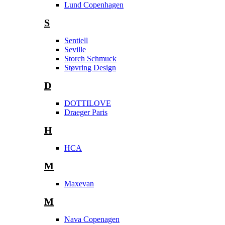
Lund Copenhagen
S
Sentiell
Seville
Storch Schmuck
Støvring Design
D
DOTTILOVE
Draeger Paris
H
HCA
M
Maxevan
M
Nava Copenagen