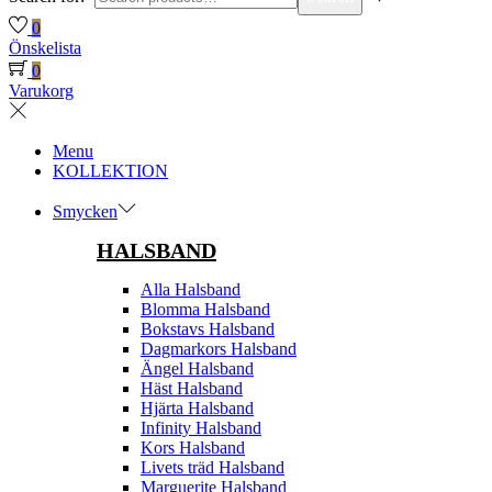
0
Önskelista
0
Varukorg
Menu
KOLLEKTION
Smycken
HALSBAND
Alla Halsband
Blomma Halsband
Bokstavs Halsband
Dagmarkors Halsband
Ängel Halsband
Häst Halsband
Hjärta Halsband
Infinity Halsband
Kors Halsband
Livets träd Halsband
Marguerite Halsband