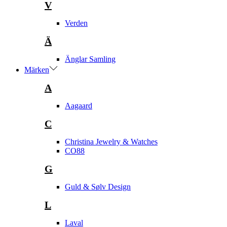
V
Verden
Ä
Änglar Samling
Märken
A
Aagaard
C
Christina Jewelry & Watches
CO88
G
Guld & Sølv Design
L
Laval