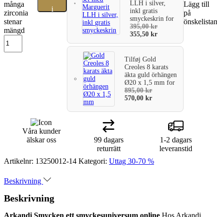
LLH i silver,
många
Lägg till
i
inkl gratis
zirconia
på
smyckeskrin
for
stenar
önskelista
varukorg
395,00
kr
mängd
355,50
kr
Tilføj
Gold
Creoles 8 karats
äkta guld örhängen
Ø20 x 1,5 mm
for
895,00
kr
570,00
kr
Våra kunder
älskar oss
99 dagars
1-2 dagars
returrätt
leveranstid
Artikelnr:
13250012-14
Kategori:
Uttag 30-70 %
Beskrivning
Beskrivning
Arkandi Smycken ett smyckesuniversum online
Hos Arkandi