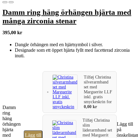
Damm ring häng örhängen hjärta med
många zirconia stenar
395,00
kr
Dangle örhängen med en hjärtsymbol i silver.
Designade som ett öppet hjärta fyllt med facetterad zirconia
inuti.
Tilføj
Christina
silverarmband
set med
Marguerite LLF
inkl. gratis
smyckeskrin
for
0,00
kr
Damm
ring
häng
Tilføj
Christina
örhängen
Lägg till
slim
hjärta
på
läderarmband set
med
Lägg till
önskelista
med Marguerit