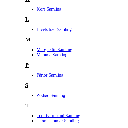
Kors Samling
L
Livets träd Samling
M
Marguerite Samling
Mamma Samling
P
Pärlor Samling
S
Zodiac Samling
T
Tennisarmband Samling
Thors hammar Samling