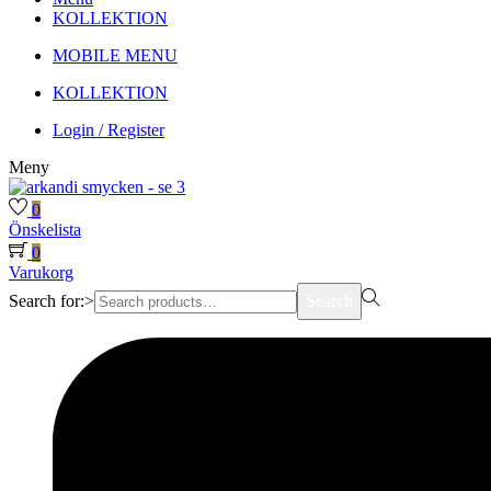
KOLLEKTION
MOBILE MENU
KOLLEKTION
Login / Register
Meny
0
Önskelista
0
Varukorg
Search for:>
Search