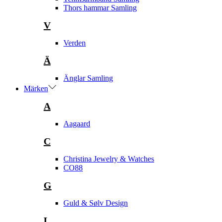
Thors hammar Samling
V
Verden
Ä
Änglar Samling
Märken
A
Aagaard
C
Christina Jewelry & Watches
CO88
G
Guld & Sølv Design
L