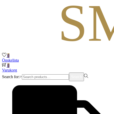
0
Önskelista
0
Varukorg
Search for:>
Search