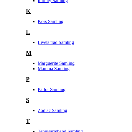
Infinity Samling
K
Kors Samling
L
Livets träd Samling
M
Marguerite Samling
Mamma Samling
P
Pärlor Samling
S
Zodiac Samling
T
Tennisarmband Samling