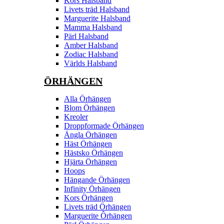
Kors Halsband
Livets träd Halsband
Marguerite Halsband
Mamma Halsband
Pärl Halsband
Amber Halsband
Zodiac Halsband
Världs Halsband
ÖRHÄNGEN
Alla Örhängen
Blom Örhängen
Kreoler
Droppformade Örhängen
Ängla Örhängen
Häst Örhängen
Hästsko Örhängen
Hjärta Örhängen
Hoops
Hängande Örhängen
Infinity Örhängen
Kors Örhängen
Livets träd Örhängen
Marguerite Ôrhängen