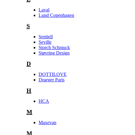
Laval
Lund Copenhagen
S
Sentiell
Seville
Storch Schmuck
Støvring Design
D
DOTTILOVE
Draeger Paris
H
HCA
M
Maxevan
M