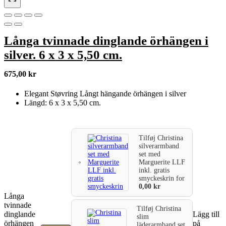
Långa tvinnade dinglande örhängen i
silver. 6 x 3 x 5,50 cm.
675,00
kr
Elegant Støvring Långt hängande örhängen i silver
Längd: 6 x 3 x 5,50 cm.
Tilføj
Christina
silverarmband
set med
Marguerite LLF
inkl. gratis
smyckeskrin
for
0,00
kr
Långa
tvinnade
Tilføj
Christina
dinglande
Lägg till
slim
örhängen
på
läderarmband set