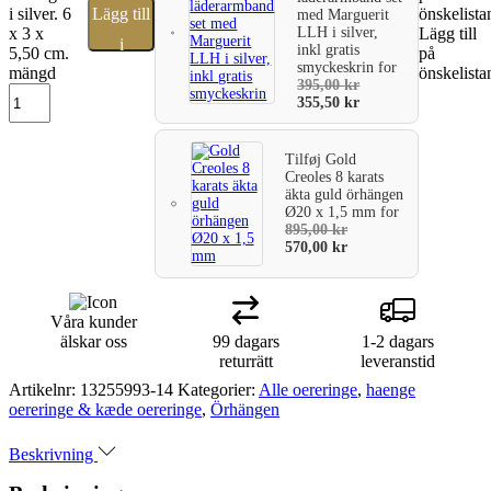
i silver. 6
Lägg till
önskelista
med Marguerit
LLH i silver,
x 3 x
Lägg till
i
inkl gratis
5,50 cm.
på
smyckeskrin
for
mängd
önskelista
varukorg
395,00
kr
355,50
kr
Tilføj
Gold
Creoles 8 karats
äkta guld örhängen
Ø20 x 1,5 mm
for
895,00
kr
570,00
kr
Våra kunder
älskar oss
99 dagars
1-2 dagars
returrätt
leveranstid
Artikelnr:
13255993-14
Kategorier:
Alle oereringe
,
haenge
oereringe & kæde oereringe
,
Örhängen
Beskrivning