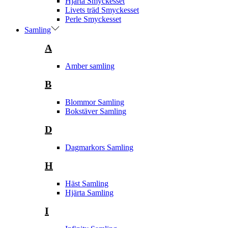
Hjärta Smyckesset
Livets träd Smyckesset
Perle Smyckesset
Samling
A
Amber samling
B
Blommor Samling
Bokstäver Samling
D
Dagmarkors Samling
H
Häst Samling
Hjärta Samling
I