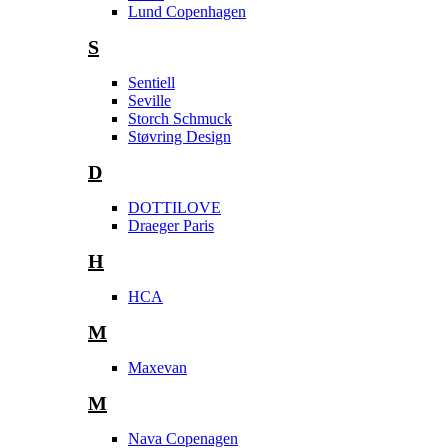
Lund Copenhagen
S
Sentiell
Seville
Storch Schmuck
Støvring Design
D
DOTTILOVE
Draeger Paris
H
HCA
M
Maxevan
M
Nava Copenagen