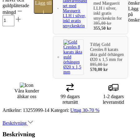
Lägg till
önske
med Marguerit
guldpläterade
LLH i silver,
Lägg t
i
mängd
inkl gratis
på
smyckeskrin
for
önske
varukorg
395,00
kr
355,50
kr
Tilføj
Gold
Creoles 8 karats
äkta guld örhängen
Ø20 x 1,5 mm
for
895,00
kr
570,00
kr
Våra kunder
älskar oss
99 dagars
1-2 dagars
returrätt
leveranstid
Artikelnr:
13255999-14
Kategori:
Uttag 30-70 %
Beskrivning
Beskrivning