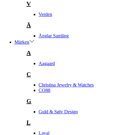
V
Verden
Ä
Änglar Samling
Märken
A
Aagaard
C
Christina Jewelry & Watches
CO88
G
Guld & Sølv Design
L
Laval