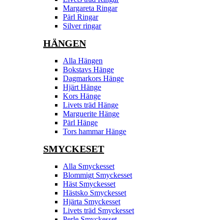
Margareta Ringar
Pärl Ringar
Silver ringar
HÄNGEN
Alla Hängen
Bokstavs Hänge
Dagmarkors Hänge
Hjärt Hänge
Kors Hänge
Livets träd Hänge
Marguerite Hänge
Pärl Hänge
Tors hammar Hänge
SMYCKESET
Alla Smyckesset
Blommigt Smyckesset
Häst Smyckesset
Hästsko Smyckesset
Hjärta Smyckesset
Livets träd Smyckesset
Perle Smyckesset