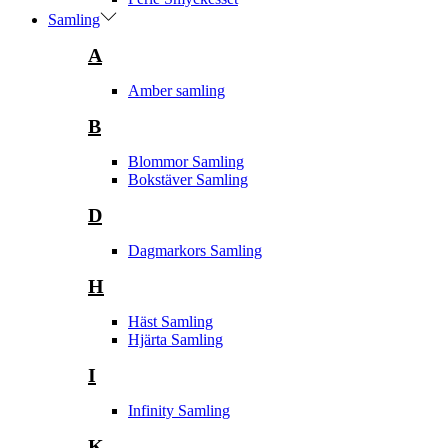
Samling
A
Amber samling
B
Blommor Samling
Bokstäver Samling
D
Dagmarkors Samling
H
Häst Samling
Hjärta Samling
I
Infinity Samling
K