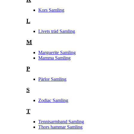
Kors Samling
L
Livets träd Samling
M
Marguerite Samling
Mamma Samling
P
Pärlor Samling
S
Zodiac Samling
T
Tennisarmband Samling
Thors hammar Samling