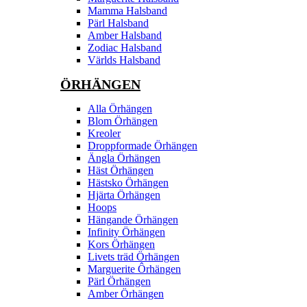
Mamma Halsband
Pärl Halsband
Amber Halsband
Zodiac Halsband
Världs Halsband
ÖRHÄNGEN
Alla Örhängen
Blom Örhängen
Kreoler
Droppformade Örhängen
Ängla Örhängen
Häst Örhängen
Hästsko Örhängen
Hjärta Örhängen
Hoops
Hängande Örhängen
Infinity Örhängen
Kors Örhängen
Livets träd Örhängen
Marguerite Ôrhängen
Pärl Örhängen
Amber Örhängen