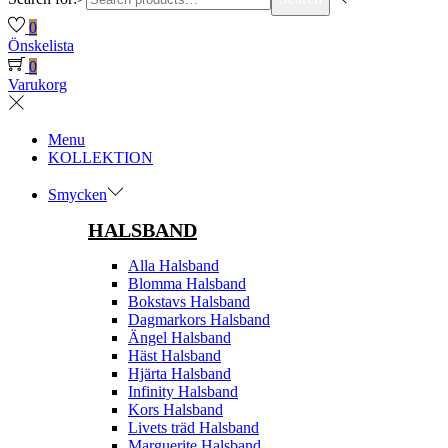
0
Önskelista
0
Varukorg
Menu
KOLLEKTION
Smycken
HALSBAND
Alla Halsband
Blomma Halsband
Bokstavs Halsband
Dagmarkors Halsband
Ängel Halsband
Häst Halsband
Hjärta Halsband
Infinity Halsband
Kors Halsband
Livets träd Halsband
Marguerite Halsband