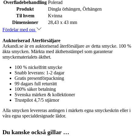
Overfladebehandling
Polerad
Produkt
Dingla örhängen, Örhängen
Til hvem
Kvinna
Dimensioner
28,43 x 43 mm
Fördelar med oss
Auktoriserad Återförsäljare
Arkandi.se är en auktoriserad återförsäljare av detta smycke. 100 %
äkta smycken. Märkta med äkthetsstämpel som garanterar
smyckematerialets äkthet.
100 % nickelfritt smycke
Snabb leverans: 1-2 dagar
Gratis presentförpackning
99 dagars full returrätt
100% säker betalning
Svenska märken & kollektioner
Trustpilot 4,7/5 stjärnor
Alla smycken levereras antingen i märkets egna smyckeskrin eller i
våra egna specialdesignade lådor.
Du kanske också gillar …