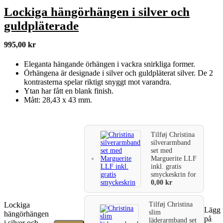
Lockiga hängörhängen i silver och
guldpläterade
995,00
kr
Eleganta hängande örhängen i vackra snirkliga former.
Örhängena är designade i silver och guldpläterat silver. De 2
kontrasterna spelar riktigt snyggt mot varandra.
Ytan har fått en blank finish.
Mått: 28,43 x 43 mm.
Tilføj
Christina
silverarmband
set med
Marguerite LLF
inkl. gratis
smyckeskrin
for
0,00
kr
Lockiga
Tilføj
Christina
Lägg t
slim
hängörhängen
på
läderarmband set
i silver och