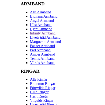
ARMBAND
Alla Armband
Blomma Armband
Ängel Armband
Häst Armband
Hjärt Armband
Infinity Armband
Livets träd Armband
Marguerite Armband
Panzer Armband
Pärl Armband
Amber Armband
Tennis Armband
Världs Armband
RINGAR
Alla Ringar
Blommor Ringar
Förgyllda Ringar
Guld Ringar
Hjärt Ringar
Vitgulds Ringar
Livets träd Ringar