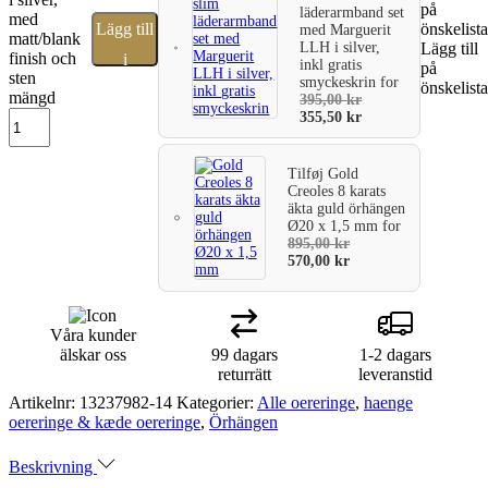
på
läderarmband set
med
Lägg till
önskelist
med Marguerit
matt/blank
LLH i silver,
Lägg till
finish och
i
inkl gratis
på
sten
smyckeskrin
for
önskelist
varukorg
mängd
395,00
kr
355,50
kr
Tilføj
Gold
Creoles 8 karats
äkta guld örhängen
Ø20 x 1,5 mm
for
895,00
kr
570,00
kr
Våra kunder
älskar oss
99 dagars
1-2 dagars
returrätt
leveranstid
Artikelnr:
13237982-14
Kategorier:
Alle oereringe
,
haenge
oereringe & kæde oereringe
,
Örhängen
Beskrivning