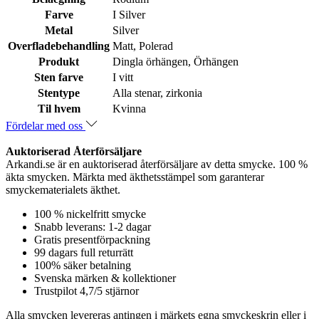
Farve
I Silver
Metal
Silver
Overfladebehandling
Matt, Polerad
Produkt
Dingla örhängen, Örhängen
Sten farve
I vitt
Stentype
Alla stenar, zirkonia
Til hvem
Kvinna
Fördelar med oss
Auktoriserad Återförsäljare
Arkandi.se är en auktoriserad återförsäljare av detta smycke. 100 %
äkta smycken. Märkta med äkthetsstämpel som garanterar
smyckematerialets äkthet.
100 % nickelfritt smycke
Snabb leverans: 1-2 dagar
Gratis presentförpackning
99 dagars full returrätt
100% säker betalning
Svenska märken & kollektioner
Trustpilot 4,7/5 stjärnor
Alla smycken levereras antingen i märkets egna smyckeskrin eller i