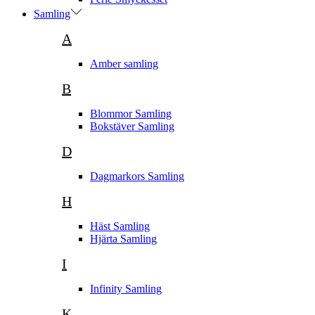
Samling
A
Amber samling
B
Blommor Samling
Bokstäver Samling
D
Dagmarkors Samling
H
Häst Samling
Hjärta Samling
I
Infinity Samling
K