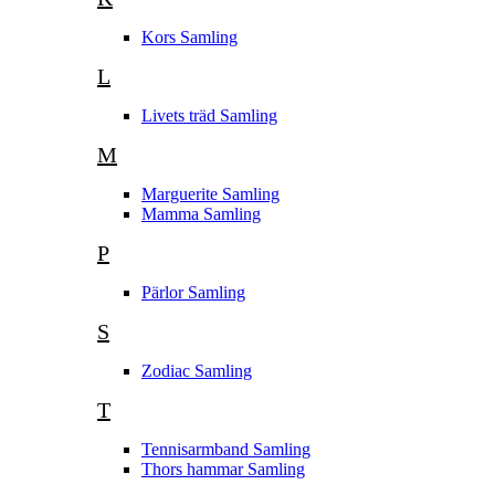
Kors Samling
L
Livets träd Samling
M
Marguerite Samling
Mamma Samling
P
Pärlor Samling
S
Zodiac Samling
T
Tennisarmband Samling
Thors hammar Samling