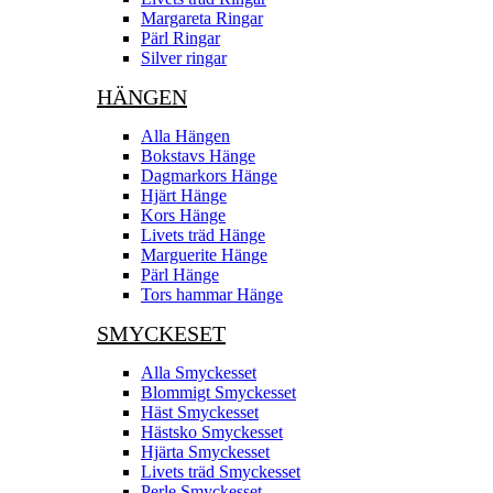
Margareta Ringar
Pärl Ringar
Silver ringar
HÄNGEN
Alla Hängen
Bokstavs Hänge
Dagmarkors Hänge
Hjärt Hänge
Kors Hänge
Livets träd Hänge
Marguerite Hänge
Pärl Hänge
Tors hammar Hänge
SMYCKESET
Alla Smyckesset
Blommigt Smyckesset
Häst Smyckesset
Hästsko Smyckesset
Hjärta Smyckesset
Livets träd Smyckesset
Perle Smyckesset