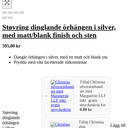
Støvring dinglande örhängen i silver,
med matt/blank finish och sten
595,00
kr
Dangle örhängen i silver, med en matt och blank yta
Prydda med vita facetterade zirkonstenar
Tilføj
Christina
silverarmband
set med
Marguerite LLF
inkl. gratis
smyckeskrin
for
0,00
kr
Støvring
dinglande
Tilføj
Christina
örhängen
Lägg till
slim
i silver,