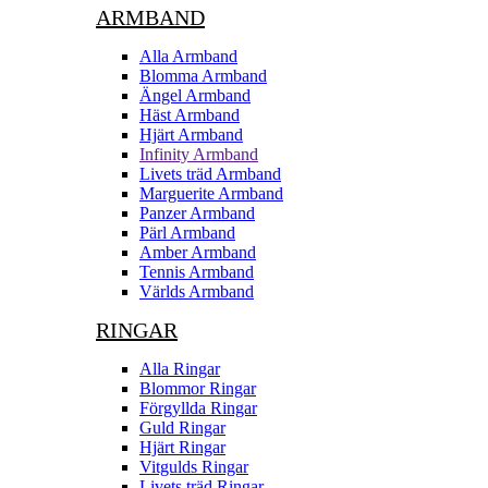
ARMBAND
Alla Armband
Blomma Armband
Ängel Armband
Häst Armband
Hjärt Armband
Infinity Armband
Livets träd Armband
Marguerite Armband
Panzer Armband
Pärl Armband
Amber Armband
Tennis Armband
Världs Armband
RINGAR
Alla Ringar
Blommor Ringar
Förgyllda Ringar
Guld Ringar
Hjärt Ringar
Vitgulds Ringar
Livets träd Ringar