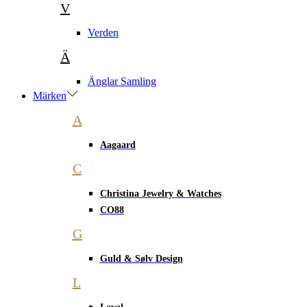
V
Verden
Ä
Änglar Samling
Märken
A
Aagaard
C
Christina Jewelry & Watches
CO88
G
Guld & Sølv Design
L