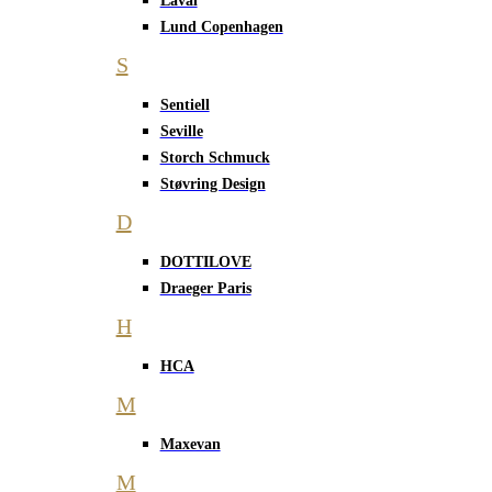
Laval
Lund Copenhagen
S
Sentiell
Seville
Storch Schmuck
Støvring Design
D
DOTTILOVE
Draeger Paris
H
HCA
M
Maxevan
M