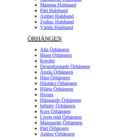
Mamma Halsband
Pärl Halsband
Amber Halsband
Zodiac Halsband
Världs Halsband
ÖRHÄNGEN
Alla Örhängen
Blom Örhängen
Kreoler
Droppformade Örhängen
Ängla Örhängen
Häst Örhängen
Hästsko Örhängen
Hjärta Örhängen
Hoops
Hängande Örhängen
Infinity Örhängen
Kors Örhängen
Livets träd Örhängen
Marguerite Ôrhängen
Pärl Örhängen
Amber Örhängen