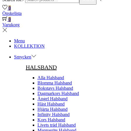
0
Önskelista
0
Varukorg
Menu
KOLLEKTION
Smycken
HALSBAND
Alla Halsband
Blomma Halsband
Bokstavs Halsband
Dagmarkors Halsband
Ängel Halsband
Häst Halsband
Hjärta Halsband
Infinity Halsband
Kors Halsband
Livets träd Halsband
Marguerite Halsband