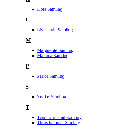
Kors Samling
L
Livets träd Samling
M
Marguerite Samling
Mamma Samling
P
Pärlor Samling
S
Zodiac Samling
T
Tennisarmband Samling
Thors hammar Samling