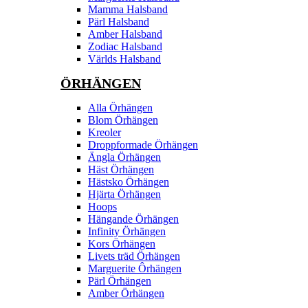
Mamma Halsband
Pärl Halsband
Amber Halsband
Zodiac Halsband
Världs Halsband
ÖRHÄNGEN
Alla Örhängen
Blom Örhängen
Kreoler
Droppformade Örhängen
Ängla Örhängen
Häst Örhängen
Hästsko Örhängen
Hjärta Örhängen
Hoops
Hängande Örhängen
Infinity Örhängen
Kors Örhängen
Livets träd Örhängen
Marguerite Ôrhängen
Pärl Örhängen
Amber Örhängen