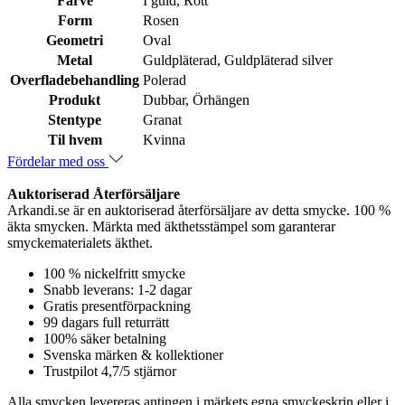
Farve
I guld, Rött
Form
Rosen
Geometri
Oval
Metal
Guldpläterad, Guldpläterad silver
Overfladebehandling
Polerad
Produkt
Dubbar, Örhängen
Stentype
Granat
Til hvem
Kvinna
Fördelar med oss
Auktoriserad Återförsäljare
Arkandi.se är en auktoriserad återförsäljare av detta smycke. 100 %
äkta smycken. Märkta med äkthetsstämpel som garanterar
smyckematerialets äkthet.
100 % nickelfritt smycke
Snabb leverans: 1-2 dagar
Gratis presentförpackning
99 dagars full returrätt
100% säker betalning
Svenska märken & kollektioner
Trustpilot 4,7/5 stjärnor
Alla smycken levereras antingen i märkets egna smyckeskrin eller i