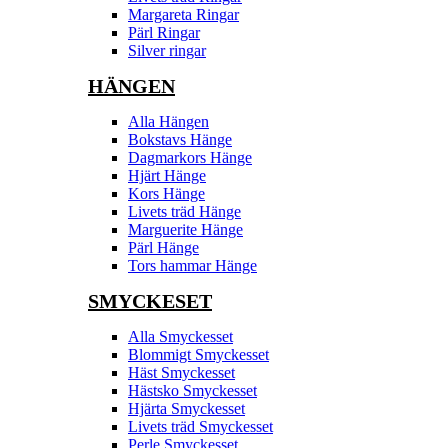
Margareta Ringar
Pärl Ringar
Silver ringar
HÄNGEN
Alla Hängen
Bokstavs Hänge
Dagmarkors Hänge
Hjärt Hänge
Kors Hänge
Livets träd Hänge
Marguerite Hänge
Pärl Hänge
Tors hammar Hänge
SMYCKESET
Alla Smyckesset
Blommigt Smyckesset
Häst Smyckesset
Hästsko Smyckesset
Hjärta Smyckesset
Livets träd Smyckesset
Perle Smyckesset