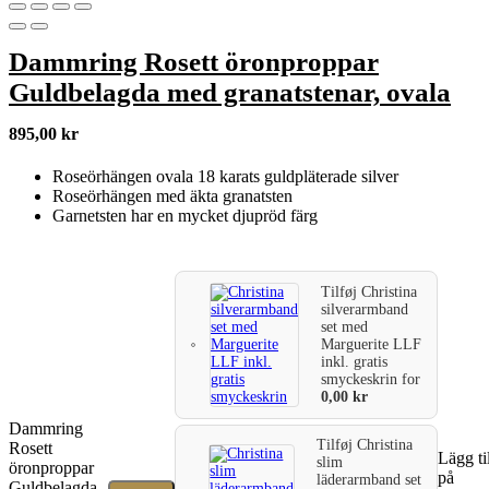
Dammring Rosett öronproppar
Guldbelagda med granatstenar, ovala
895,00
kr
Roseörhängen ovala 18 karats guldpläterade silver
Roseörhängen med äkta granatsten
Garnetsten har en mycket djupröd färg
Tilføj
Christina
silverarmband
set med
Marguerite LLF
inkl. gratis
smyckeskrin
for
0,00
kr
Dammring
Tilføj
Christina
Rosett
Lägg ti
slim
öronproppar
på
läderarmband set
Guldbelagda