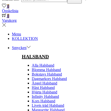
0
Önskelista
0
Varukorg
Menu
KOLLEKTION
Smycken
HALSBAND
Alla Halsband
Blomma Halsband
Bokstavs Halsband
Dagmarkors Halsband
Ängel Halsband
Häst Halsband
Hjärta Halsband
Infinity Halsband
Kors Halsband
Livets träd Halsband
Marguerite Halsband