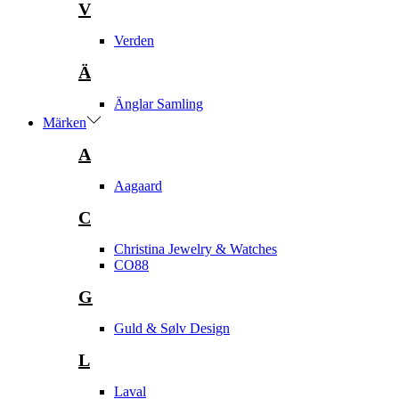
V
Verden
Ä
Änglar Samling
Märken
A
Aagaard
C
Christina Jewelry & Watches
CO88
G
Guld & Sølv Design
L
Laval