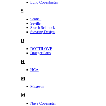
Lund Copenhagen
S
Sentiell
Seville
Storch Schmuck
Støvring Design
D
DOTTILOVE
Draeger Paris
H
HCA
M
Maxevan
M
Nava Copenagen