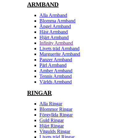
ARMBAND
Alla Armband
Blomma Armband
Ängel Armband
Häst Armband
Hjärt Armband
Infinity Armband
Livets träd Armband
Marguerite Armband
Panzer Armband
Pärl Armband
Amber Armband
Tennis Armband
Världs Armband
RINGAR
Alla Ringar
Blommor Ringar
Förgyllda Ringar
Guld Ringar
Hjärt Ringar
Vitgulds Ringar
Livets träd Ringar