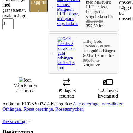
Lägg till
önskeli
med Marguerit
med
LLH i silver,
Lägg ti
granatstenar,
i
inkl gratis
på
ovala mängd
smyckeskrin
for
önskeli
varukorg
395,00
kr
355,50
kr
Tilføj
Gold
Creoles 8 karats
äkta guld örhängen
Ø20 x 1,5 mm
for
895,00
kr
570,00
kr
Våra kunder
älskar oss
99 dagars
1-2 dagars
returrätt
leveranstid
Artikelnr:
F10253002-14
Kategorier:
Alle oereringe
,
oerestikker
,
Örhängen
,
Roset oereringe
,
Rosettsmycken
Beskrivning
Beskrivning