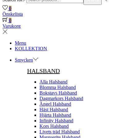
0
Önskelista
0
Varukorg
Menu
KOLLEKTION
Smycken
HALSBAND
Alla Halsband
Blomma Halsband
Bokstavs Halsband
Dagmarkors Halsband
Ängel Halsband
Häst Halsband
Hjärta Halsband
Infinity Halsband
Kors Halsband
Livets träd Halsband
Marguerite Halsband