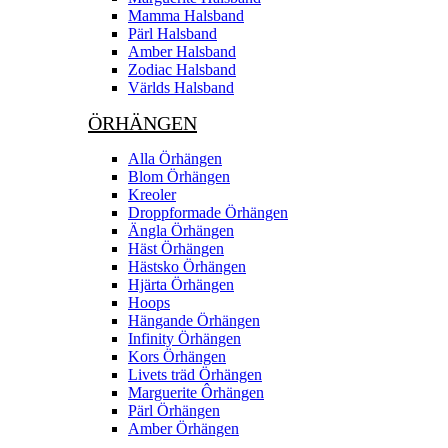
Mamma Halsband
Pärl Halsband
Amber Halsband
Zodiac Halsband
Världs Halsband
ÖRHÄNGEN
Alla Örhängen
Blom Örhängen
Kreoler
Droppformade Örhängen
Ängla Örhängen
Häst Örhängen
Hästsko Örhängen
Hjärta Örhängen
Hoops
Hängande Örhängen
Infinity Örhängen
Kors Örhängen
Livets träd Örhängen
Marguerite Ôrhängen
Pärl Örhängen
Amber Örhängen