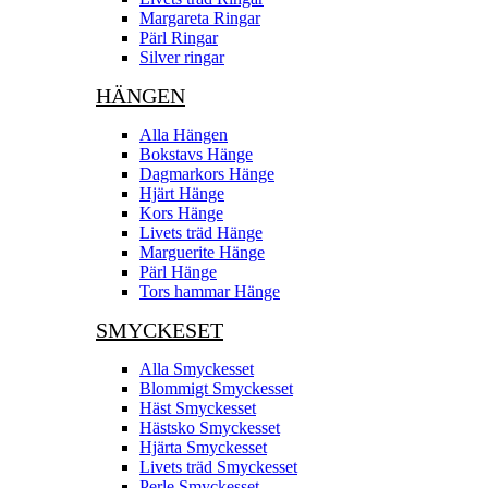
Margareta Ringar
Pärl Ringar
Silver ringar
HÄNGEN
Alla Hängen
Bokstavs Hänge
Dagmarkors Hänge
Hjärt Hänge
Kors Hänge
Livets träd Hänge
Marguerite Hänge
Pärl Hänge
Tors hammar Hänge
SMYCKESET
Alla Smyckesset
Blommigt Smyckesset
Häst Smyckesset
Hästsko Smyckesset
Hjärta Smyckesset
Livets träd Smyckesset
Perle Smyckesset