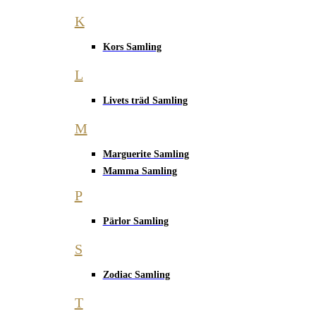
K
Kors Samling
L
Livets träd Samling
M
Marguerite Samling
Mamma Samling
P
Pärlor Samling
S
Zodiac Samling
T