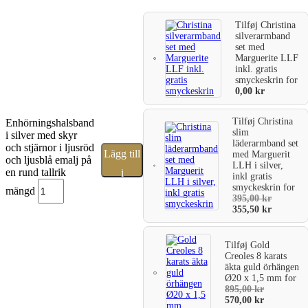
Tilføj
Christina
silverarmband
set med
Marguerite LLF
inkl. gratis
smyckeskrin
for
0,00
kr
Tilføj
Christina
Enhörningshalsband
slim
i silver med skyr
läderarmband set
och stjärnor i ljusröd
Lägg till
med Marguerit
och ljusblå emalj på
LLH i silver,
en rund tallrik
i
inkl gratis
smyckeskrin
for
mängd
varukorg
395,00
kr
355,50
kr
Tilføj
Gold
Creoles 8 karats
äkta guld örhängen
Ø20 x 1,5 mm
for
895,00
kr
570,00
kr