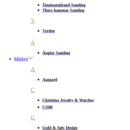
Tennisarmband Samling
Thors hammar Samling
V
Verden
Ä
Änglar Samling
Märken
A
Aagaard
C
Christina Jewelry & Watches
CO88
G
Guld & Sølv Design