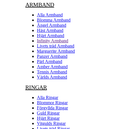
ARMBAND
Alla Armband
Blomma Armband
Ängel Armband
Häst Armband
Hjärt Armband
Infinity Armband
Livets träd Armband
Marguerite Armband
Panzer Armband
Pärl Armband
Amber Armband
Tennis Armband
Världs Armband
RINGAR
Alla Ringar
Blommor Ringar
Förgyllda Ringar
Guld Ringar
Hjärt Ringar
Vitgulds Ringar
Livets träd Ringar