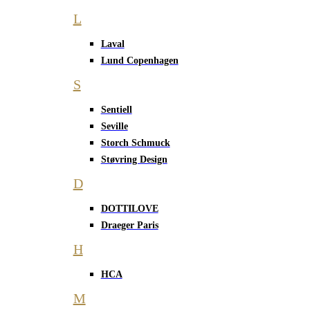
L
Laval
Lund Copenhagen
S
Sentiell
Seville
Storch Schmuck
Støvring Design
D
DOTTILOVE
Draeger Paris
H
HCA
M