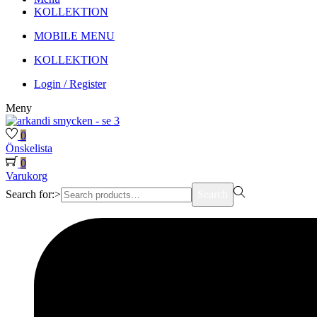
KOLLEKTION
MOBILE MENU
KOLLEKTION
Login / Register
Meny
0
Önskelista
0
Varukorg
Search for:>
Search