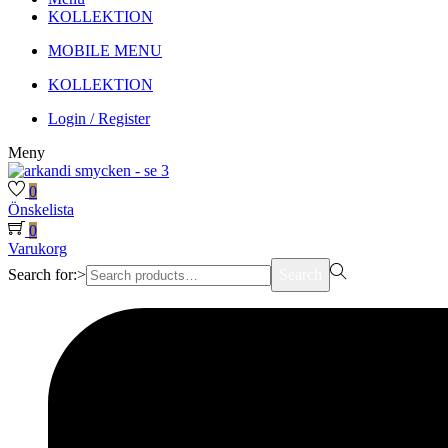
KOLLEKTION
MOBILE MENU
KOLLEKTION
Login / Register
Meny
0
Önskelista
0
Varukorg
Search for:>
Search