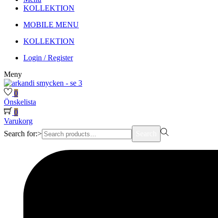
KOLLEKTION
MOBILE MENU
KOLLEKTION
Login / Register
Meny
0
Önskelista
0
Varukorg
Search for:>
Search