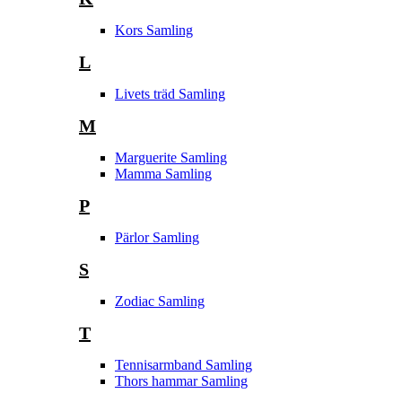
Kors Samling
L
Livets träd Samling
M
Marguerite Samling
Mamma Samling
P
Pärlor Samling
S
Zodiac Samling
T
Tennisarmband Samling
Thors hammar Samling