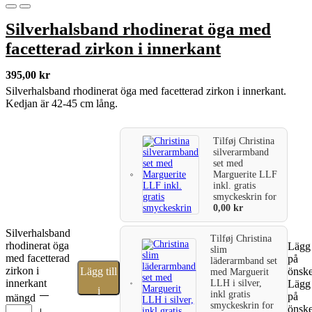
Silverhalsband rhodinerat öga med
facetterad zirkon i innerkant
395,00
kr
Silverhalsband rhodinerat öga med facetterad zirkon i innerkant.
Kedjan är 42-45 cm lång.
Tilføj
Christina
silverarmband
set med
Marguerite LLF
inkl. gratis
smyckeskrin
for
0,00
kr
Silverhalsband
Tilføj
Christina
rhodinerat öga
Lägg 
slim
med facetterad
på
läderarmband set
zirkon i
Lägg till
önske
med Marguerit
innerkant
LLH i silver,
Lägg 
i
inkl gratis
på
mängd
smyckeskrin
for
önske
varukorg