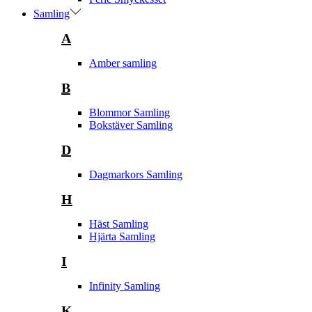
Samling
A
Amber samling
B
Blommor Samling
Bokstäver Samling
D
Dagmarkors Samling
H
Häst Samling
Hjärta Samling
I
Infinity Samling
K