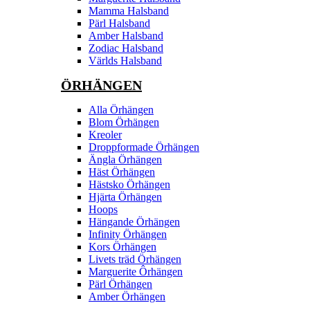
Mamma Halsband
Pärl Halsband
Amber Halsband
Zodiac Halsband
Världs Halsband
ÖRHÄNGEN
Alla Örhängen
Blom Örhängen
Kreoler
Droppformade Örhängen
Ängla Örhängen
Häst Örhängen
Hästsko Örhängen
Hjärta Örhängen
Hoops
Hängande Örhängen
Infinity Örhängen
Kors Örhängen
Livets träd Örhängen
Marguerite Ôrhängen
Pärl Örhängen
Amber Örhängen