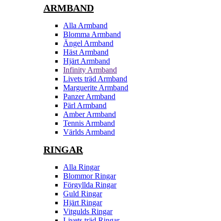
ARMBAND
Alla Armband
Blomma Armband
Ängel Armband
Häst Armband
Hjärt Armband
Infinity Armband
Livets träd Armband
Marguerite Armband
Panzer Armband
Pärl Armband
Amber Armband
Tennis Armband
Världs Armband
RINGAR
Alla Ringar
Blommor Ringar
Förgyllda Ringar
Guld Ringar
Hjärt Ringar
Vitgulds Ringar
Livets träd Ringar