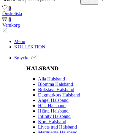
0
Önskelista
0
Varukorg
Menu
KOLLEKTION
Smycken
HALSBAND
Alla Halsband
Blomma Halsband
Bokstavs Halsband
Dagmarkors Halsband
Ängel Halsband
Häst Halsband
Hjärta Halsband
Infinity Halsband
Kors Halsband
Livets träd Halsband
Marguerite Halsband