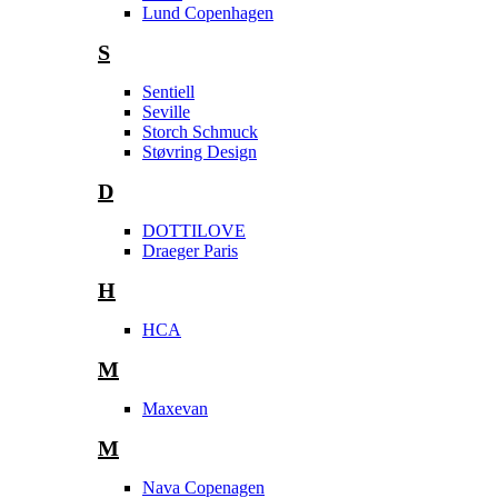
Lund Copenhagen
S
Sentiell
Seville
Storch Schmuck
Støvring Design
D
DOTTILOVE
Draeger Paris
H
HCA
M
Maxevan
M
Nava Copenagen