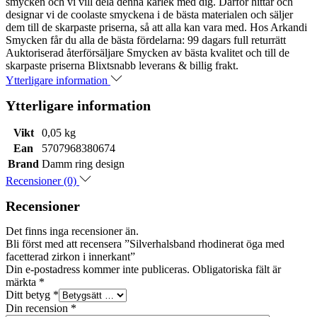
smycken och vi vill dela denna kärlek med dig. Därför hittar och
designar vi de coolaste smyckena i de bästa materialen och säljer
dem till de skarpaste priserna, så att alla kan vara med. Hos Arkandi
Smycken får du alla de bästa fördelarna: 99 dagars full returrätt
Auktoriserad återförsäljare Smycken av bästa kvalitet och till de
skarpaste priserna Blixtsnabb leverans & billig frakt.
Ytterligare information
Ytterligare information
Vikt
0,05 kg
Ean
5707968380674
Brand
Damm ring design
Recensioner (0)
Recensioner
Det finns inga recensioner än.
Bli först med att recensera ”Silverhalsband rhodinerat öga med
facetterad zirkon i innerkant”
Din e-postadress kommer inte publiceras.
Obligatoriska fält är
märkta
*
Ditt betyg
*
Din recension
*