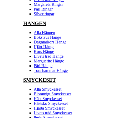
Margareta Ringar
Pärl Ringar
Silver ringar
HÄNGEN
Alla Hängen
Bokstavs Hänge
Dagmarkors Hänge
Hjärt Hänge
Kors Hänge
Livets träd Hänge
Marguerite Hänge
Pärl Hänge
Tors hammar Hänge
SMYCKESET
Alla Smyckesset
Blommigt Smyckesset
Häst Smyckesset
Hästsko Smyckesset
Hjärta Smyckesset
Livets träd Smyckesset
Perle Smyckesset