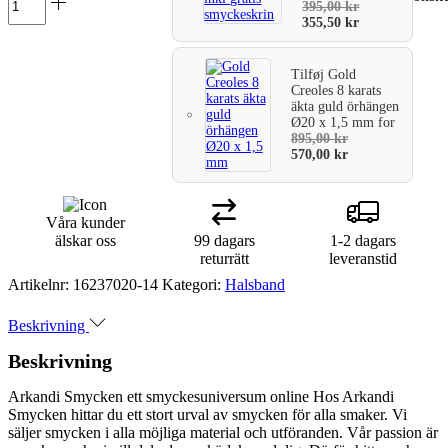
395,00
kr
355,50
kr
Tilføj
Gold
Creoles 8 karats
äkta guld örhängen
Ø20 x 1,5 mm
for
895,00
kr
570,00
kr
Våra kunder
älskar oss
99 dagars
1-2 dagars
returrätt
leveranstid
Artikelnr:
16237020-14
Kategori:
Halsband
Beskrivning
Beskrivning
Arkandi Smycken ett smyckesuniversum online Hos Arkandi
Smycken hittar du ett stort urval av smycken för alla smaker. Vi
säljer smycken i alla möjliga material och utföranden. Vår passion är