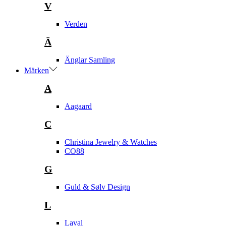
V
Verden
Ä
Änglar Samling
Märken
A
Aagaard
C
Christina Jewelry & Watches
CO88
G
Guld & Sølv Design
L
Laval