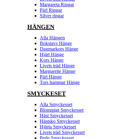
Margareta Ringar
Pärl Ringar
Silver ringar
HÄNGEN
Alla Hängen
Bokstavs Hänge
Dagmarkors Hänge
Hjärt Hänge
Kors Hänge
Livets träd Hänge
Marguerite Hänge
Pärl Hänge
Tors hammar Hänge
SMYCKESET
Alla Smyckesset
Blommigt Smyckesset
Häst Smyckesset
Hästsko Smyckesset
Hjärta Smyckesset
Livets träd Smyckesset
Perle Smyckesset