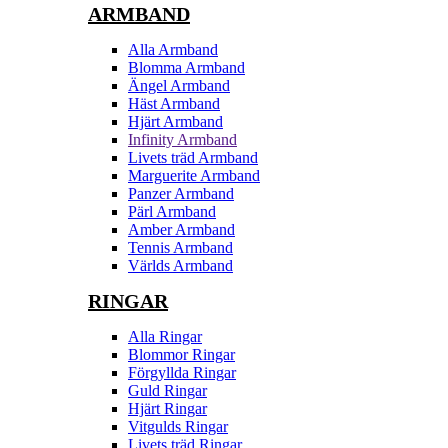
ARMBAND
Alla Armband
Blomma Armband
Ängel Armband
Häst Armband
Hjärt Armband
Infinity Armband
Livets träd Armband
Marguerite Armband
Panzer Armband
Pärl Armband
Amber Armband
Tennis Armband
Världs Armband
RINGAR
Alla Ringar
Blommor Ringar
Förgyllda Ringar
Guld Ringar
Hjärt Ringar
Vitgulds Ringar
Livets träd Ringar