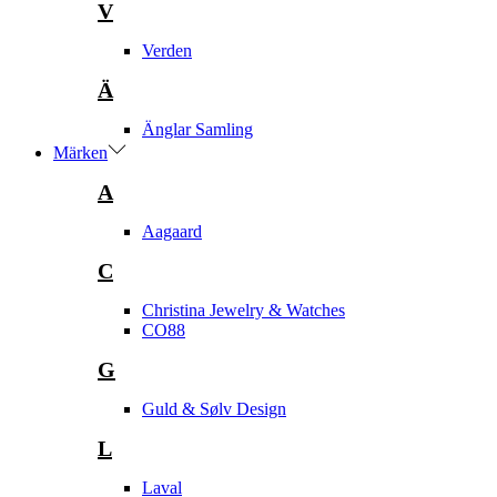
V
Verden
Ä
Änglar Samling
Märken
A
Aagaard
C
Christina Jewelry & Watches
CO88
G
Guld & Sølv Design
L
Laval