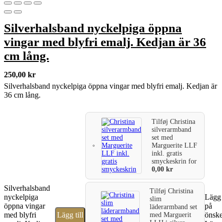
Silverhalsband nyckelpiga öppna
vingar med blyfri emalj. Kedjan är 36
cm lång.
250,00
kr
Silverhalsband nyckelpiga öppna vingar med blyfri emalj. Kedjan är
36 cm lång.
Tilføj
Christina
silverarmband
set med
Marguerite LLF
inkl. gratis
smyckeskrin
for
0,00
kr
Silverhalsband
Tilføj
Christina
nyckelpiga
Lägg 
slim
öppna vingar
på
läderarmband set
med blyfri
Lägg till
önske
med Marguerit