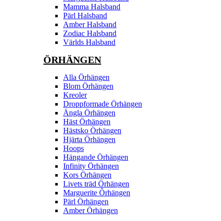
Mamma Halsband
Pärl Halsband
Amber Halsband
Zodiac Halsband
Världs Halsband
ÖRHÄNGEN
Alla Örhängen
Blom Örhängen
Kreoler
Droppformade Örhängen
Ängla Örhängen
Häst Örhängen
Hästsko Örhängen
Hjärta Örhängen
Hoops
Hängande Örhängen
Infinity Örhängen
Kors Örhängen
Livets träd Örhängen
Marguerite Ôrhängen
Pärl Örhängen
Amber Örhängen