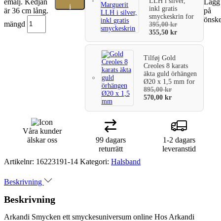
LLH i silver,
emalj. Kedjan
Lägg 
i
inkl gratis
är 36 cm lång.
på
smyckeskrin
for
önske
varukorg
mängd
395,00
kr
355,50
kr
Tilføj
Gold
Creoles 8 karats
äkta guld örhängen
Ø20 x 1,5 mm
for
895,00
kr
570,00
kr
Våra kunder
älskar oss
99 dagars
1-2 dagars
returrätt
leveranstid
Artikelnr:
16223191-14
Kategori:
Halsband
Beskrivning
Beskrivning
Arkandi Smycken ett smyckesuniversum online Hos Arkandi