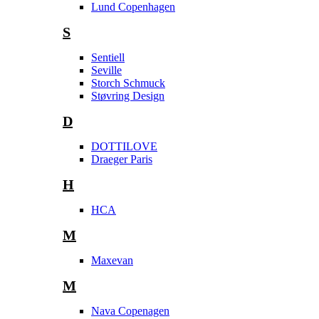
Lund Copenhagen
S
Sentiell
Seville
Storch Schmuck
Støvring Design
D
DOTTILOVE
Draeger Paris
H
HCA
M
Maxevan
M
Nava Copenagen