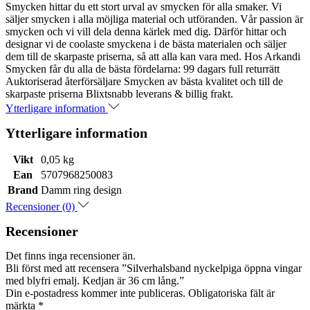
Smycken hittar du ett stort urval av smycken för alla smaker. Vi
säljer smycken i alla möjliga material och utföranden. Vår passion är
smycken och vi vill dela denna kärlek med dig. Därför hittar och
designar vi de coolaste smyckena i de bästa materialen och säljer
dem till de skarpaste priserna, så att alla kan vara med. Hos Arkandi
Smycken får du alla de bästa fördelarna: 99 dagars full returrätt
Auktoriserad återförsäljare Smycken av bästa kvalitet och till de
skarpaste priserna Blixtsnabb leverans & billig frakt.
Ytterligare information
Ytterligare information
Vikt
0,05 kg
Ean
5707968250083
Brand
Damm ring design
Recensioner (0)
Recensioner
Det finns inga recensioner än.
Bli först med att recensera ”Silverhalsband nyckelpiga öppna vingar
med blyfri emalj. Kedjan är 36 cm lång.”
Din e-postadress kommer inte publiceras.
Obligatoriska fält är
märkta
*