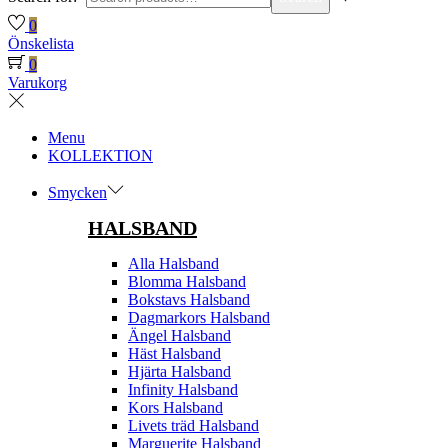
0
Önskelista
0
Varukorg
Menu
KOLLEKTION
Smycken
HALSBAND
Alla Halsband
Blomma Halsband
Bokstavs Halsband
Dagmarkors Halsband
Ängel Halsband
Häst Halsband
Hjärta Halsband
Infinity Halsband
Kors Halsband
Livets träd Halsband
Marguerite Halsband