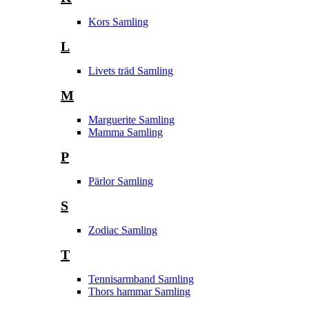
Kors Samling
L
Livets träd Samling
M
Marguerite Samling
Mamma Samling
P
Pärlor Samling
S
Zodiac Samling
T
Tennisarmband Samling
Thors hammar Samling