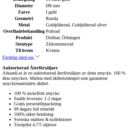
Diameter
Ø8 mm
Farve
I guld
Geometri
Runda
Metal
Guldpläterad, Guldpläterad silver
Overfladebehandling
Polerad
Produkt
Dubbar, Örhängen
Stentype
Zirkoniumoxid
Til hvem
Kvinna
Fördelar med oss
Auktoriserad Återförsäljare
Arkandi.se är en auktoriserad återförsäljare av detta smycke. 100 %
äkta smycken. Märkta med äkthetsstämpel som garanterar
smyckematerialets äkthet.
100 % nickelfritt smycke
Snabb leverans: 1-2 dagar
Gratis presentförpackning
99 dagars full returrätt
100% säker betalning
Svenska märken & kollektioner
Trustpilot 4,7/5 stjärnor