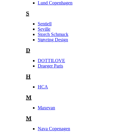
Lund Copenhagen
S
Sentiell
Seville
Storch Schmuck
Støvring Design
D
DOTTILOVE
Draeger Paris
H
HCA
M
Maxevan
M
Nava Copenagen