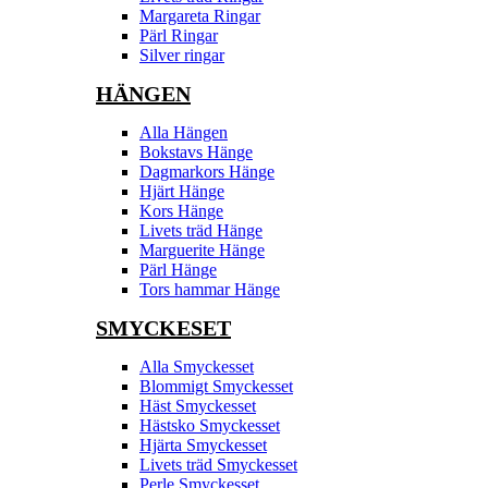
Margareta Ringar
Pärl Ringar
Silver ringar
HÄNGEN
Alla Hängen
Bokstavs Hänge
Dagmarkors Hänge
Hjärt Hänge
Kors Hänge
Livets träd Hänge
Marguerite Hänge
Pärl Hänge
Tors hammar Hänge
SMYCKESET
Alla Smyckesset
Blommigt Smyckesset
Häst Smyckesset
Hästsko Smyckesset
Hjärta Smyckesset
Livets träd Smyckesset
Perle Smyckesset