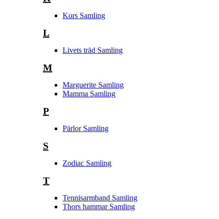
Kors Samling
L
Livets träd Samling
M
Marguerite Samling
Mamma Samling
P
Pärlor Samling
S
Zodiac Samling
T
Tennisarmband Samling
Thors hammar Samling