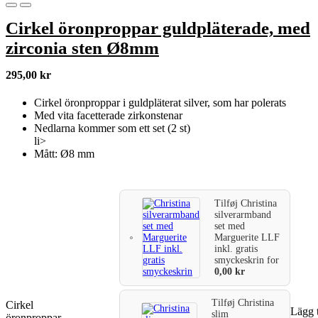
Cirkel öronproppar guldpläterade, med
zirconia sten Ø8mm
295,00
kr
Cirkel öronproppar i guldpläterat silver, som har polerats
Med vita facetterade zirkonstenar
Nedlarna kommer som ett set (2 st)
li>
Mått: Ø8 mm
Tilføj
Christina
silverarmband
set med
Marguerite LLF
inkl. gratis
smyckeskrin
for
0,00
kr
Tilføj
Christina
Cirkel
Lägg t
slim
öronproppar