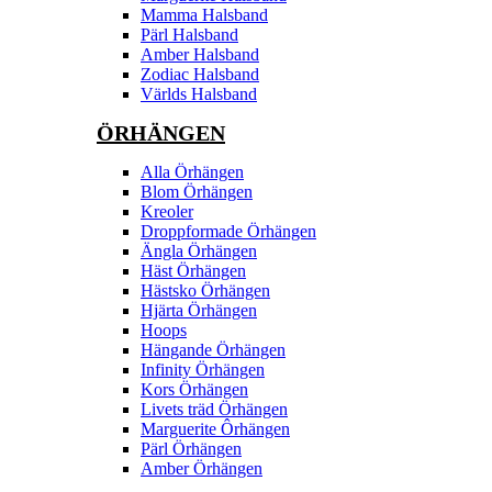
Mamma Halsband
Pärl Halsband
Amber Halsband
Zodiac Halsband
Världs Halsband
ÖRHÄNGEN
Alla Örhängen
Blom Örhängen
Kreoler
Droppformade Örhängen
Ängla Örhängen
Häst Örhängen
Hästsko Örhängen
Hjärta Örhängen
Hoops
Hängande Örhängen
Infinity Örhängen
Kors Örhängen
Livets träd Örhängen
Marguerite Ôrhängen
Pärl Örhängen
Amber Örhängen