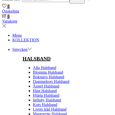
0
Önskelista
0
Varukorg
Menu
KOLLEKTION
Smycken
HALSBAND
Alla Halsband
Blomma Halsband
Bokstavs Halsband
Dagmarkors Halsband
Ängel Halsband
Häst Halsband
Hjärta Halsband
Infinity Halsband
Kors Halsband
Livets träd Halsband
Marguerite Halsband