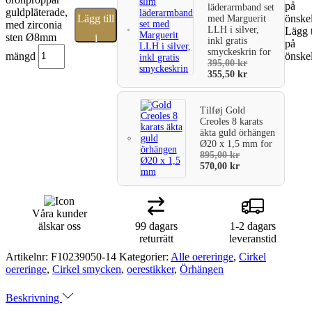
på
läderarmband set
guldpläterade,
Lägg till
önskel
med Marguerit
med zirconia
LLH i silver,
Lägg t
sten Ø8mm
i
inkl gratis
på
smyckeskrin
for
mängd
önskel
varukorg
395,00
kr
355,50
kr
Tilføj
Gold
Creoles 8 karats
äkta guld örhängen
Ø20 x 1,5 mm
for
895,00
kr
570,00
kr
Våra kunder
älskar oss
99 dagars
1-2 dagars
returrätt
leveranstid
Artikelnr:
F10239050-14
Kategorier:
Alle oereringe
,
Cirkel
oereringe
,
Cirkel smycken
,
oerestikker
,
Örhängen
Beskrivning