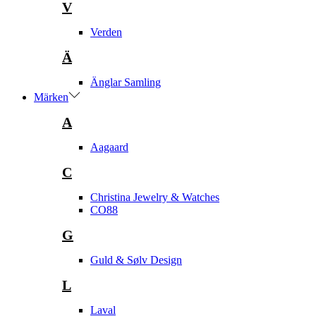
V
Verden
Ä
Änglar Samling
Märken
A
Aagaard
C
Christina Jewelry & Watches
CO88
G
Guld & Sølv Design
L
Laval