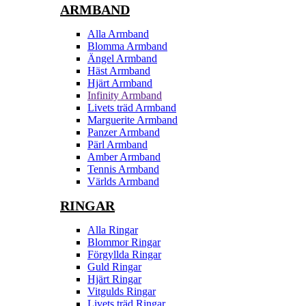
ARMBAND
Alla Armband
Blomma Armband
Ängel Armband
Häst Armband
Hjärt Armband
Infinity Armband
Livets träd Armband
Marguerite Armband
Panzer Armband
Pärl Armband
Amber Armband
Tennis Armband
Världs Armband
RINGAR
Alla Ringar
Blommor Ringar
Förgyllda Ringar
Guld Ringar
Hjärt Ringar
Vitgulds Ringar
Livets träd Ringar