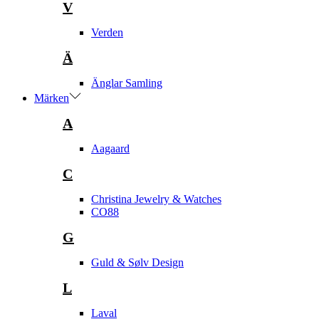
V
Verden
Ä
Änglar Samling
Märken
A
Aagaard
C
Christina Jewelry & Watches
CO88
G
Guld & Sølv Design
L
Laval