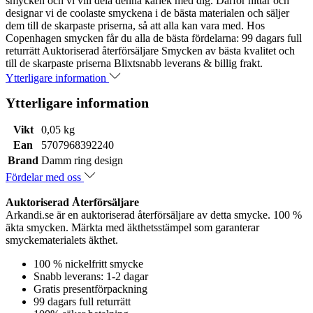
smycken och vi vill dela denna kärlek med dig. Därför hittar och
designar vi de coolaste smyckena i de bästa materialen och säljer
dem till de skarpaste priserna, så att alla kan vara med. Hos
Copenhagen smycken får du alla de bästa fördelarna: 99 dagars full
returrätt Auktoriserad återförsäljare Smycken av bästa kvalitet och
till de skarpaste priserna Blixtsnabb leverans & billig frakt.
Ytterligare information
Ytterligare information
Vikt
0,05 kg
Ean
5707968392240
Brand
Damm ring design
Fördelar med oss
Auktoriserad Återförsäljare
Arkandi.se är en auktoriserad återförsäljare av detta smycke. 100 %
äkta smycken. Märkta med äkthetsstämpel som garanterar
smyckematerialets äkthet.
100 % nickelfritt smycke
Snabb leverans: 1-2 dagar
Gratis presentförpackning
99 dagars full returrätt