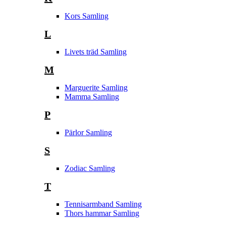
Kors Samling
L
Livets träd Samling
M
Marguerite Samling
Mamma Samling
P
Pärlor Samling
S
Zodiac Samling
T
Tennisarmband Samling
Thors hammar Samling