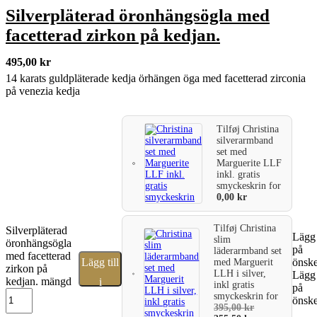
Silverpläterad öronhängsögla med
facetterad zirkon på kedjan.
495,00
kr
14 karats guldpläterade kedja örhängen öga med facetterad zirconia
på venezia kedja
Tilføj
Christina
silverarmband
set med
Marguerite LLF
inkl. gratis
smyckeskrin
for
0,00
kr
Tilføj
Christina
Silverpläterad
Lägg 
slim
öronhängsögla
på
läderarmband set
med facetterad
Lägg till
önske
med Marguerit
zirkon på
LLH i silver,
Lägg 
kedjan. mängd
i
inkl gratis
på
smyckeskrin
for
önske
varukorg
395,00
kr