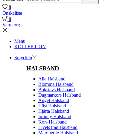
0
Önskelista
0
Varukorg
Menu
KOLLEKTION
Smycken
HALSBAND
Alla Halsband
Blomma Halsband
Bokstavs Halsband
Dagmarkors Halsband
Ängel Halsband
Häst Halsband
Hjärta Halsband
Infinity Halsband
Kors Halsband
Livets träd Halsband
Marguerite Halsband