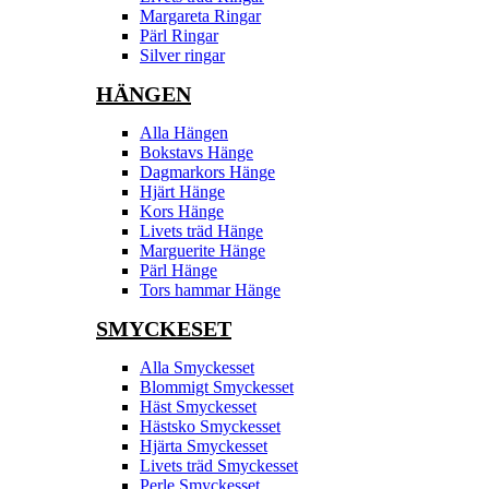
Margareta Ringar
Pärl Ringar
Silver ringar
HÄNGEN
Alla Hängen
Bokstavs Hänge
Dagmarkors Hänge
Hjärt Hänge
Kors Hänge
Livets träd Hänge
Marguerite Hänge
Pärl Hänge
Tors hammar Hänge
SMYCKESET
Alla Smyckesset
Blommigt Smyckesset
Häst Smyckesset
Hästsko Smyckesset
Hjärta Smyckesset
Livets träd Smyckesset
Perle Smyckesset