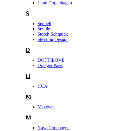
Lund Copenhagen
S
Sentiell
Seville
Storch Schmuck
Støvring Design
D
DOTTILOVE
Draeger Paris
H
HCA
M
Maxevan
M
Nava Copenagen