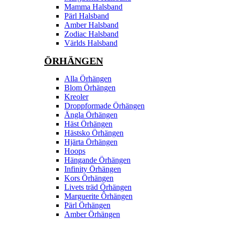
Mamma Halsband
Pärl Halsband
Amber Halsband
Zodiac Halsband
Världs Halsband
ÖRHÄNGEN
Alla Örhängen
Blom Örhängen
Kreoler
Droppformade Örhängen
Ängla Örhängen
Häst Örhängen
Hästsko Örhängen
Hjärta Örhängen
Hoops
Hängande Örhängen
Infinity Örhängen
Kors Örhängen
Livets träd Örhängen
Marguerite Ôrhängen
Pärl Örhängen
Amber Örhängen