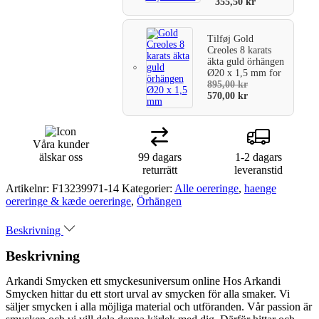
355,50
kr
Tilføj
Gold
Creoles 8 karats
äkta guld örhängen
Ø20 x 1,5 mm
for
895,00
kr
570,00
kr
Våra kunder
älskar oss
99 dagars
1-2 dagars
returrätt
leveranstid
Artikelnr:
F13239971-14
Kategorier:
Alle oereringe
,
haenge
oereringe & kæde oereringe
,
Örhängen
Beskrivning
Beskrivning
Arkandi Smycken ett smyckesuniversum online Hos Arkandi
Smycken hittar du ett stort urval av smycken för alla smaker. Vi
säljer smycken i alla möjliga material och utföranden. Vår passion är