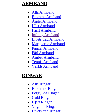
ARMBAND
Alla Armband
Blomma Armband
Ängel Armband
Häst Armband
Hjärt Armband
Infinity Armband
Livets träd Armband
Marguerite Armband
Panzer Armband
Pärl Armband
Amber Armband
Tennis Armband
Världs Armband
RINGAR
Alla Ringar
Blommor Ringar
Förgyllda Ringar
Guld Ringar
Hjärt Ringar
Vitgulds Ringar
Livets träd Ringar