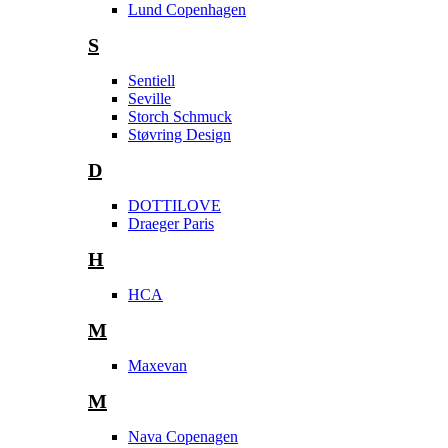
Lund Copenhagen
S
Sentiell
Seville
Storch Schmuck
Støvring Design
D
DOTTILOVE
Draeger Paris
H
HCA
M
Maxevan
M
Nava Copenagen