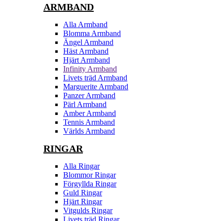
ARMBAND
Alla Armband
Blomma Armband
Ängel Armband
Häst Armband
Hjärt Armband
Infinity Armband
Livets träd Armband
Marguerite Armband
Panzer Armband
Pärl Armband
Amber Armband
Tennis Armband
Världs Armband
RINGAR
Alla Ringar
Blommor Ringar
Förgyllda Ringar
Guld Ringar
Hjärt Ringar
Vitgulds Ringar
Livets träd Ringar