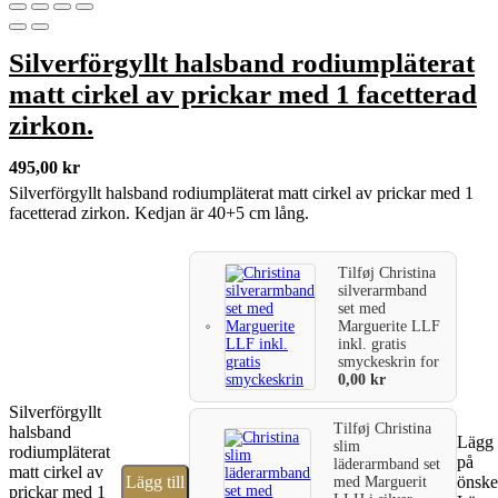
Silverförgyllt halsband rodiumpläterat
matt cirkel av prickar med 1 facetterad
zirkon.
495,00
kr
Silverförgyllt halsband rodiumpläterat matt cirkel av prickar med 1
facetterad zirkon. Kedjan är 40+5 cm lång.
Tilføj
Christina
silverarmband
set med
Marguerite LLF
inkl. gratis
smyckeskrin
for
0,00
kr
Silverförgyllt
Tilføj
Christina
halsband
Lägg t
slim
rodiumpläterat
på
läderarmband set
matt cirkel av
Lägg till
önske
med Marguerit
prickar med 1