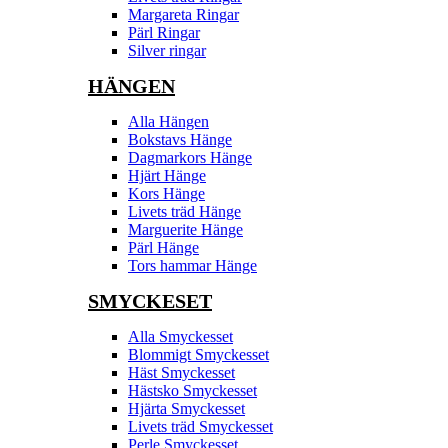
Margareta Ringar
Pärl Ringar
Silver ringar
HÄNGEN
Alla Hängen
Bokstavs Hänge
Dagmarkors Hänge
Hjärt Hänge
Kors Hänge
Livets träd Hänge
Marguerite Hänge
Pärl Hänge
Tors hammar Hänge
SMYCKESET
Alla Smyckesset
Blommigt Smyckesset
Häst Smyckesset
Hästsko Smyckesset
Hjärta Smyckesset
Livets träd Smyckesset
Perle Smyckesset