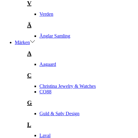
V
Verden
Ä
Änglar Samling
Märken
A
Aagaard
C
Christina Jewelry & Watches
CO88
G
Guld & Sølv Design
L
Laval