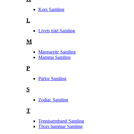
Kors Samling
L
Livets träd Samling
M
Marguerite Samling
Mamma Samling
P
Pärlor Samling
S
Zodiac Samling
T
Tennisarmband Samling
Thors hammar Samling