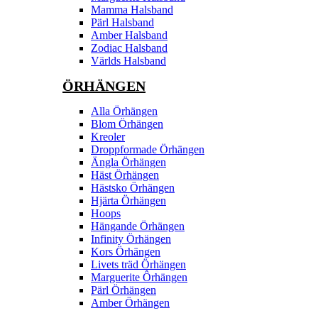
Mamma Halsband
Pärl Halsband
Amber Halsband
Zodiac Halsband
Världs Halsband
ÖRHÄNGEN
Alla Örhängen
Blom Örhängen
Kreoler
Droppformade Örhängen
Ängla Örhängen
Häst Örhängen
Hästsko Örhängen
Hjärta Örhängen
Hoops
Hängande Örhängen
Infinity Örhängen
Kors Örhängen
Livets träd Örhängen
Marguerite Ôrhängen
Pärl Örhängen
Amber Örhängen