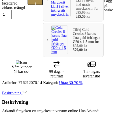
LLH i silver,
Lägg t
facetterad
i
inkl gratis
på
zirkon. mängd
smyckeskrin
for
önske
varukorg
395,00
kr
355,50
kr
Tilføj
Gold
Creoles 8 karats
äkta guld örhängen
Ø20 x 1,5 mm
for
895,00
kr
570,00
kr
Våra kunder
älskar oss
99 dagars
1-2 dagars
returrätt
leveranstid
Artikelnr:
F16212076-14
Kategori:
Uttag 30-70 %
Beskrivning
Beskrivning
Arkandi Smycken ett smyckesuniversum online Hos Arkandi