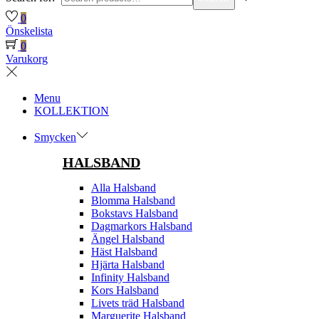
0
Önskelista
0
Varukorg
Menu
KOLLEKTION
Smycken
HALSBAND
Alla Halsband
Blomma Halsband
Bokstavs Halsband
Dagmarkors Halsband
Ängel Halsband
Häst Halsband
Hjärta Halsband
Infinity Halsband
Kors Halsband
Livets träd Halsband
Marguerite Halsband