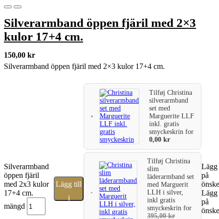
Silverarmband öppen fjäril med 2×3
kulor 17+4 cm.
150,00
kr
Silverarmband öppen fjäril med 2×3 kulor 17+4 cm.
Tilføj
Christina
silverarmband
set med
Marguerite LLF
inkl. gratis
smyckeskrin
for
0,00
kr
Tilføj
Christina
Silverarmband
Lägg t
slim
öppen fjäril
på
läderarmband set
med 2x3 kulor
Lägg till
önske
med Marguerit
LLH i silver,
17+4 cm.
Lägg t
i
inkl gratis
på
mängd
smyckeskrin
for
önske
varukorg
395,00
kr