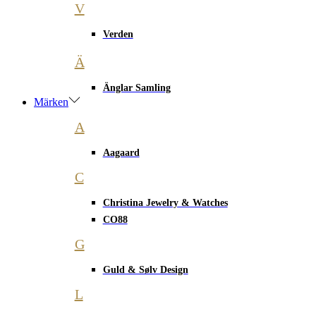
V
Verden
Ä
Änglar Samling
Märken
A
Aagaard
C
Christina Jewelry & Watches
CO88
G
Guld & Sølv Design
L