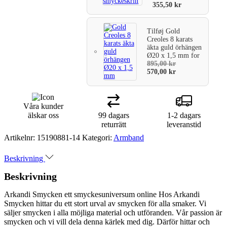
355,50
kr
Tilføj
Gold
Creoles 8 karats
äkta guld örhängen
Ø20 x 1,5 mm
for
895,00
kr
570,00
kr
Våra kunder
älskar oss
99 dagars
1-2 dagars
returrätt
leveranstid
Artikelnr:
15190881-14
Kategori:
Armband
Beskrivning
Beskrivning
Arkandi Smycken ett smyckesuniversum online Hos Arkandi
Smycken hittar du ett stort urval av smycken för alla smaker. Vi
säljer smycken i alla möjliga material och utföranden. Vår passion är
smycken och vi vill dela denna kärlek med dig. Därför hittar och