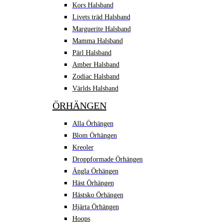
Kors Halsband
Livets träd Halsband
Marguerite Halsband
Mamma Halsband
Pärl Halsband
Amber Halsband
Zodiac Halsband
Världs Halsband
ÖRHÄNGEN
Alla Örhängen
Blom Örhängen
Kreoler
Droppformade Örhängen
Ängla Örhängen
Häst Örhängen
Hästsko Örhängen
Hjärta Örhängen
Hoops