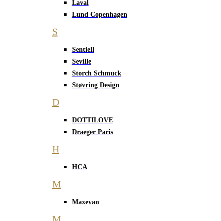
Laval
Lund Copenhagen
S
Sentiell
Seville
Storch Schmuck
Støvring Design
D
DOTTILOVE
Draeger Paris
H
HCA
M
Maxevan
M