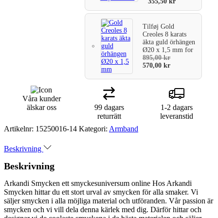
355,50
kr
Tilføj
Gold
Creoles 8 karats
äkta guld örhängen
Ø20 x 1,5 mm
for
895,00
kr
570,00
kr
Våra kunder
älskar oss
99 dagars
1-2 dagars
returrätt
leveranstid
Artikelnr:
15250016-14
Kategori:
Armband
Beskrivning
Beskrivning
Arkandi Smycken ett smyckesuniversum online Hos Arkandi
Smycken hittar du ett stort urval av smycken för alla smaker. Vi
säljer smycken i alla möjliga material och utföranden. Vår passion är
smycken och vi vill dela denna kärlek med dig. Därför hittar och