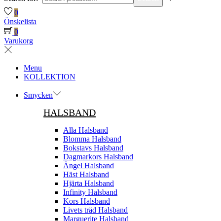
0
Önskelista
0
Varukorg
Menu
KOLLEKTION
Smycken
HALSBAND
Alla Halsband
Blomma Halsband
Bokstavs Halsband
Dagmarkors Halsband
Ängel Halsband
Häst Halsband
Hjärta Halsband
Infinity Halsband
Kors Halsband
Livets träd Halsband
Marguerite Halsband