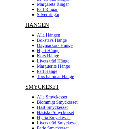
Margareta Ringar
Pärl Ringar
Silver ringar
HÄNGEN
Alla Hängen
Bokstavs Hänge
Dagmarkors Hänge
Hjärt Hänge
Kors Hänge
Livets träd Hänge
Marguerite Hänge
Pärl Hänge
Tors hammar Hänge
SMYCKESET
Alla Smyckesset
Blommigt Smyckesset
Häst Smyckesset
Hästsko Smyckesset
Hjärta Smyckesset
Livets träd Smyckesset
Perle Smyckesset