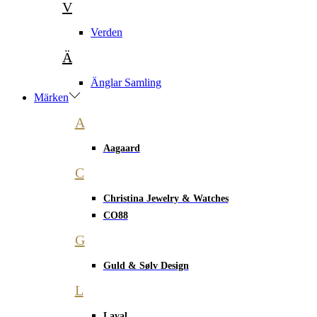
V
Verden
Ä
Änglar Samling
Märken
A
Aagaard
C
Christina Jewelry & Watches
CO88
G
Guld & Sølv Design
L
Laval