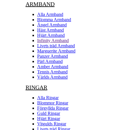
ARMBAND
Alla Armband
Blomma Armband
Ängel Armband
Häst Armband
Hjärt Armband
Infinity Armband
Livets träd Armband
Marguerite Armband
Panzer Armband
Pärl Armband
Amber Armband
Tennis Armband
Världs Armband
RINGAR
Alla Ringar
Blommor Ringar
Förgyllda Ringar
Guld Ringar
Hjärt Ringar
Vitgulds Ringar
Livets träd Ringar