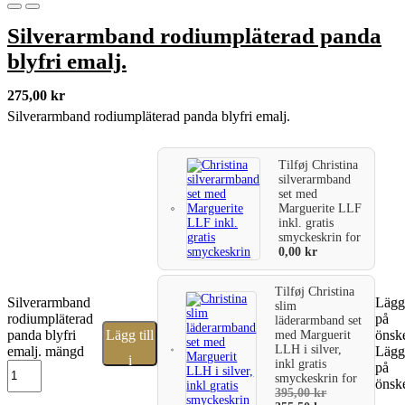
Silverarmband rodiumpläterad panda
blyfri emalj.
275,00
kr
Silverarmband rodiumpläterad panda blyfri emalj.
Tilføj
Christina
silverarmband
set med
Marguerite LLF
inkl. gratis
smyckeskrin
for
0,00
kr
Tilføj
Christina
Silverarmband
Lägg 
slim
rodiumpläterad
på
läderarmband set
panda blyfri
Lägg till
önske
med Marguerit
LLH i silver,
emalj. mängd
Lägg 
i
inkl gratis
på
smyckeskrin
for
önske
varukorg
395,00
kr