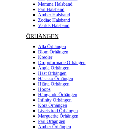
Mamma Halsband
Pärl Halsband
Amber Halsband
Zodiac Halsband
Världs Halsband
ÖRHÄNGEN
Alla Örhängen
Blom Örhängen
Kreoler
Droppformade Örhängen
Ängla Örhängen
Häst Örhängen
Hästsko Örhängen
Hjärta Örhängen
Hoops
Hängande Örhängen
Infinity Örhängen
Kors Örhängen
Livets träd Örhängen
Marguerite Ôrhängen
Pärl Örhängen
Amber Örhängen