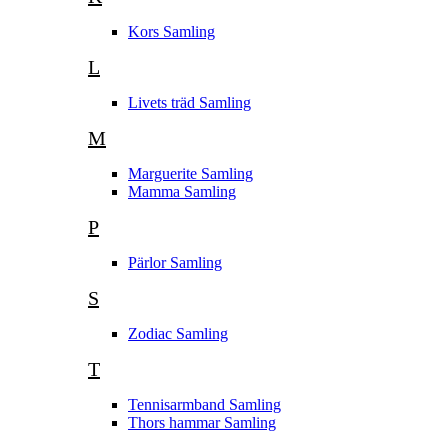
Kors Samling
L
Livets träd Samling
M
Marguerite Samling
Mamma Samling
P
Pärlor Samling
S
Zodiac Samling
T
Tennisarmband Samling
Thors hammar Samling