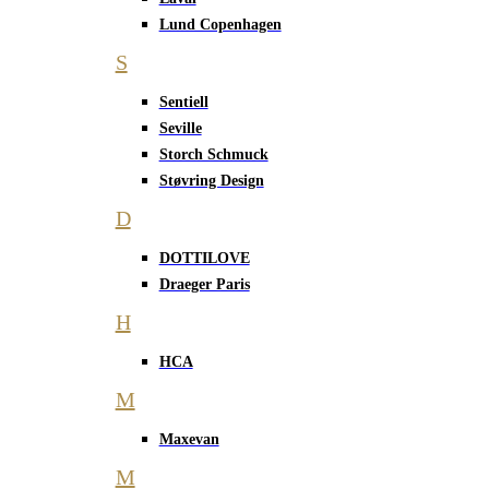
Lund Copenhagen
S
Sentiell
Seville
Storch Schmuck
Støvring Design
D
DOTTILOVE
Draeger Paris
H
HCA
M
Maxevan
M