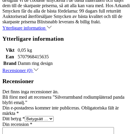
designar vi de coolaste smyckena i de bästa materialen och säljer
dem till de skarpaste priserna, så att alla kan vara med. Hos Arkandi
Smycken får du alla de bästa fördelarna: 99 dagars full returrätt
Auktoriserad återförsäljare Smycken av bästa kvalitet och till de
skarpaste priserna Blixtsnabb leverans & billig frakt.
Ytterligare information
Ytterligare information
Vikt
0,05 kg
Ean
5707968415635
Brand
Damm ring design
Recensioner (0)
Recensioner
Det finns inga recensioner än.
Bli först med att recensera ”Silverarmband rodiumpläterad panda
blyfri emalj.”
Din e-postadress kommer inte publiceras.
Obligatoriska fält är
märkta
*
Ditt betyg
*
Din recension
*