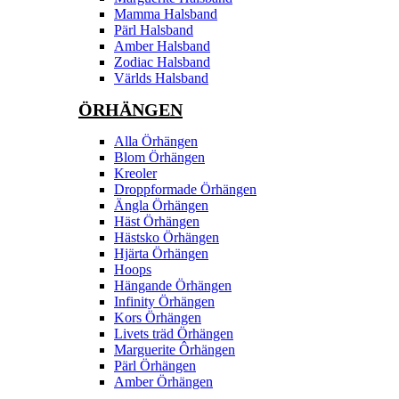
Mamma Halsband
Pärl Halsband
Amber Halsband
Zodiac Halsband
Världs Halsband
ÖRHÄNGEN
Alla Örhängen
Blom Örhängen
Kreoler
Droppformade Örhängen
Ängla Örhängen
Häst Örhängen
Hästsko Örhängen
Hjärta Örhängen
Hoops
Hängande Örhängen
Infinity Örhängen
Kors Örhängen
Livets träd Örhängen
Marguerite Ôrhängen
Pärl Örhängen
Amber Örhängen