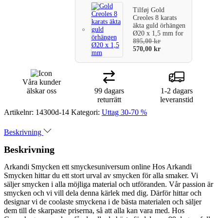
Tilføj
Gold
Creoles 8 karats
äkta guld örhängen
Ø20 x 1,5 mm
for
895,00
kr
570,00
kr
Våra kunder
älskar oss
99 dagars
1-2 dagars
returrätt
leveranstid
Artikelnr:
14300d-14
Kategori:
Uttag 30-70 %
Beskrivning
Beskrivning
Arkandi Smycken ett smyckesuniversum online Hos Arkandi
Smycken hittar du ett stort urval av smycken för alla smaker. Vi
säljer smycken i alla möjliga material och utföranden. Vår passion är
smycken och vi vill dela denna kärlek med dig. Därför hittar och
designar vi de coolaste smyckena i de bästa materialen och säljer
dem till de skarpaste priserna, så att alla kan vara med. Hos