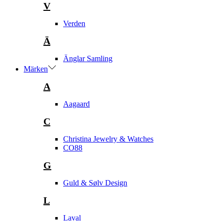
V
Verden
Ä
Änglar Samling
Märken
A
Aagaard
C
Christina Jewelry & Watches
CO88
G
Guld & Sølv Design
L
Laval