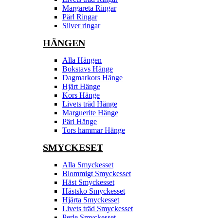
Margareta Ringar
Pärl Ringar
Silver ringar
HÄNGEN
Alla Hängen
Bokstavs Hänge
Dagmarkors Hänge
Hjärt Hänge
Kors Hänge
Livets träd Hänge
Marguerite Hänge
Pärl Hänge
Tors hammar Hänge
SMYCKESET
Alla Smyckesset
Blommigt Smyckesset
Häst Smyckesset
Hästsko Smyckesset
Hjärta Smyckesset
Livets träd Smyckesset
Perle Smyckesset