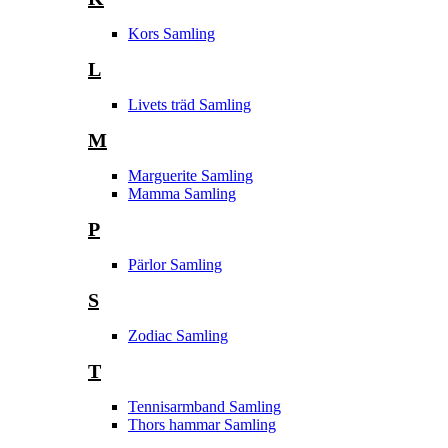
Kors Samling
L
Livets träd Samling
M
Marguerite Samling
Mamma Samling
P
Pärlor Samling
S
Zodiac Samling
T
Tennisarmband Samling
Thors hammar Samling