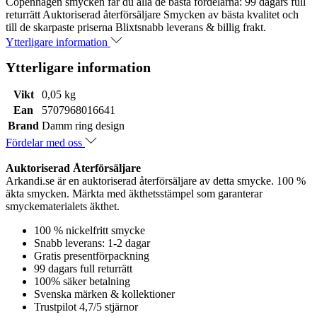
Copenhagen smycken får du alla de bästa fördelarna: 99 dagars full
returrätt Auktoriserad återförsäljare Smycken av bästa kvalitet och
till de skarpaste priserna Blixtsnabb leverans & billig frakt.
Ytterligare information
Ytterligare information
Vikt
0,05 kg
Ean
5707968016641
Brand
Damm ring design
Fördelar med oss
Auktoriserad Återförsäljare
Arkandi.se är en auktoriserad återförsäljare av detta smycke. 100 %
äkta smycken. Märkta med äkthetsstämpel som garanterar
smyckematerialets äkthet.
100 % nickelfritt smycke
Snabb leverans: 1-2 dagar
Gratis presentförpackning
99 dagars full returrätt
100% säker betalning
Svenska märken & kollektioner
Trustpilot 4,7/5 stjärnor