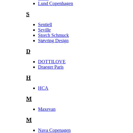
Lund Copenhagen
S
Sentiell
Seville
Storch Schmuck
Støvring Design
D
DOTTILOVE
Draeger Paris
H
HCA
M
Maxevan
M
Nava Copenagen