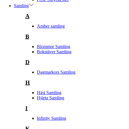
Samling
A
Amber samling
B
Blommor Samling
Bokstäver Samling
D
Dagmarkors Samling
H
Häst Samling
Hjärta Samling
I
Infinity Samling
K