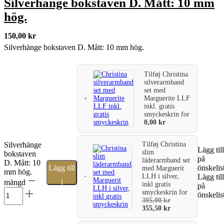
Silverhänge bokstaven D. Mått: 10 mm
hög.
150,00
kr
Silverhänge bokstaven D. Mått: 10 mm hög.
Tilføj
Christina
silverarmband
set med
Marguerite LLF
inkl. gratis
smyckeskrin
for
0,00
kr
Silverhänge
Tilføj
Christina
Lägg till
slim
bokstaven
på
läderarmband set
D. Mått: 10
Lägg till
önskelis
med Marguerit
mm hög.
LLH i silver,
Lägg till
i
mängd
inkl gratis
på
smyckeskrin
for
önskelis
varukorg
395,00
kr
355,50
kr