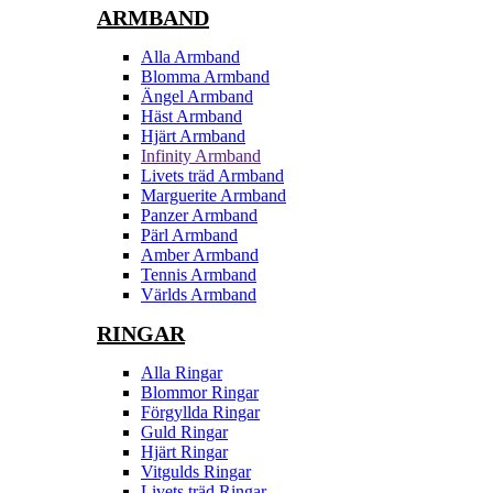
ARMBAND
Alla Armband
Blomma Armband
Ängel Armband
Häst Armband
Hjärt Armband
Infinity Armband
Livets träd Armband
Marguerite Armband
Panzer Armband
Pärl Armband
Amber Armband
Tennis Armband
Världs Armband
RINGAR
Alla Ringar
Blommor Ringar
Förgyllda Ringar
Guld Ringar
Hjärt Ringar
Vitgulds Ringar
Livets träd Ringar