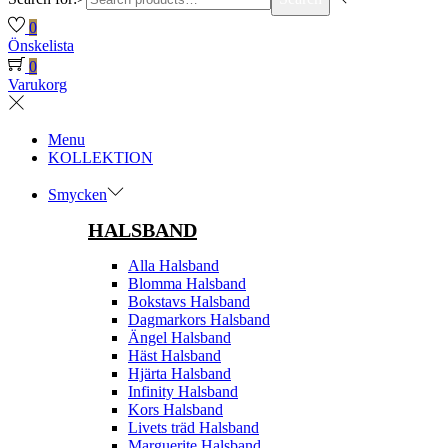
0
Önskelista
0
Varukorg
Menu
KOLLEKTION
Smycken
HALSBAND
Alla Halsband
Blomma Halsband
Bokstavs Halsband
Dagmarkors Halsband
Ängel Halsband
Häst Halsband
Hjärta Halsband
Infinity Halsband
Kors Halsband
Livets träd Halsband
Marguerite Halsband